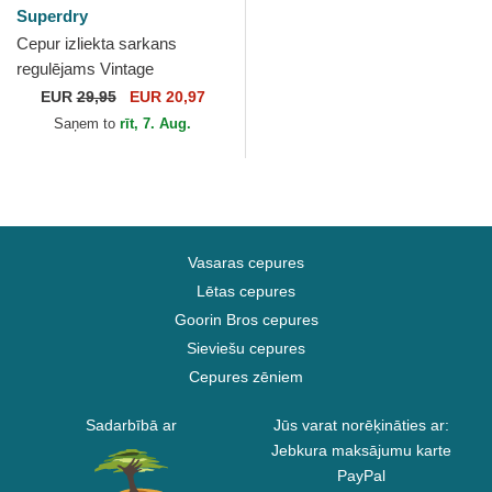
Superdry
Cepur izliekta sarkans
regulējams Vintage
Embroidery Optic Pitch no
EUR
29,95
EUR 20,97
Superdry
Saņem to
rīt, 7. Aug.
Vasaras cepures
Lētas cepures
Goorin Bros cepures
Sieviešu cepures
Cepures zēniem
Sadarbībā ar
Jūs varat norēķināties ar:
Jebkura maksājumu karte
PayPal