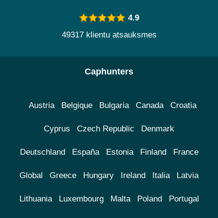
4.9
49317 klientu atsauksmes
Caphunters
Austria
Belgique
Bulgaria
Canada
Croatia
Cyprus
Czech Republic
Denmark
Deutschland
España
Estonia
Finland
France
Global
Greece
Hungary
Ireland
Italia
Latvia
Lithuania
Luxembourg
Malta
Poland
Portugal