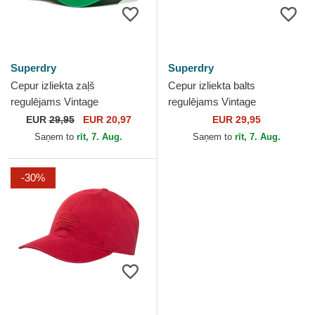
Superdry
Superdry
Cepur izliekta zaļš
Cepur izliekta balts
regulējams Vintage
regulējams Vintage
Embroidered Drop Kick
Embroidered White no
EUR
29,95
EUR 20,97
EUR 29,95
Green no Superdry
Superdry
Saņem to
rīt, 7. Aug.
Saņem to
rīt, 7. Aug.
-30%