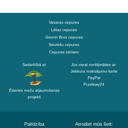
Vasaras cepures
Lētas cepures
Goorin Bros cepures
Sieviešu cepures
Cepures zēniem
Sadarbībā ar
Jūs varat norēķināties ar:
Jebkura maksājumu karte
PayPal
Przelewy24
Ēdenes mežu atjaunošanas
projekti
Palīdzība
Atrodiet mūs šeit: