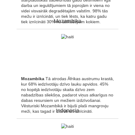
starptautiskās sabiedrības gadu desmitiem ilga
darba un ieguldījumiem tā joprojām ir viena no
videi visvairāk degradētajām valstīm. 98% tās
mežu ir iznīcināti, un tiek lēsts, ka katru gadu
Mozambika
tiek iznīcināti 30% no atlikušajiem kokiem.
Mozambika
Tā atrodas Āfrikas austrumu krastā,
kur 68% iedzīvotāju dzīvo lauku apvidos. 45%
no kopējā iedzīvotāju skaita dzīvo zem
nabadzības sliekšņa, padarot viņus atkarīgus no
dabas resursiem un mežiem izdzīvošanai.
Vēsturiski Mozambikā ir bijuši plaši mangrovju
Indonesia
meži, kas tagad ir izcirsti un iznīcināti.