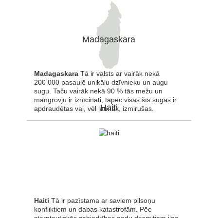
Madagaskara
Madagaskara
Tā ir valsts ar vairāk nekā
200 000 pasaulē unikālu dzīvnieku un augu
sugu. Taču vairāk nekā 90 % tās mežu un
mangrovju ir iznīcināti, tāpēc visas šīs sugas ir
Haiti
apdraudētas vai, vēl ļaunāk, izmirušas.
Haiti
Tā ir pazīstama ar saviem pilsoņu
konfliktiem un dabas katastrofām. Pēc