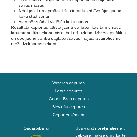
savus mežus
Noalgojiet un apmāciet šo ciematu iedzīvotājus jauno
koku stādīšanai
Vienmēr stādiet vietējās koku sugas
Rezultātā kopienas attīsta jaunu darbību, kas tām sniedz
labumu ne tikai ekonomiski, bet arī uzlabo dzīves apstākļus
un dod jaunu cerību saglabāt savas mājas, izvairoties no
mežu izciršanas sekām..
Vasaras cepures
Lētas cepures
Goorin Bros cepures
Sieviešu cepures
Cepures zēniem
Sadarbībā ar
Jūs varat norēķināties ar:
Jebkura maksājumu karte