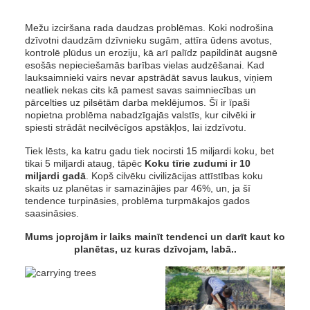
Mežu izciršana rada daudzas problēmas. Koki nodrošina
dzīvotni daudzām dzīvnieku sugām, attīra ūdens avotus,
kontrolē plūdus un eroziju, kā arī palīdz papildināt augsnē
esošās nepieciešamās barības vielas audzēšanai. Kad
lauksaimnieki vairs nevar apstrādāt savus laukus, viņiem
neatliek nekas cits kā pamest savas saimniecības un
pārcelties uz pilsētām darba meklējumos. Šī ir īpaši
nopietna problēma nabadzīgajās valstīs, kur cilvēki ir
spiesti strādāt necilvēcīgos apstākļos, lai izdzīvotu.
Tiek lēsts, ka katru gadu tiek nocirsti 15 miljardi koku, bet
tikai 5 miljardi ataug, tāpēc
Koku tīrie zudumi ir 10
miljardi gadā
. Kopš cilvēku civilizācijas attīstības koku
skaits uz planētas ir samazinājies par 46%, un, ja šī
tendence turpināsies, problēma turpmākajos gados
saasināsies.
Mums joprojām ir laiks mainīt tendenci un darīt kaut ko
planētas, uz kuras dzīvojam, labā..