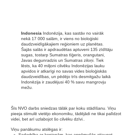
Indonesia
Indonēzija, kas sastāv no vairāk
nekā 17 000 salām, ir viens no bioloģiski
daudzveidīgākajiem reģioniem uz planētas.
Šajās salās ir apdraudētas aptuveni 135 zīdītāju
sugas, tostarp Sumatras tīģeris, orangutani,
Javas degunradzis un Sumatras ziloņi. Tiek
lēsts, ka 40 miljoni cilvēku Indonēzijas lauku
apvidos ir atkarīgi no savas vides bioloģiskās
daudzveidības, un pēdējo trīs desmitgažu laikā
Indonēzija ir zaudējusi 40 % savu mangrovju
mežu.
Šīs NVO darbs sniedzas tālāk par koku stādīšanu. Viņu
pieeja stimulē vietējo ekonomiku, tādējādi ne tikai palīdzot
videi, bet arī uzlabojot šo cilvēku dzīvi..
Viņu panākumu atslēgas ir:
Sadarbība ar kopienām, kas apņēmušās atjaunot