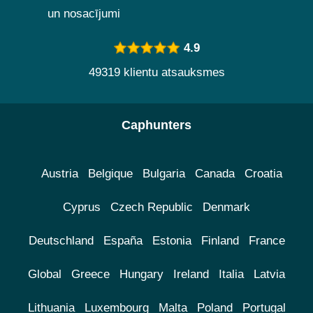
un nosacījumi
4.9
49319 klientu atsauksmes
Caphunters
Austria
Belgique
Bulgaria
Canada
Croatia
Cyprus
Czech Republic
Denmark
Deutschland
España
Estonia
Finland
France
Global
Greece
Hungary
Ireland
Italia
Latvia
Lithuania
Luxembourg
Malta
Poland
Portugal