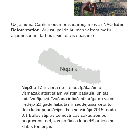
Uzņēmumā Caphunters mēs sadarbojamies ar NVO
Eden
Reforestation
. Ar jūsu palīdzību mēs veicām mežu
atjaunošanas darbus 5 vietās visā pasaulē.:
Nepāla
Nepāla
Tā ir viena no nabadzīgākajām un
vismazāk attīstītajām valstīm pasaulē, un tās
iedzīvotāju izdzīvošana ir tieši atkarīga no vides.
Pēdējo 20 gadu laikā tās ir zaudējušas ceturto
daļu koku populācijas, kas saasināja 2015. gada
8,1 balles stiprās zemestrīces sekas zemes
nogruvumu dēļ, kas pāršalca iepriekš ar kokiem
klātas teritorijas.