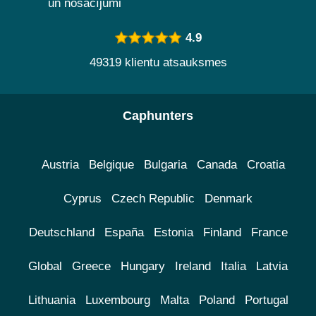
un nosacījumi
4.9
49319 klientu atsauksmes
Caphunters
Austria
Belgique
Bulgaria
Canada
Croatia
Cyprus
Czech Republic
Denmark
Deutschland
España
Estonia
Finland
France
Global
Greece
Hungary
Ireland
Italia
Latvia
Lithuania
Luxembourg
Malta
Poland
Portugal