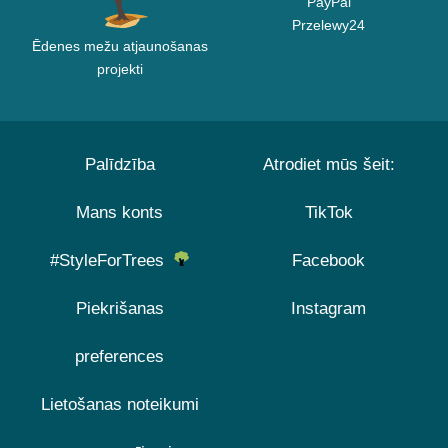
PayPal
Przelewy24
Ēdenes mežu atjaunošanas
projekti
Palīdzība
Atrodiet mūs šeit:
Mans konts
TikTok
#StyleForTrees
Facebook
Piekrišanas
Instagram
preferences
Lietošanas noteikumi