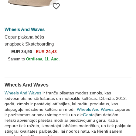
Wheels And Waves
Cepur plakana bēšs
snapback Skateboarding
WW24 no Wheels And
EUR
34,90
EUR 24,43
Waves
Saņem to
Otrdiena, 11. Aug.
Wheels And Waves
Wheels And Waves
ir franču pilsētas modes zīmols, kas
iedvesmots no sērfošanas un motociklu kultūras. Dibināts 2012.
gadā, zīmols ir pastāvīgi attīstījies, lai radītu produktus, kas
atspoguļo mūsdienu kultūru un modi.
Wheels And Waves
cepures
ir pazīstamas ar savu vintage stilu un ele
Gant
ajām detaļām,
lieliski apvienojot pilsētas modi ar piedzīvojumu garu. Katra
cepure tiek ražota, izmantojot labākos materiālus, un tiek pakļauta
stingrai kvalitātes pārbaudei, lai nodrošinātu, ka klienti saņem