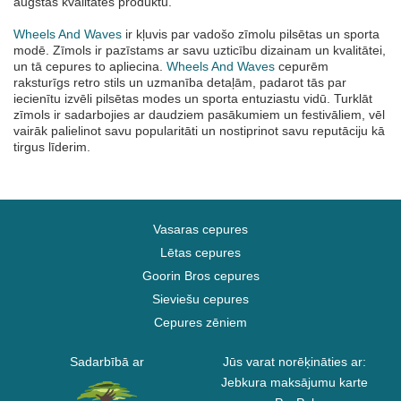
augstas kvalitātes produktu.
Wheels And Waves
ir kļuvis par vadošo zīmolu pilsētas un sporta
modē. Zīmols ir pazīstams ar savu uzticību dizainam un kvalitātei,
un tā cepures to apliecina.
Wheels And Waves
cepurēm
raksturīgs retro stils un uzmanība detaļām, padarot tās par
iecienītu izvēli pilsētas modes un sporta entuziastu vidū. Turklāt
zīmols ir sadarbojies ar daudziem pasākumiem un festivāliem, vēl
vairāk palielinot savu popularitāti un nostiprinot savu reputāciju kā
tirgus līderim.
Vasaras cepures
Lētas cepures
Goorin Bros cepures
Sieviešu cepures
Cepures zēniem
Sadarbībā ar
Jūs varat norēķināties ar:
Jebkura maksājumu karte