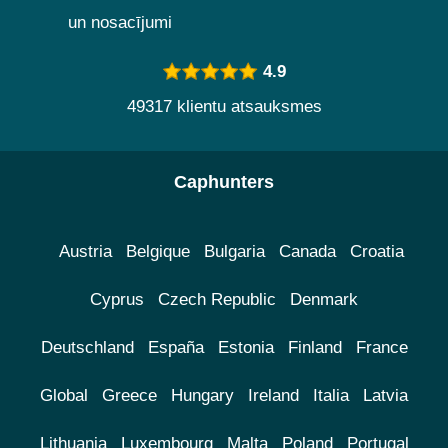
un nosacījumi
4.9
49317 klientu atsauksmes
Caphunters
Austria
Belgique
Bulgaria
Canada
Croatia
Cyprus
Czech Republic
Denmark
Deutschland
España
Estonia
Finland
France
Global
Greece
Hungary
Ireland
Italia
Latvia
Lithuania
Luxembourg
Malta
Poland
Portugal