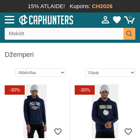
15% ATLAIDE!
Kupons:
CH2026
0
Džemperi
-30%
-30%