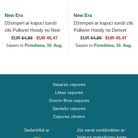
New Era
New Era
Džemperi ar kapuci tumši
Džemperi ar kapuci tumši zils
zils Pullover Hoody no New
Pullover Hoody no Denver
Orleans Pelicans NBA no
Nuggets NBA no New Era
EUR
64,95
EUR 45,47
EUR
64,95
EUR 45,47
New Era
Saņem to
Pirmdiena, 10. Aug.
Saņem to
Pirmdiena, 10. Aug.
Vasaras cepures
Lētas cepures
Goorin Bros cepures
Sieviešu cepures
Cepures zēniem
Sadarbībā ar
Jūs varat norēķināties ar:
Jebkura maksājumu karte