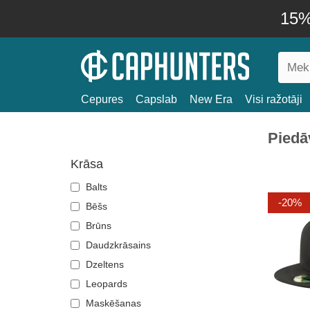
15% 
Cepures
Capslab
New Era
Visi ražotāji
Piedā
Krāsa
Balts
-20%
Bēšs
Brūns
Daudzkrāsains
Dzeltens
Leopards
Maskēšanas