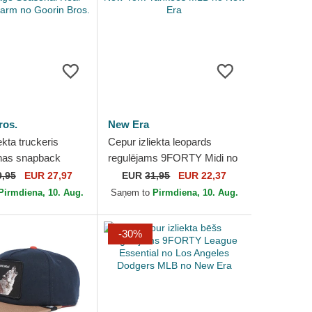
ros.
New Era
ekta truckeris
Cepur izliekta leopards
as snapback
regulējams 9FORTY Midi no
Camouflage
New York Yankees MLB no
9,95
EUR 27,97
EUR
31,95
EUR 22,37
Real Tree The
New Era
Pirmdiena, 10. Aug.
Saņem to
Pirmdiena, 10. Aug.
.
-30%