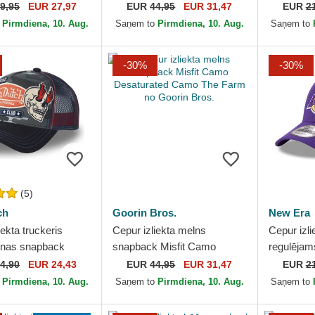
kull Grit The Farm
Snake Suede Truckers The
9FORTY T
9,95
EUR 27,97
EUR
44,95
EUR 31,47
EUR
2
n Bros.
Farm no Goorin Bros.
Chicago 
o
Pirmdiena, 10. Aug.
Saņem to
Pirmdiena, 10. Aug.
Saņem to
Era
-30%
-30%
(5)
ch
Goorin Bros.
New Era
iekta truckeris
Cepur izliekta melns
Cepur izli
nas snapback
snapback Misfit Camo
regulējam
02 no Von Dutch
Desaturated Camo The
9FORTY T
4,90
EUR 24,43
EUR
44,95
EUR 31,47
EUR
2
Farm no Goorin Bros.
Angeles 
o
Pirmdiena, 10. Aug.
Saņem to
Pirmdiena, 10. Aug.
Saņem to
Era