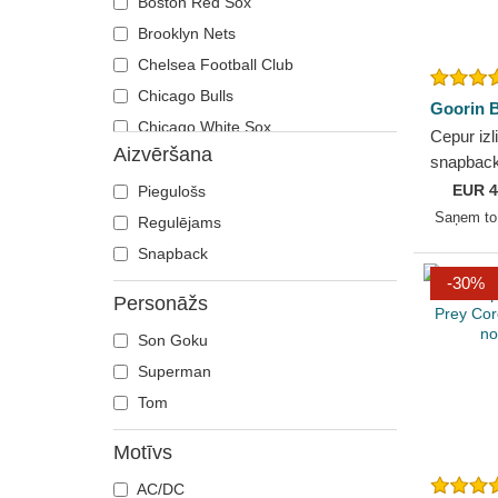
Boston Red Sox
Brooklyn Nets
Chelsea Football Club
Chicago Bulls
Goorin B
Chicago White Sox
Cepur izl
Aizvēršana
Cleveland Cavaliers
snapbac
Premium
Cleveland Cubs
EUR
4
Piegulošs
Goorin B
Saņem t
Denver Nuggets
Regulējams
Detroit Tigers
Snapback
El Barrio
-30%
Personāžs
Golden State Warriors
Son Goku
Haas F1 Team
Superman
Houston Texans
Tom
Jijantes FC
Kansas City Chiefs
Motīvs
Kunisports
AC/DC