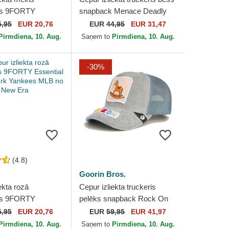
ms 9FORTY
snapback Menace Deadly
 no New York
Companion Core Canvas
5,95
EUR 20,76
EUR
44,95
EUR 31,47
MLB no New Era
The Farm no Goorin Bros.
Pirmdiena, 10. Aug.
Saņem to
Pirmdiena, 10. Aug.
-30%
(4.8)
Goorin Bros.
ekta rozā
Cepur izliekta truckeris
ms 9FORTY
pelēks snapback Rock On
 no New York
Hobby Horse Happy
5,95
EUR 20,76
EUR
59,95
EUR 41,97
MLB no New Era
Thoughts The Farm no
Pirmdiena, 10. Aug.
Saņem to
Pirmdiena, 10. Aug.