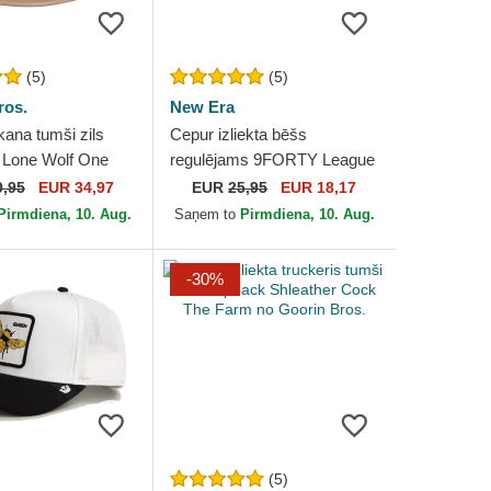
(5)
(5)
ros.
New Era
kana tumši zils
Cepur izliekta bēšs
 Lone Wolf One
regulējams 9FORTY League
Farm Flats The
Essential no Los Angeles
9,95
EUR 34,97
EUR
25,95
EUR 18,17
oorin Bros.
Dodgers MLB no New Era
Pirmdiena, 10. Aug.
Saņem to
Pirmdiena, 10. Aug.
-30%
(5)