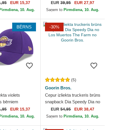
he League no
Sport The Farm no Goorin
1,95
EUR 15,37
EUR
39,95
EUR 27,97
Bulls NBA no New
Bros.
Pirmdiena, 10. Aug.
Saņem to
Pirmdiena, 10. Aug.
BĒRNS
-30%
(5)
Goorin Bros.
ekta violets
Cepur izliekta truckeris brūns
s bērniem
snapback Dia Speedy Dia no
he League no Los
Los Muertos The Farm no
1,95
EUR 15,37
EUR
54,95
EUR 38,47
Lakers NBA no New
Goorin Bros.
Pirmdiena, 10. Aug.
Saņem to
Pirmdiena, 10. Aug.