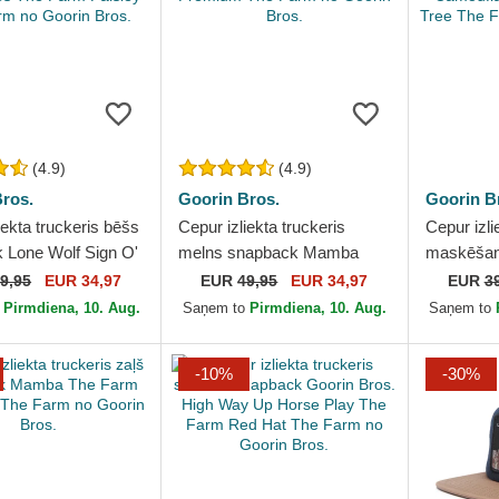
(4.9)
(4.9)
ros.
Goorin Bros.
Goorin B
iekta truckeris bēšs
Cepur izliekta truckeris
Cepur izli
 Lone Wolf Sign O'
melns snapback Mamba
maskēšan
s The Farm Paisley
The Farm Premium The
Panther 
9,95
EUR 34,97
EUR
49,95
EUR 34,97
EUR
3
 no...
Farm no Goorin Bros.
Seasonal 
o
Pirmdiena, 10. Aug.
Saņem to
Pirmdiena, 10. Aug.
Saņem to
Farm no..
-10%
-30%