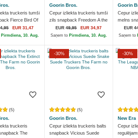
ros.
Goorin Bros.
Goorin B
iekta truckeris tumši
Cepur izliekta truckeris tumši
Cepur izli
back Fierce Bird Of
zils snapback Freedom A the
melns sn
e Canvas The Farm
W in a D The Farm Paisley
Microsue
4,95
EUR 31,47
EUR
49,95
EUR 34,97
EUR
4
...
The Farm no...
no Goorin
o
Pirmdiena, 10. Aug.
Saņem to
Pirmdiena, 10. Aug.
Saņem to
-30%
-30%
(5)
(5)
ros.
Goorin Bros.
New Era
iekta truckeris
Cepur izliekta truckeris balts
Cepur izli
snapback The
snapback Vicious Suede
regulējam