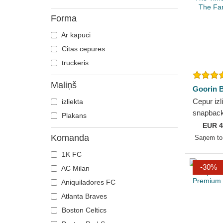
Forma
Ar kapuci
Citas cepures
truckeris
Maliņš
Goorin B
Cepur izl
izliekta
snapback
Plakans
The Time
EUR
4
The Farm
Komanda
Saņem t
1K FC
-30%
AC Milan
Aniquiladores FC
Atlanta Braves
Boston Celtics