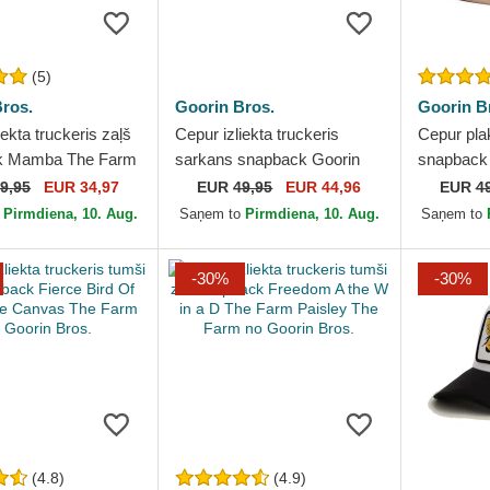
(5)
ros.
Goorin Bros.
Goorin B
iekta truckeris zaļš
Cepur izliekta truckeris
Cepur pla
k Mamba The Farm
sarkans snapback Goorin
snapback
 The Farm no
Bros. High Way Up Horse
Pack The 
9,95
EUR 34,97
EUR
49,95
EUR 44,96
EUR
4
ros.
Play The Farm Red Hat...
Farm no G
o
Pirmdiena, 10. Aug.
Saņem to
Pirmdiena, 10. Aug.
Saņem to
-30%
-30%
(4.8)
(4.9)