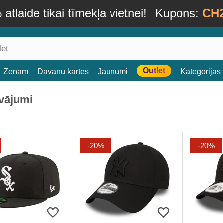
atlaide tikai tīmekļa vietnei!
Kupons:
CH
Outlet
Zēnam
Dāvanu kartes
Jaunumi
Kategorijas
vājumi
-20%
-20%