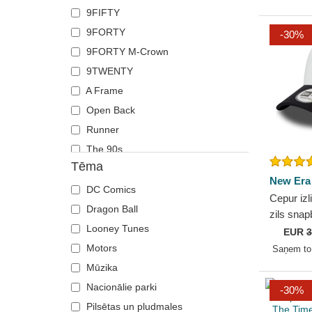
9FIFTY
Zirgs
Von Dutch
9FORTY
-30%
Wheels And Waves
9FORTY M-Crown
9TWENTY
A Frame
Open Back
Runner
The 90s
Tēma
New Era
DC Comics
Cepur izl
Dragon Ball
zils sna
Looney Tunes
Frame n
EUR
3
Yankees
Motors
Saņem t
Mūzika
Nacionālie parki
-30%
Pilsētas un pludmales