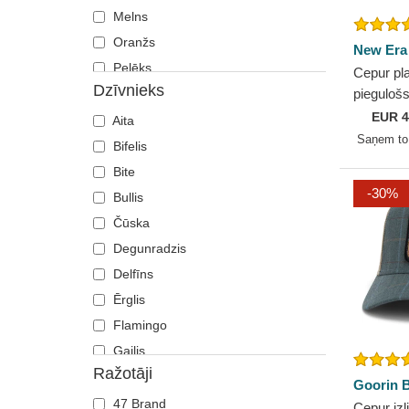
Melns
Oranžs
New Era
Pelēks
Cepur pl
Dzīvnieks
Rozā
pieguloš
On Field
EUR
4
Sarkans
Aita
White So
Saņem t
Tumši zils
Bifelis
Violets
Bite
-30%
Zaļš
Bullis
Zils
Čūska
Degunradzis
Delfīns
Ērglis
Flamingo
Gailis
Ražotāji
Gepards
Goorin B
Jāņtārpiņš
47 Brand
Cepur izli