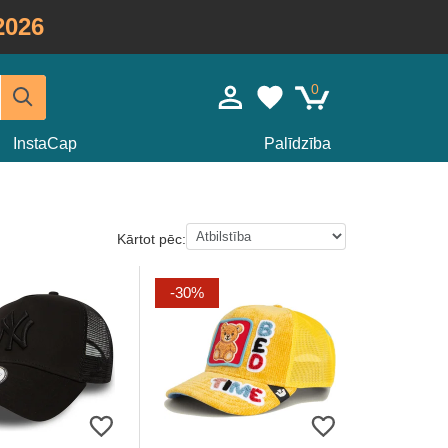
2026
0
InstaCap
Palīdzība
Kārtot pēc:
-30%