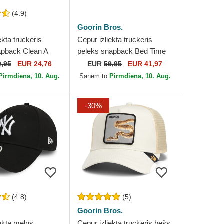
(4.9)
Goorin Bros.
ekta truckeris
Cepur izliekta truckeris
pback Clean A
pelēks snapback Bed Time
 New York
Duvet All Det Happy
0,95
EUR 24,76
EUR
59,95
EUR 41,97
MLB no New Era
Thoughts The Farm no
Pirmdiena, 10. Aug.
Saņem to
Pirmdiena, 10. Aug.
Goorin...
-30%
(4.8)
(5)
Goorin Bros.
ekta melns
Cepur izliekta truckeris bēšs