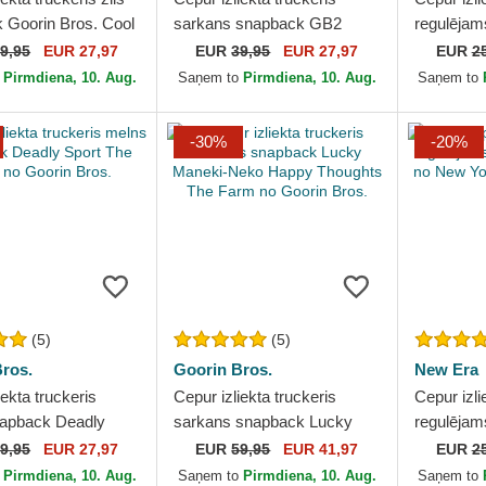
 Goorin Bros. Cool
sarkans snapback GB2
regulēja
ry Moon The Farm
Raging Bull The Rocker The
Essential
9,95
EUR 27,97
EUR
39,95
EUR 27,97
EUR
2
The...
Farm no Goorin Bros.
Yankees 
o
Pirmdiena, 10. Aug.
Saņem to
Pirmdiena, 10. Aug.
Saņem to
-30%
-20%
(5)
(5)
ros.
Goorin Bros.
New Era
iekta truckeris
Cepur izliekta truckeris
Cepur izli
apback Deadly
sarkans snapback Lucky
regulēja
e Farm no Goorin
Maneki-Neko Happy
Essential
9,95
EUR 27,97
EUR
59,95
EUR 41,97
EUR
2
Thoughts The Farm no
Yankees 
o
Pirmdiena, 10. Aug.
Saņem to
Pirmdiena, 10. Aug.
Saņem to