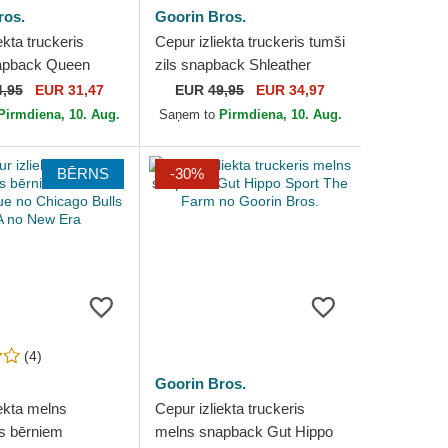
ros.
Goorin Bros.
ekta truckeris
Cepur izliekta truckeris tumši
apback Queen
zils snapback Shleather
de Bee The Farm
Cock The Farm no Goorin
4,95
EUR 31,47
EUR
49,95
EUR 34,97
 Bros.
Bros.
Pirmdiena, 10. Aug.
Saņem to
Pirmdiena, 10. Aug.
BĒRNS
-30%
(4)
Goorin Bros.
ekta melns
Cepur izliekta truckeris
s bērniem
melns snapback Gut Hippo