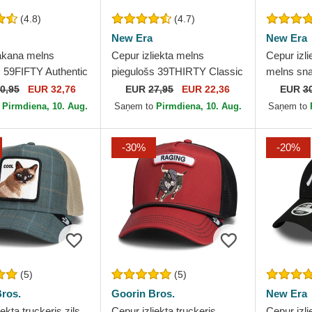
(4.8)
(4.7)
New Era
New Era
akana melns
Cepur izliekta melns
Cepur izli
s 59FIFTY Authentic
piegulošs 39THIRTY Classic
melns sna
 Game no Chicago
no New York Yankees MLB
Frame no
0,95
EUR 32,76
EUR
27,95
EUR 22,36
EUR
3
x MLB no New Era
no New Era
Yankees 
o
Pirmdiena, 10. Aug.
Saņem to
Pirmdiena, 10. Aug.
Saņem to
-30%
-20%
(5)
(5)
ros.
Goorin Bros.
New Era
ekta truckeris zils
Cepur izliekta truckeris
Cepur izli