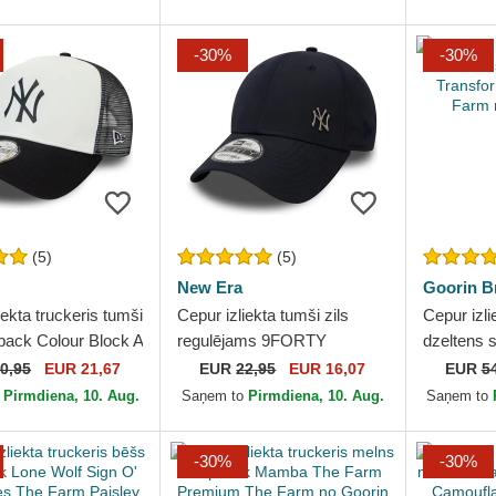
Goorin Bros.
-30%
-30%
(5)
(5)
New Era
Goorin B
iekta truckeris tumši
Cepur izliekta tumši zils
Cepur izli
pback Colour Block A
regulējams 9FORTY
dzeltens 
o New York
Flawless no New York
Transfor
0,95
EUR 21,67
EUR
22,95
EUR 16,07
EUR
5
 MLB no New Era
Yankees MLB no New Era
Farm no G
o
Pirmdiena, 10. Aug.
Saņem to
Pirmdiena, 10. Aug.
Saņem to
-30%
-30%