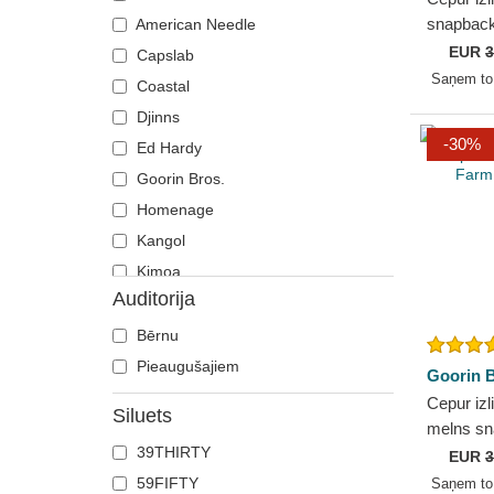
Kaķis
snapback
American Needle
Cat Luxu
EUR
3
Kaza
Capslab
Blue Hat 
Saņem t
Koijots
Coastal
Lācis
Djinns
-30%
Nīlzirgs
Ed Hardy
Omārs
Goorin Bros.
Pantera
Homenage
Pele
Kangol
Ronis
Kimoa
Auditorija
Rotveilers
Mitchell & Ness
Siāmas kaujas zivtiņa
New Era
Bērnu
Skorpions
Oblack
Pieaugušajiem
Goorin B
Skudra
Pica Pica
Cepur izl
Siluets
T-Rekss
Polo Ralph Lauren
melns sn
39THIRTY
Sport Th
Tauriņš
Superdry
EUR
3
Bros.
59FIFTY
Saņem t
Vilks
The No.1 Face