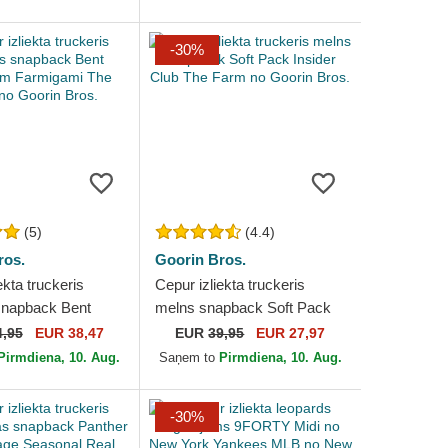
Goorin Bros.
-30%
(5)
(4.4)
ros.
Goorin Bros.
ekta truckeris
Cepur izliekta truckeris
snapback Bent
melns snapback Soft Pack
m Farmigami The
Insider Club The Farm no
4,95
EUR 38,47
EUR
39,95
EUR 27,97
oorin Bros.
Goorin Bros.
Pirmdiena, 10. Aug.
Saņem to
Pirmdiena, 10. Aug.
-30%