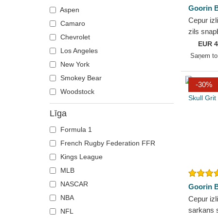
Los Angeles Dodgers
Goorin B
Aspen
Los Angeles Lakers
Cepur izl
Camaro
Los Troncos FC
zils snap
Chevrolet
Miami Heat
Prey Cor
EUR
4
Los Angeles
no Goorin
Minnesota Vikings
Saņem t
New York
New Orleans Pelicans
Smokey Bear
New York Black Yankees
-30%
Woodstock
New York Cubans
New York Jets
Līga
New York Yankees
Formula 1
Philadelphia Phillies
French Rugby Federation FFR
Phoenix Suns
Kings League
PIO FC
MLB
Pittsburgh Pirates
NASCAR
Goorin B
Pittsburgh Steelers
NBA
Cepur izl
Porcinos FC
sarkans 
NFL