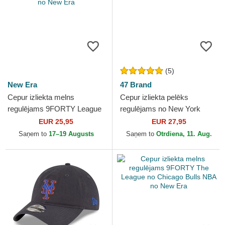
(5)
New Era
47 Brand
Cepur izliekta melns
Cepur izliekta pelēks
regulējams 9FORTY League
regulējams no New York
Essential no Detroit Tigers
Yankees MLB no 47 Brand
EUR 25,95
EUR 27,95
MLB no New Era
Saņem to
17–19 Augusts
Saņem to
Otrdiena, 11. Aug.