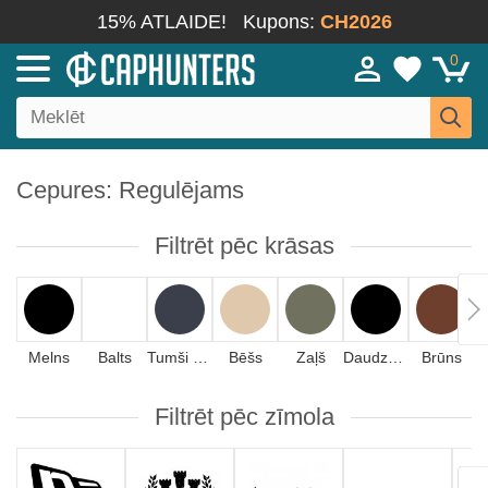
15% ATLAIDE!
Kupons:
CH2026
0
Cepures: Regulējams
Filtrēt pēc krāsas
Melns
Balts
Tumši zils
Bēšs
Zaļš
Daudzkrāsains
Brūns
Filtrēt pēc zīmola