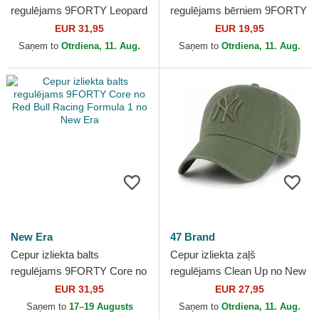
regulējams 9FORTY Leopard
regulējams bērniem 9FORTY
Cosy no New York Yankees
Essential no New York
EUR 31,95
EUR 19,95
MLB no New Era
Yankees MLB no New Era
Saņem to
Otrdiena, 11. Aug.
Saņem to
Otrdiena, 11. Aug.
New Era
47 Brand
Cepur izliekta balts
Cepur izliekta zaļš
regulējams 9FORTY Core no
regulējams Clean Up no New
Red Bull Racing Formula 1
York Yankees MLB no 47
EUR 31,95
EUR 27,95
no New Era
Brand
Saņem to
17–19 Augusts
Saņem to
Otrdiena, 11. Aug.