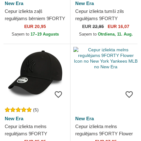
New Era
New Era
Cepur izliekta zaļš
Cepur izliekta tumši zils
regulējams bērniem 9FORTY
regulējams 9FORTY
Dino Icon no New York
Flawless no New York
EUR 20,95
EUR
22,95
EUR 16,07
Yankees MLB no New Era
Yankees MLB no New Era
Saņem to
17–19 Augusts
Saņem to
Otrdiena, 11. Aug.
(5)
New Era
New Era
Cepur izliekta melns
Cepur izliekta melns
regulējams 9FORTY
regulējams 9FORTY Flower
Essential no New York
Icon no New York Yankees