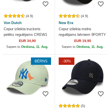
(4.9)
(4.9)
Von Dutch
New Era
Cepur izliekta truckeris
Cepur izliekta melns
pelēks regulējams CREW1
regulējams bērniem 9FORTY
no Von Dutch
Essential no New York
EUR 34,90
EUR 19,95
Yankees MLB no New Era
Saņem to
Otrdiena, 11. Aug.
Saņem to
Otrdiena, 11. Aug.
BĒRNS
-30%
(5)