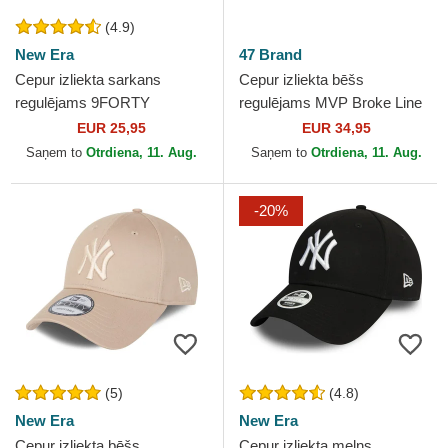
(4.9)
New Era
47 Brand
Cepur izliekta sarkans
Cepur izliekta bēšs
regulējams 9FORTY
regulējams MVP Broke Line
Essential no New York
no Los Angeles Dodgers
EUR 25,95
EUR 34,95
Yankees MLB no New Era
MLB no 47 Brand
Saņem to
Otrdiena, 11. Aug.
Saņem to
Otrdiena, 11. Aug.
-20%
(5)
(4.8)
New Era
New Era
Cepur izliekta bēšs
Cepur izliekta melns