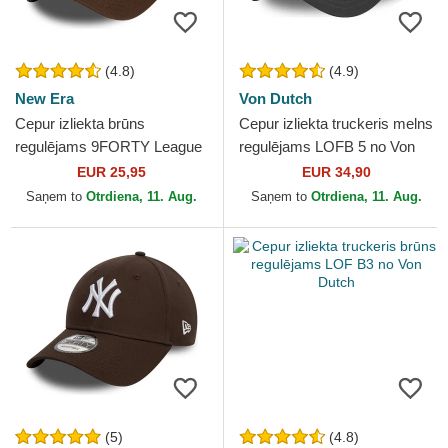
(4.8)
(4.9)
New Era
Von Dutch
Cepur izliekta brūns
Cepur izliekta truckeris melns
regulējams 9FORTY League
regulējams LOFB 5 no Von
Essential no New York
Dutch
EUR 25,95
EUR 34,90
Yankees MLB no New Era
Saņem to
Otrdiena, 11. Aug.
Saņem to
Otrdiena, 11. Aug.
(5)
(4.8)