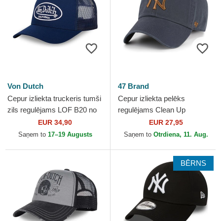
Von Dutch
47 Brand
Cepur izliekta truckeris tumši
Cepur izliekta pelēks
zils regulējams LOF B20 no
regulējams Clean Up
Von Dutch
Contrast Vintage Navy no
EUR 34,90
EUR 27,95
New York Yankees MLB no
Saņem to
17–19 Augusts
Saņem to
Otrdiena, 11. Aug.
47 Brand
BĒRNS