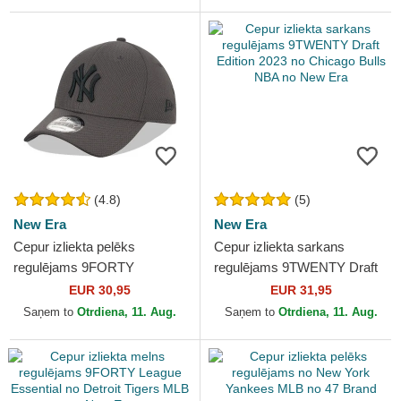
(4.8)
(5)
New Era
New Era
Cepur izliekta pelēks
Cepur izliekta sarkans
regulējams 9FORTY
regulējams 9TWENTY Draft
Diamond Era no New York
Edition 2023 no Chicago Bulls
EUR 30,95
EUR 31,95
Yankees MLB no New Era
NBA no New Era
Saņem to
Otrdiena, 11. Aug.
Saņem to
Otrdiena, 11. Aug.