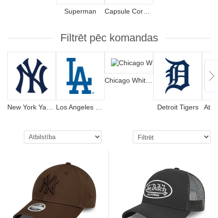
Superman
Capsule Corporation
Filtrēt pēc komandas
Chicago White Sox
New York Yankees
Los Angeles Dodgers
Detroit Tigers
Atla