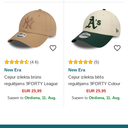
(4.6)
(5)
New Era
New Era
Cepur izliekta brūns
Cepur izliekta bēšs
regulējams 9FORTY League
regulējams 9FORTY Colour
Essential no New York
Block no Oakland Athletics
EUR 25,95
EUR 25,95
Yankees MLB no New Era
MLB no New Era
Saņem to
Otrdiena, 11. Aug.
Saņem to
Otrdiena, 11. Aug.