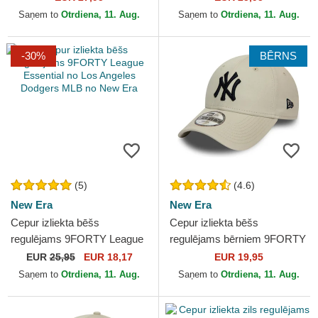
Yankees MLB no 47...
Yankees MLB no New Era
Saņem to
Otrdiena, 11. Aug.
Saņem to
Otrdiena, 11. Aug.
-30%
BĒRNS
(5)
(4.6)
New Era
New Era
Cepur izliekta bēšs
Cepur izliekta bēšs
regulējams 9FORTY League
regulējams bērniem 9FORTY
Essential no Los Angeles
League Essential no New
EUR
25,95
EUR 18,17
EUR 19,95
Dodgers MLB no New Era
York Yankees MLB no New
Saņem to
Otrdiena, 11. Aug.
Saņem to
Otrdiena, 11. Aug.
Era