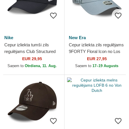
Nike
New Era
Cepur izliekta tumši zils
Cepur izliekta zils regulējams
regulējams Club Structured
9FORTY Floral Icon no Los
UV Poly Ripstop no New
Angeles Dodgers MLB no
EUR 29,95
EUR 27,95
York Yankees MLB no Nike
New Era
Saņem to
Otrdiena, 11. Aug.
Saņem to
17–19 Augusts