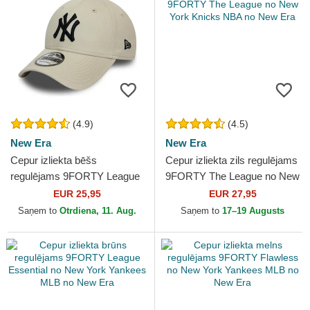
(4.9)
(4.5)
New Era
New Era
Cepur izliekta bēšs
Cepur izliekta zils regulējams
regulējams 9FORTY League
9FORTY The League no New
Essential no New York
York Knicks NBA no New Era
EUR 25,95
EUR 27,95
Yankees MLB no New Era
Saņem to
Otrdiena, 11. Aug.
Saņem to
17–19 Augusts