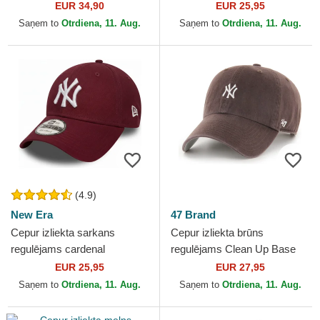
Dutch
Essential no New York
EUR 34,90
EUR 25,95
Yankees MLB no New Era
Saņem to
Otrdiena, 11. Aug.
Saņem to
Otrdiena, 11. Aug.
(4.9)
New Era
47 Brand
Cepur izliekta sarkans
Cepur izliekta brūns
regulējams cardenal
regulējams Clean Up Base
9FORTY Essential no New
Runner Mini no New York
EUR 25,95
EUR 27,95
York Yankees MLB no New
Yankees MLB no 47 Brand
Saņem to
Otrdiena, 11. Aug.
Saņem to
Otrdiena, 11. Aug.
Era