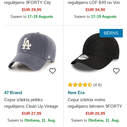
regulējams 9FORTY City
regulējams LOF B49 no Von
Icon no Los Angeles Dodgers
Dutch
EUR 29,95
EUR 34,90
MLB no New Era
Saņem to
17–19 Augusts
Saņem to
17–19 Augusts
BĒRNS
(4.6)
47 Brand
New Era
Cepur izliekta pelēks
Cepur izliekta melns
regulējams Clean Up Vintage
regulējams bērniem 9FORTY
Navy no Los Angeles
League Essential no New
EUR 27,95
EUR 20,95
Dodgers MLB no 47 Brand
York Yankees MLB no New
Saņem to
Otrdiena, 11. Aug.
Saņem to
Otrdiena, 11. Aug.
Era