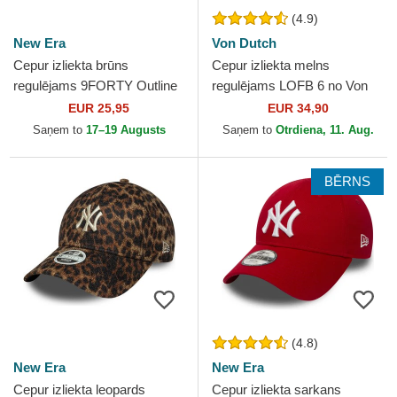
(4.9)
New Era
Von Dutch
Cepur izliekta brūns
Cepur izliekta melns
regulējams 9FORTY Outline
regulējams LOFB 6 no Von
no Los Angeles Dodgers
Dutch
EUR 25,95
EUR 34,90
MLB no New Era
Saņem to
17–19 Augusts
Saņem to
Otrdiena, 11. Aug.
BĒRNS
(4.8)
New Era
New Era
Cepur izliekta leopards
Cepur izliekta sarkans