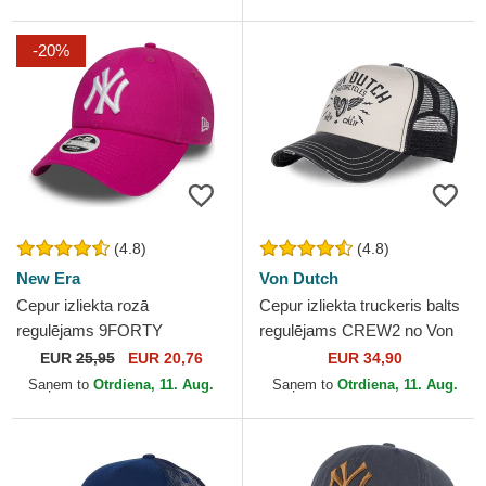
-20%
(4.8)
(4.8)
New Era
Von Dutch
Cepur izliekta rozā
Cepur izliekta truckeris balts
regulējams 9FORTY
regulējams CREW2 no Von
Essential no New York
Dutch
EUR
25,95
EUR 20,76
EUR 34,90
Yankees MLB no New Era
Saņem to
Otrdiena, 11. Aug.
Saņem to
Otrdiena, 11. Aug.