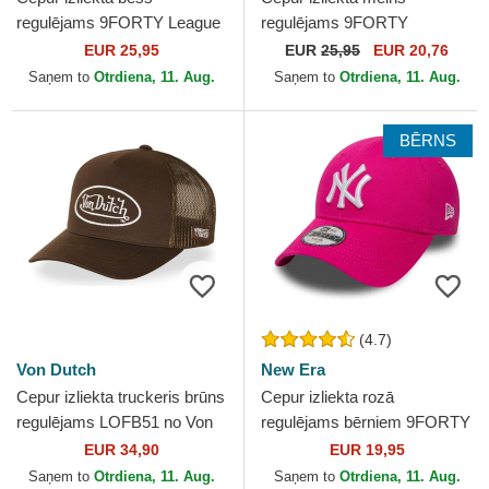
regulējams 9FORTY League
regulējams 9FORTY
Essential no New York
Essential no New York
EUR 25,95
EUR
25,95
EUR 20,76
Yankees MLB no New Era
Yankees MLB no New Era
Saņem to
Otrdiena, 11. Aug.
Saņem to
Otrdiena, 11. Aug.
BĒRNS
(4.7)
Von Dutch
New Era
Cepur izliekta truckeris brūns
Cepur izliekta rozā
regulējams LOFB51 no Von
regulējams bērniem 9FORTY
Dutch
Essential no New York
EUR 34,90
EUR 19,95
Yankees MLB no New Era
Saņem to
Otrdiena, 11. Aug.
Saņem to
Otrdiena, 11. Aug.