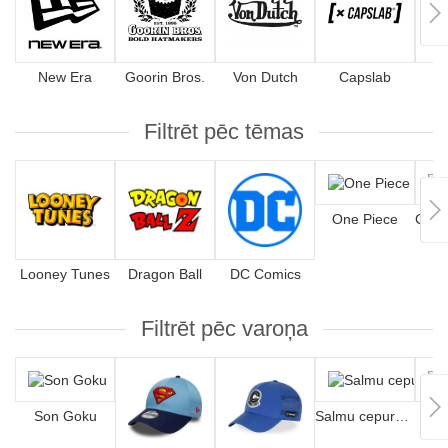
New Era
Goorin Bros.
Von Dutch
Capslab
4
Filtrēt pēc tēmas
One Piece
Looney Tunes
Dragon Ball
DC Comics
Filtrēt pēc varoņa
Son Goku
Salmu cepuru pirāti
Lu