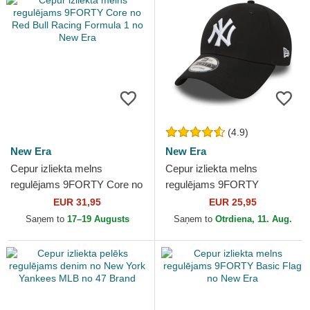
(4.9)
New Era
New Era
Cepur izliekta melns
Cepur izliekta melns
regulējams 9FORTY Core no
regulējams 9FORTY
Red Bull Racing Formula 1
Essential no New York
EUR 31,95
EUR 25,95
no New Era
Yankees MLB no New Era
Saņem to
17–19 Augusts
Saņem to
Otrdiena, 11. Aug.