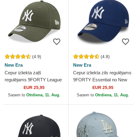
(4.9)
(4.8)
New Era
New Era
Cepur izliekta zaļš
Cepur izliekta zils regulējams
regulējams 9FORTY League
9FORTY Essential no New
Essential no New York
York Yankees MLB no New
EUR 25,95
EUR 25,95
Yankees MLB no New Era
Era
Saņem to
Otrdiena, 11. Aug.
Saņem to
Otrdiena, 11. Aug.