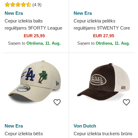
(4.9)
New Era
New Era
Cepur izliekta balts
Cepur izliekta pelēks
regulējams 9FORTY League
regulējams 9TWENTY Core
Essential no New York
Classics no New York
EUR 25,95
EUR 27,95
Yankees MLB no New Era
Yankees MLB no New Era
Saņem to
Otrdiena, 11. Aug.
Saņem to
Otrdiena, 11. Aug.
New Era
Von Dutch
Cepur izliekta bēšs
Cepur izliekta truckeris brūns