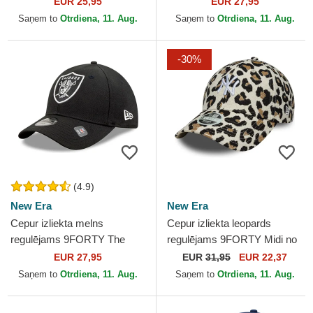
EUR 25,95
EUR 27,95
Yankees MLB no New Era
MLB no New Era
Saņem to
Otrdiena, 11. Aug.
Saņem to
Otrdiena, 11. Aug.
-30%
(4.9)
New Era
New Era
Cepur izliekta melns
Cepur izliekta leopards
regulējams 9FORTY The
regulējams 9FORTY Midi no
League no Las Vegas
New York Yankees MLB no
EUR 27,95
EUR
31,95
EUR 22,37
Raiders NFL no New Era
New Era
Saņem to
Otrdiena, 11. Aug.
Saņem to
Otrdiena, 11. Aug.