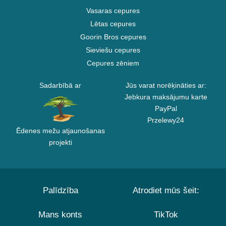
Vasaras cepures
Lētas cepures
Goorin Bros cepures
Sieviešu cepures
Cepures zēniem
Sadarbībā ar
Jūs varat norēķināties ar:
Jebkura maksājumu karte
PayPal
Przelewy24
Ēdenes mežu atjaunošanas
projekti
Palīdzība
Atrodiet mūs šeit:
Mans konts
TikTok