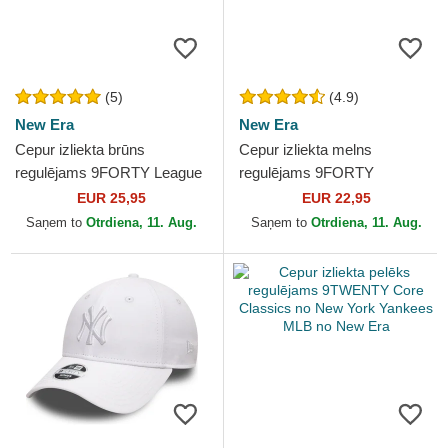
(5)
(4.9)
New Era
New Era
Cepur izliekta brūns
Cepur izliekta melns
regulējams 9FORTY League
regulējams 9FORTY
Essential no New York
Flawless no New York
EUR 25,95
EUR 22,95
Yankees MLB no New Era
Yankees MLB no New Era
Saņem to
Otrdiena, 11. Aug.
Saņem to
Otrdiena, 11. Aug.