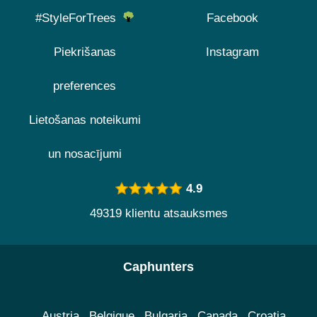
#StyleForTrees
Facebook
Piekrišanas
Instagram
preferences
Lietošanas noteikumi
un nosacījumi
4.9
49319 klientu atsauksmes
Caphunters
Austria
Belgique
Bulgaria
Canada
Croatia