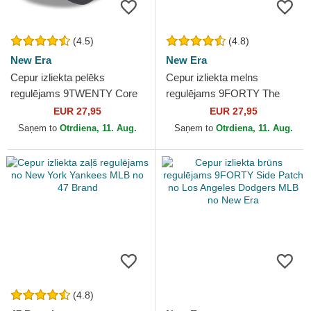
(4.5)
(4.8)
New Era
New Era
Cepur izliekta pelēks
Cepur izliekta melns
regulējams 9TWENTY Core
regulējams 9FORTY The
Classic no New York Mets
League no Chicago Bulls
EUR 27,95
EUR 27,95
MLB no New Era
NBA no New Era
Saņem to
Otrdiena, 11. Aug.
Saņem to
Otrdiena, 11. Aug.
(4.8)