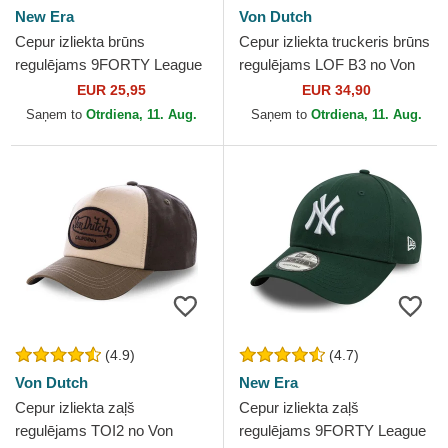
New Era
Von Dutch
Cepur izliekta brūns
Cepur izliekta truckeris brūns
regulējams 9FORTY League
regulējams LOF B3 no Von
Essential no New York
Dutch
EUR 25,95
EUR 34,90
Yankees MLB no New Era
Saņem to
Otrdiena, 11. Aug.
Saņem to
Otrdiena, 11. Aug.
(4.9)
(4.7)
Von Dutch
New Era
Cepur izliekta zaļš
Cepur izliekta zaļš
regulējams TOI2 no Von
regulējams 9FORTY League