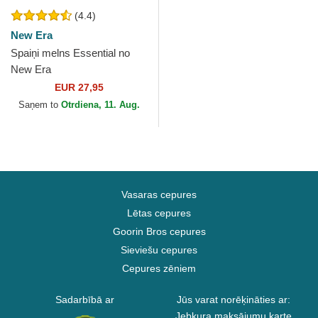
(4.4)
New Era
Spaiņi melns Essential no
New Era
EUR 27,95
Saņem to
Otrdiena, 11. Aug.
Vasaras cepures
Lētas cepures
Goorin Bros cepures
Sieviešu cepures
Cepures zēniem
Sadarbībā ar
Jūs varat norēķināties ar:
Jebkura maksājumu karte