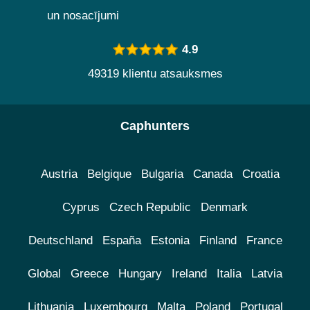
un nosacījumi
4.9
49319 klientu atsauksmes
Caphunters
Austria
Belgique
Bulgaria
Canada
Croatia
Cyprus
Czech Republic
Denmark
Deutschland
España
Estonia
Finland
France
Global
Greece
Hungary
Ireland
Italia
Latvia
Lithuania
Luxembourg
Malta
Poland
Portugal