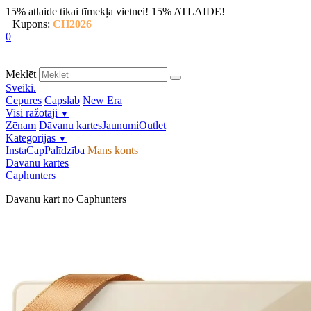
15% atlaide tikai tīmekļa vietnei!
15% ATLAIDE!
Kupons:
CH2026
0
Meklēt
Sveiki.
Cepures
Capslab
New Era
Visi ražotāji
▼
Zēnam
Dāvanu kartes
Jaunumi
Outlet
Kategorijas
▼
InstaCap
Palīdzība
Mans konts
Dāvanu kartes
Caphunters
Dāvanu kart no Caphunters