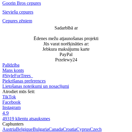
Goorin Bros cepures
Sieviešu cepures
Cepures zēniem
Sadarbībā ar
Ēdenes mežu atjaunošanas projekti
Jūs varat norēķināties ar:
Jebkura maksājumu karte
PayPal
Przelewy24
Palīdzība
Mans konts
#StyleForTrees
Piekrišanas preferences
Lietošanas noteikumi un nosacījumi
Atrodiet mūs šeit:
TikTok
Facebook
Instagram
4.9
49319 klientu atsauksmes
Caphunters
Austria
Belgique
Bulgaria
Canada
Croatia
Cyprus
Czech