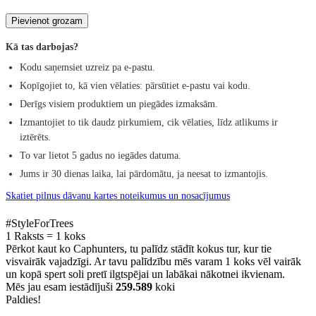
Pievienot grozam
Kā tas darbojas?
Kodu saņemsiet uzreiz pa e-pastu.
Kopīgojiet to, kā vien vēlaties: pārsūtiet e-pastu vai kodu.
Derīgs visiem produktiem un piegādes izmaksām.
Izmantojiet to tik daudz pirkumiem, cik vēlaties, līdz atlikums ir
iztērēts.
To var lietot 5 gadus no iegādes datuma.
Jums ir 30 dienas laika, lai pārdomātu, ja neesat to izmantojis.
Skatiet pilnus dāvanu kartes noteikumus un nosacījumus
#StyleForTrees
1 Raksts
=
1 koks
Pērkot kaut ko Caphunters, tu palīdz stādīt kokus tur, kur tie
visvairāk vajadzīgi. Ar tavu palīdzību mēs varam 1 koks vēl vairāk
un kopā spert soli pretī ilgtspējai un labākai nākotnei ikvienam.
Mēs jau esam iestādījuši
259.589
koki
Paldies!