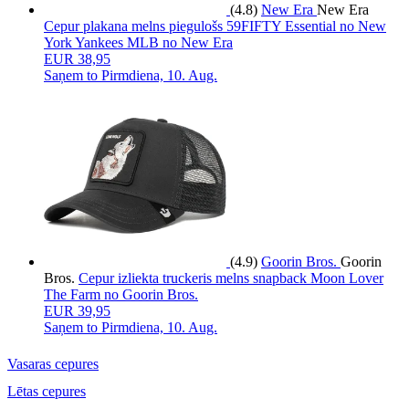
(4.8)
New Era
New Era
Cepur plakana melns piegulošs 59FIFTY Essential no New
York Yankees MLB no New Era
EUR 38,95
Saņem to
Pirmdiena, 10. Aug.
(4.9)
Goorin Bros.
Goorin
Bros.
Cepur izliekta truckeris melns snapback Moon Lover
The Farm no Goorin Bros.
EUR 39,95
Saņem to
Pirmdiena, 10. Aug.
Vasaras cepures
Lētas cepures