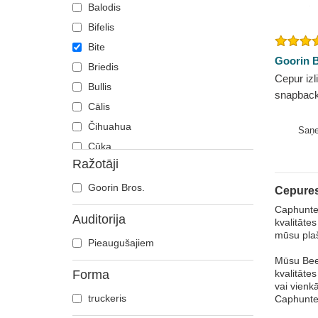
Balodis
Bifelis
Bite
Goorin B
Briedis
Cepur izl
Bullis
snapbac
Cālis
Farm no 
Čihuahua
Saņ
Cūka
Ražotāji
Čūska
Degunradzis
Goorin Bros.
Cepures
Delfīns
Caphunter
Auditorija
kvalitāte
Dobermans
mūsu plaš
Pieaugušajiem
Ērglis
Mūsu Bee 
Fēnikss
Forma
kvalitāte
Flamingo
vai vienk
truckeris
Caphunte
Franču buldogs