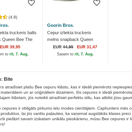
(4.8)
ros.
Goorin Bros.
iekta truckeris balts
Cepur izliekta truckeris
k Queen Bee The
melns snapback Queen
Goorin Bros.
Microsuede Bee The Farm
EUR 39,95
EUR
44,95
EUR 31,47
no Goorin Bros.
em to
rīt, 7. Aug.
Saņem to
rīt, 7. Aug.
: Bite
s atradīsiet plašu Bee cepuru klāstu, kas ir ideāli piemērots nepiespie
s materiāliem un ar oriģināliem dizainiem, šīs cepures ir ideāli piemēro
ajam klāstam, jūs noteikti atradīsiet perfektu stilu, kas atbilst jūsu ga
cepures ir obligāts pirkums ielu modes cienītājiem. Caphunters mēs c
s produktus, lai jūs varētu paļauties, ka saņemat augstākās klases preci.
ārši piešķirt savam izskatam unikālu pieskārienu, mūsu Bee cepures ir lie
rs!