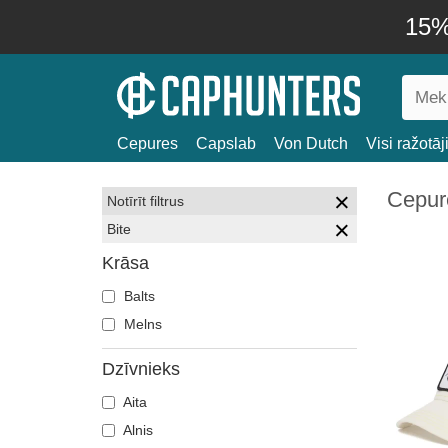
15% 
Cepures
Capslab
Von Dutch
Visi ražotāj
Cepure
Notīrīt filtrus
Bite
Krāsa
Balts
Melns
Dzīvnieks
Aita
Alnis