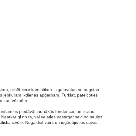
stam, pilsētnieciskam stilam. Izgatavotas no augstas
tas jebkuram ikdienas apģērbam. Turklāt, pateicoties
umei un vēlmēm.
enšamies piedāvāt jaunākās tendences un izcilas
 Neatkarīgi no tā, vai vēlaties pasargāt sevi no saules
liska izvēle. Negaidiet vairs un iegādājieties savas