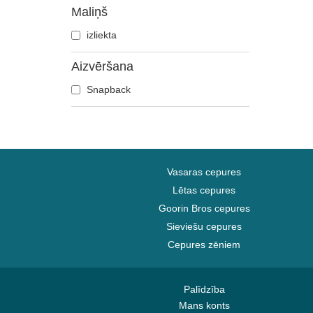
Gailis
Maliņš
Galvaskauss
izliekta
Gepards
Aizvēršana
Govs
Grifs
Snapback
Haizivs
Jāņtārpiņš
Jenots
Kaija
Vasaras cepures
Kaķis
Lētas cepures
Kaza
Goorin Bros cepures
Ķirzaka
Sieviešu cepures
Koijots
Cepures zēniem
Krabis
Krokodils
Palīdzība
Labradoras retrīvers
Mans konts