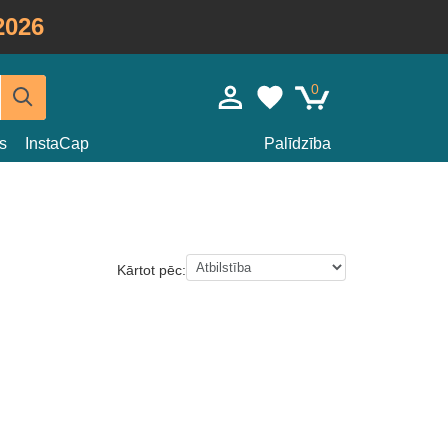
2026
0
s
InstaCap
Palīdzība
Kārtot pēc: