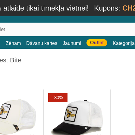
atlaide tikai tīmekļa vietnei!
Kupons:
CH
Outlet
i
Zēnam
Dāvanu kartes
Jaunumi
Kategorija
s: Bite
-30%