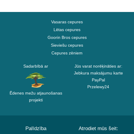
Vasaras cepures
Lētas cepures
Goorin Bros cepures
Sieviešu cepures
Cepures zēniem
Sadarbībā ar
Jūs varat norēķināties ar:
Jebkura maksājumu karte
PayPal
Przelewy24
Ēdenes mežu atjaunošanas
projekti
Palīdzība
Atrodiet mūs šeit: