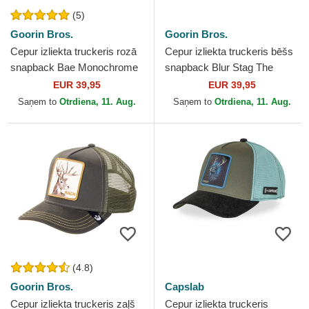
(5)
Goorin Bros.
Goorin Bros.
Cepur izliekta truckeris rozā
Cepur izliekta truckeris bēšs
snapback Bae Monochrome
snapback Blur Stag The
The Farm no Goorin Bros.
Farm no Goorin Bros.
EUR 39,95
EUR 39,95
Saņem to
Otrdiena, 11. Aug.
Saņem to
Otrdiena, 11. Aug.
(4.8)
Goorin Bros.
Capslab
Cepur izliekta truckeris zaļš
Cepur izliekta truckeris