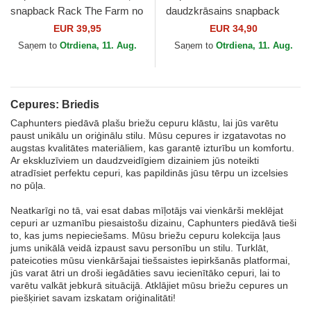
snapback Rack The Farm no
daudzkrāsains snapback
Goorin Bros.
BEA3 FORB Briedis Mītiskas
EUR 39,95
EUR 34,90
radības no Capslab
Saņem to
Otrdiena, 11. Aug.
Saņem to
Otrdiena, 11. Aug.
Cepures: Briedis
Caphunters piedāvā plašu briežu cepuru klāstu, lai jūs varētu
paust unikālu un oriģinālu stilu. Mūsu cepures ir izgatavotas no
augstas kvalitātes materiāliem, kas garantē izturību un komfortu.
Ar ekskluzīviem un daudzveidīgiem dizainiem jūs noteikti
atradīsiet perfektu cepuri, kas papildinās jūsu tērpu un izcelsies
no pūļa.
Neatkarīgi no tā, vai esat dabas mīļotājs vai vienkārši meklējat
cepuri ar uzmanību piesaistošu dizainu, Caphunters piedāvā tieši
to, kas jums nepieciešams. Mūsu briežu cepuru kolekcija ļaus
jums unikālā veidā izpaust savu personību un stilu. Turklāt,
pateicoties mūsu vienkāršajai tiešsaistes iepirkšanās platformai,
jūs varat ātri un droši iegādāties savu iecienītāko cepuri, lai to
varētu valkāt jebkurā situācijā. Atklājiet mūsu briežu cepures un
piešķiriet savam izskatam oriģinalitāti!