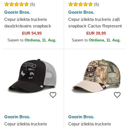
(5)
(5)
Goorin Bros.
Goorin Bros.
Cepur izliekta truckeris
Cepur izliekta truckeris zaļš
daudzkrāsains snapback
snapback Cactus Represent
Freedom Eagle In The
The Farm no Goorin Bros.
EUR 54,95
EUR 39,95
Element The Farm no
Saņem to
Otrdiena, 11. Aug.
Saņem to
Otrdiena, 11. Aug.
Goorin...
Goorin Bros.
Goorin Bros.
Cepur izliekta truckeris
Cepur izliekta truckeris