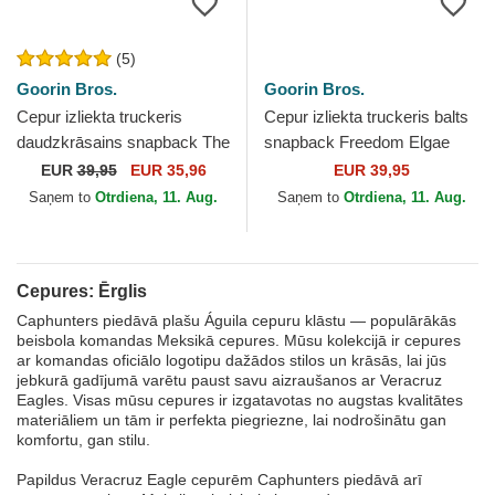
(5)
Goorin Bros.
Goorin Bros.
Cepur izliekta truckeris
Cepur izliekta truckeris balts
daudzkrāsains snapback The
snapback Freedom Elgae
Faithful Eagle Sport The
Flip Side 2 The Farm no
EUR
39,95
EUR 35,96
EUR 39,95
Farm no Goorin Bros.
Goorin Bros.
Saņem to
Otrdiena, 11. Aug.
Saņem to
Otrdiena, 11. Aug.
Cepures: Ērglis
Caphunters piedāvā plašu Águila cepuru klāstu — populārākās
beisbola komandas Meksikā cepures. Mūsu kolekcijā ir cepures
ar komandas oficiālo logotipu dažādos stilos un krāsās, lai jūs
jebkurā gadījumā varētu paust savu aizraušanos ar Veracruz
Eagles. Visas mūsu cepures ir izgatavotas no augstas kvalitātes
materiāliem un tām ir perfekta piegriezne, lai nodrošinātu gan
komfortu, gan stilu.
Papildus Veracruz Eagle cepurēm Caphunters piedāvā arī