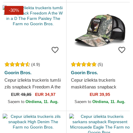
-30%
(4.9)
(5)
Goorin Bros.
Goorin Bros.
Cepur izliekta truckeris tumši
Cepur izliekta truckeris
zils snapback Freedom A the
maskēšanas snapback
W in a D The Farm Paisley
Freedom Eagle Camouflage
EUR
49,95
EUR 34,97
EUR 39,95
The Farm no...
Seasonal Real Tree The
Saņem to
Otrdiena, 11. Aug.
Saņem to
Otrdiena, 11. Aug.
Farm...