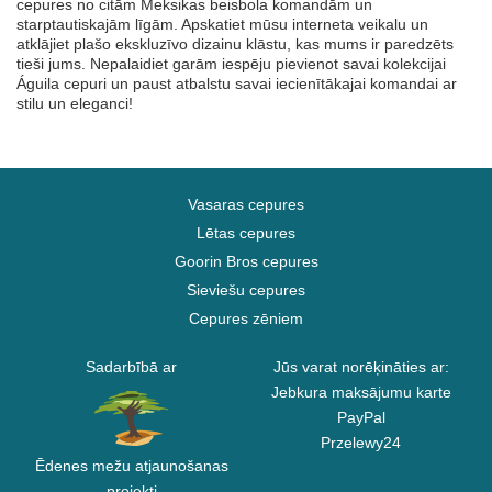
cepures no citām Meksikas beisbola komandām un
starptautiskajām līgām. Apskatiet mūsu interneta veikalu un
atklājiet plašo ekskluzīvo dizainu klāstu, kas mums ir paredzēts
tieši jums. Nepalaidiet garām iespēju pievienot savai kolekcijai
Águila cepuri un paust atbalstu savai iecienītākajai komandai ar
stilu un eleganci!
Vasaras cepures
Lētas cepures
Goorin Bros cepures
Sieviešu cepures
Cepures zēniem
Sadarbībā ar
Jūs varat norēķināties ar:
Jebkura maksājumu karte
PayPal
Przelewy24
Ēdenes mežu atjaunošanas
projekti