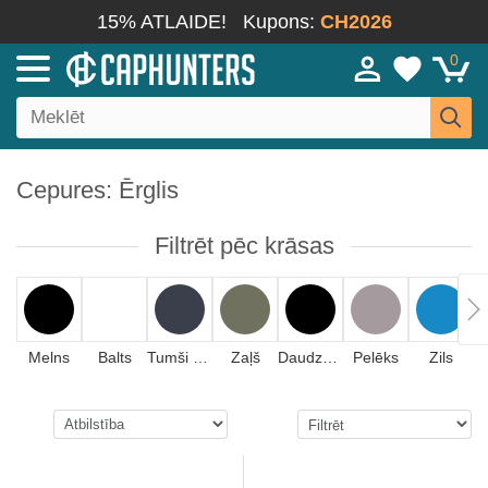
15% ATLAIDE!
Kupons:
CH2026
0
Cepures: Ērglis
Filtrēt pēc krāsas
Melns
Balts
Tumši zils
Zaļš
Daudzkrāsains
Pelēks
Zils
S