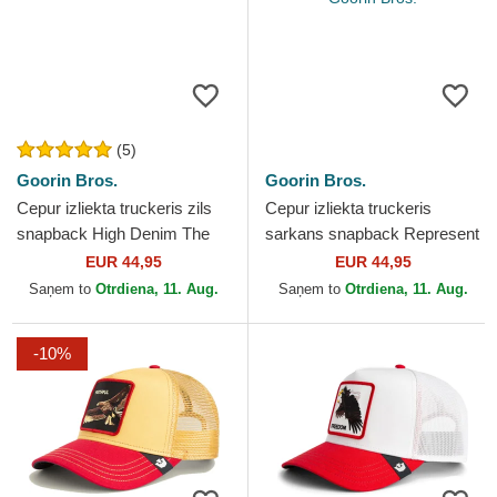
(5)
Goorin Bros.
Goorin Bros.
Cepur izliekta truckeris zils
Cepur izliekta truckeris
snapback High Denim The
sarkans snapback Represent
Farm no Goorin Bros.
Microsuede Eagle The Farm
EUR 44,95
EUR 44,95
no Goorin Bros.
Saņem to
Otrdiena, 11. Aug.
Saņem to
Otrdiena, 11. Aug.
-10%