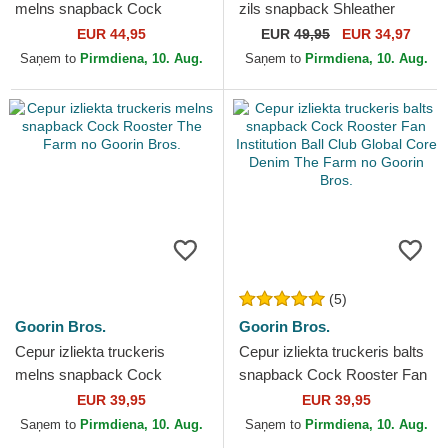
melns snapback Cock
zils snapback Shleather
Golden Suede The Farm no
Cock The Farm no Goorin
EUR 44,95
EUR
49,95
EUR 34,97
Goorin Bros.
Bros.
Saņem to
Pirmdiena, 10. Aug.
Saņem to
Pirmdiena, 10. Aug.
(5)
Goorin Bros.
Goorin Bros.
Cepur izliekta truckeris
Cepur izliekta truckeris balts
melns snapback Cock
snapback Cock Rooster Fan
Rooster The Farm no Goorin
Institution Ball Club Global
EUR 39,95
EUR 39,95
Bros.
Core Denim...
Saņem to
Pirmdiena, 10. Aug.
Saņem to
Pirmdiena, 10. Aug.