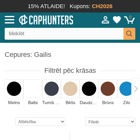
15% ATLAIDE!
Kupons:
CH2026
0
Cepures: Gailis
Filtrēt pēc krāsas
Melns
Balts
Tumši zils
Bēšs
Daudzkrāsains
Brūns
Zils