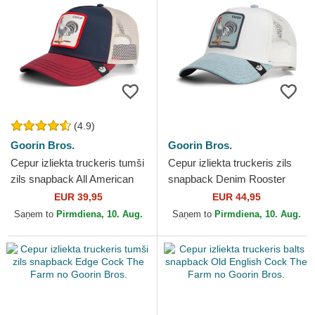
(4.9)
Goorin Bros.
Goorin Bros.
Cepur izliekta truckeris tumši
Cepur izliekta truckeris zils
zils snapback All American
snapback Denim Rooster
Rooster The Farm no Goorin
The Farm no Goorin Bros.
EUR 39,95
EUR 44,95
Bros.
Saņem to
Pirmdiena, 10. Aug.
Saņem to
Pirmdiena, 10. Aug.