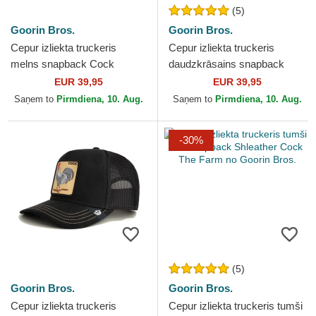
(5)
Goorin Bros.
Goorin Bros.
Cepur izliekta truckeris
Cepur izliekta truckeris
melns snapback Cock
daudzkrāsains snapback
Rooster Pop Art 2 The Farm
Goorin Bros. Cock Team
EUR 39,95
EUR 39,95
no Goorin Bros.
Rooster Original Recipe...
Saņem to
Pirmdiena, 10. Aug.
Saņem to
Pirmdiena, 10. Aug.
-30%
(5)
Goorin Bros.
Goorin Bros.
Cepur izliekta truckeris
Cepur izliekta truckeris tumši