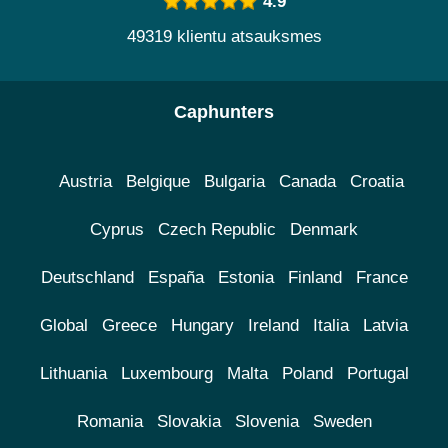
4.9
49319 klientu atsauksmes
Caphunters
Austria
Belgique
Bulgaria
Canada
Croatia
Cyprus
Czech Republic
Denmark
Deutschland
España
Estonia
Finland
France
Global
Greece
Hungary
Ireland
Italia
Latvia
Lithuania
Luxembourg
Malta
Poland
Portugal
Romania
Slovakia
Slovenia
Sweden