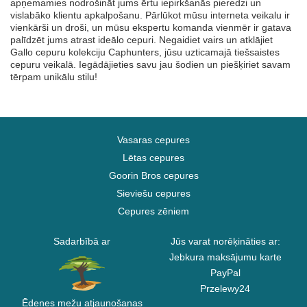
apņemamies nodrošināt jums ērtu iepirkšanās pieredzi un
vislabāko klientu apkalpošanu. Pārlūkot mūsu interneta veikalu ir
vienkārši un droši, un mūsu ekspertu komanda vienmēr ir gatava
palīdzēt jums atrast ideālo cepuri. Negaidiet vairs un atklājiet
Gallo cepuru kolekciju Caphunters, jūsu uzticamajā tiešsaistes
cepuru veikalā. Iegādājieties savu jau šodien un piešķiriet savam
tērpam unikālu stilu!
Vasaras cepures
Lētas cepures
Goorin Bros cepures
Sieviešu cepures
Cepures zēniem
Sadarbībā ar
Jūs varat norēķināties ar:
Jebkura maksājumu karte
PayPal
Przelewy24
Ēdenes mežu atjaunošanas