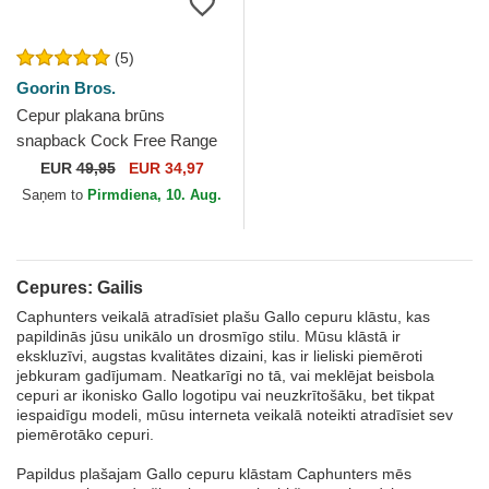
(5)
Goorin Bros.
Cepur plakana brūns
snapback Cock Free Range
The Farm Flats The Farm no
EUR
49,95
EUR 34,97
Goorin Bros.
Saņem to
Pirmdiena, 10. Aug.
Cepures: Gailis
Caphunters veikalā atradīsiet plašu Gallo cepuru klāstu, kas
papildinās jūsu unikālo un drosmīgo stilu. Mūsu klāstā ir
ekskluzīvi, augstas kvalitātes dizaini, kas ir lieliski piemēroti
jebkuram gadījumam. Neatkarīgi no tā, vai meklējat beisbola
cepuri ar ikonisko Gallo logotipu vai neuzkrītošāku, bet tikpat
iespaidīgu modeli, mūsu interneta veikalā noteikti atradīsiet sev
piemērotāko cepuri.
Papildus plašajam Gallo cepuru klāstam Caphunters mēs