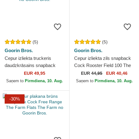
(5)
(5)
Goorin Bros.
Goorin Bros.
Cepur izliekta truckeris
Cepur izliekta zils snapback
daudzkrāsains snapback
Cock Rooster Field 100 The
Cock Rooster Verry Dapper
Farm no Goorin Bros.
EUR 49,95
EUR
44,95
EUR 40,46
The Farm no Goorin Bros.
Saņem to
Pirmdiena, 10. Aug.
Saņem to
Pirmdiena, 10. Aug.
-30%