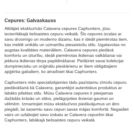
Bros.
Cepures: Galvaskauss
Atklājiet ekskluzīvās Calavera cepures Caphunters, jūsu
iecienītākajā tiešsaistes cepuru veikalā. Šīs cepures izceļas ar
savu drosmīgo un moderno dizainu, kas ir ideāli piemērotas tiem,
kas meklē unikālu un uzmanību piesaistošu stilu. Izgatavotas no
augstas kvalitātes materiāliem, Calavera cepures piedāvā
komfortu un izturību, ideāli piemērotas ikdienas valkāšanai vai
jebkura ikdienas tērpa papildināšanai. Piešķiriet savai kolekcijai
dumpiniecisku un oriģinālu pieskārienu ar šiem obligātajiem
apģērba gabaliem, ko atradīsiet tikai Caphunters.
Caphunters mēs specializējamies tādu pazīstamu zīmolu cepuru
piedāvāšanā kā Calavera, garantējot autentiskus produktus ar
labāko pilsētas stilu. Mūsu Calavera cepures ir pieejamas
dažādās krāsās un stilos, pielāgojoties ikvienai gaumei un
vēlmēm. Izmantojiet mūsu ekskluzīvos piedāvājumus un ātro
piegādi, lai saņemtu savu cepuri savas mājas komfortā. Negaidiet
vairs un uzlabojiet savu izskatu ar Calavera cepurēm tikai
Caphunters, labākajā tiešsaistes cepuru veikalā.