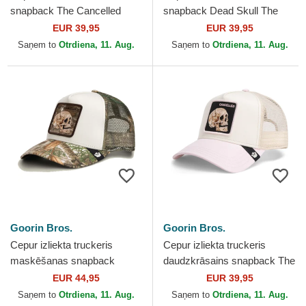
snapback The Cancelled
snapback Dead Skull The
Skull Grit The Farm no
Farm no Goorin Bros.
EUR 39,95
EUR 39,95
Goorin Bros.
Saņem to
Otrdiena, 11. Aug.
Saņem to
Otrdiena, 11. Aug.
Goorin Bros.
Goorin Bros.
Cepur izliekta truckeris
Cepur izliekta truckeris
maskēšanas snapback
daudzkrāsains snapback The
Realtree Edge Cancelled
Cancelled Skull Whisper The
EUR 44,95
EUR 39,95
Skull The Farm no Goorin
Farm no Goorin Bros.
Saņem to
Otrdiena, 11. Aug.
Saņem to
Otrdiena, 11. Aug.