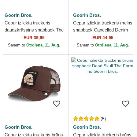
Goorin Bros.
Goorin Bros.
Cepur izliekta truckeris
Cepur izliekta truckeris melns
daudzkrāsains snapback The
snapback Cancelled Denim
Cancelled Skull The Farm no
Skull The Farm no Goorin
EUR 39,95
EUR 44,95
Goorin Bros.
Bros.
Saņem to
Otrdiena, 11. Aug.
Saņem to
Otrdiena, 11. Aug.
(5)
Goorin Bros.
Goorin Bros.
Cepur izliekta truckeris brūns
Cepur izliekta truckeris brūns