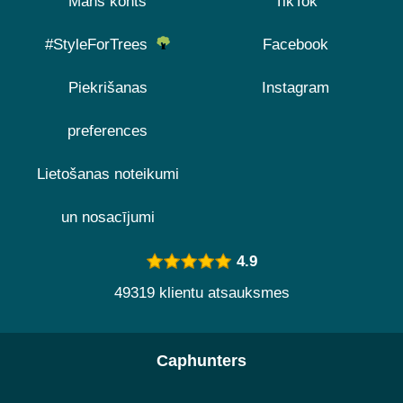
Mans konts
TikTok
#StyleForTrees
Facebook
Piekrišanas
Instagram
preferences
Lietošanas noteikumi
un nosacījumi
4.9
49319 klientu atsauksmes
Caphunters