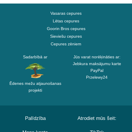
Vasaras cepures
Lētas cepures
Goorin Bros cepures
Sieviešu cepures
Cepures zēniem
Sadarbībā ar
Jūs varat norēķināties ar:
Jebkura maksājumu karte
PayPal
Przelewy24
Ēdenes mežu atjaunošanas
projekti
Palīdzība
Atrodiet mūs šeit: