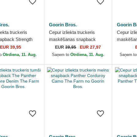
ros.
Goorin Bros.
Goorin B
iekta truckeris
Cepur izliekta truckeris
Cepur izli
apback Strength
maskēšanas snapback
maskēšan
The Farm no Goorin
Panther Camouflage
Realtree 
EUR 39,95
EUR
39,95
EUR 27,97
Seasonal Real Tree The
The Farm 
to
Otrdiena, 11. Aug.
Saņem to
Otrdiena, 11. Aug.
Saņem t
Farm no...
ros.
Goorin Bros.
Goorin B