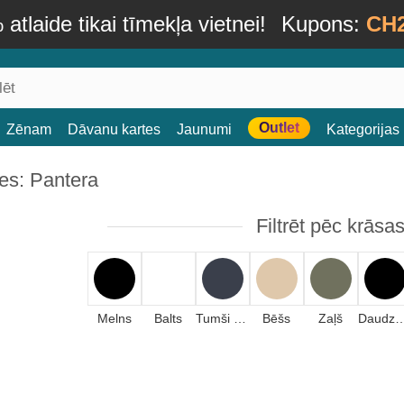
atlaide tikai tīmekļa vietnei!
Kupons:
CH
Outlet
Zēnam
Dāvanu kartes
Jaunumi
Kategorijas
es: Pantera
Filtrēt pēc krāsa
Melns
Balts
Tumši zils
Bēšs
Zaļš
Daudzkrās