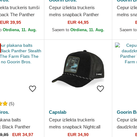
iekta truckeris tumši
Cepur izliekta truckeris
Cepur izli
pback The Panther
melns snapback Panther
melns sn
ore Denim The
Corduroy Camo The Farm
Black Pan
EUR 39,95
EUR 44,95
Goorin Bros.
no Goorin Bros.
Goorin Br
to
Otrdiena, 11. Aug.
Saņem to
Otrdiena, 11. Aug.
Saņem t
(5)
ros.
Capslab
Goorin B
akana balts
Cepur izliekta truckeris
Cepur izli
 Black Panther
melns snapback Nightcall
daudzkrā
Explorer The Farm
BEA3 NIGB Pantera
Panther V
9,95
EUR 34,97
EUR 34,90