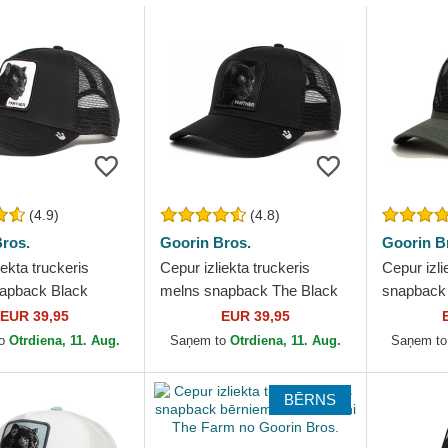
(4.9)
(4.8)
ros.
Goorin Bros.
Goorin B
iekta truckeris
Cepur izliekta truckeris
Cepur izli
apback Black
melns snapback The Black
snapback
The Farm no Goorin
Panther Core Combo The
no Goorin
EUR 39,95
EUR 39,95
Farm no Goorin Bros.
to
Otrdiena, 11. Aug.
Saņem to
Otrdiena, 11. Aug.
Saņem t
BĒRNS