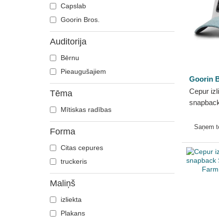
Delfīns
Capslab
Dobermans
Goorin Bros.
Ērglis
Auditorija
Fēnikss
Bērnu
Flamingo
Pieaugušajiem
Franču buldogs
Goorin B
Gailis
Cepur izli
Tēma
Galvaskauss
snapback
Mītiskas radības
no Goori
Gepards
Saņem 
Govs
Forma
Grifs
Citas cepures
Haizivs
truckeris
Jāņtārpiņš
Maliņš
Jenots
Kaija
izliekta
Kaķis
Plakans