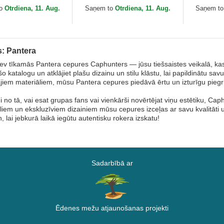
e Farm no Goorin
Mītiskas radības no Capslab
Farm no G
to
Otrdiena, 11. Aug.
Saņem to
Otrdiena, 11. Aug.
Saņem t
: Pantera
sev tīkamās Pantera cepures Caphunters — jūsu tiešsaistes veikalā, kas 
o katalogu un atklājiet plašu dizainu un stilu klāstu, lai papildinātu sav
jiem materiāliem, mūsu Pantera cepures piedāvā ērtu un izturīgu piegriez
i no tā, vai esat grupas fans vai vienkārši novērtējat viņu estētiku, Ca
āliem un ekskluzīviem dizainiem mūsu cepures izceļas ar savu kvalitāti un
, lai jebkurā laikā iegūtu autentisku rokera izskatu!
Sadarbībā ar
Ēdenes mežu atjaunošanas projekti