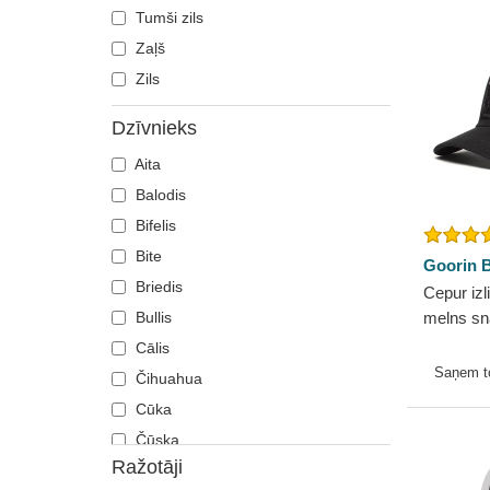
Tumši zils
Zaļš
Zils
Dzīvnieks
Aita
Balodis
Bifelis
Bite
Goorin B
Briedis
Cepur izl
Bullis
melns sn
Panther 
Cālis
Bros.
Saņem 
Čihuahua
Cūka
Čūska
Ražotāji
Degunradzis