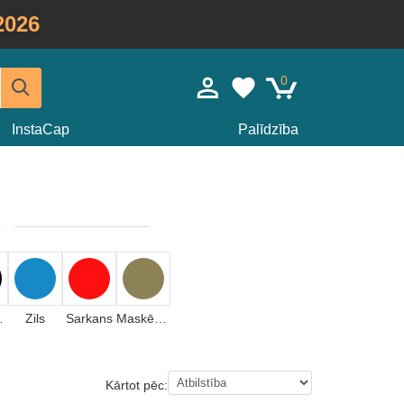
2026
0
InstaCap
Palīdzība
s
ains
Zils
Sarkans
Maskēšanas
Kārtot pēc: