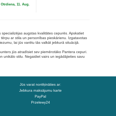
oorin Bros.
o
Otrdiena, 11. Aug.
specializējas augstas kvalitātes cepurēs. Apskatiet
u tērpu ar stila un personības pieskārienu. Izgatavotas
umu, lai jūs varētu tās valkāt jebkurā situācijā.
phunters jūs atradīsiet sev piemērotāko Pantera cepuri.
 unikālo stilu. Negaidiet vairs un iegādājieties savu
Jūs varat norēķināties ar:
Jebkura maksājumu karte
PayPal
Przelewy24