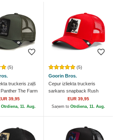
(5)
(5)
ros.
Goorin Bros.
ekta truckeris zaļš
Cepur izliekta truckeris
 Panther The Farm
sarkans snapback Rush
 Bros.
Panther The Farm no Goorin
EUR 39,95
EUR 39,95
Bros.
o
Otrdiena, 11. Aug.
Saņem to
Otrdiena, 11. Aug.