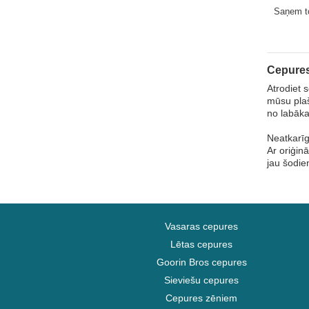
Vārna
Flats Th
Saņem 
Bros.
Vāvere
Vērsis
Vienradzis
Cepures
Vilks
Atrodiet 
mūsu plaš
Zebra
no labāka
Zirgs
Neatkarīg
Ar oriģin
jau šodien
Vasaras cepures
Lētas cepures
Goorin Bros cepures
Sieviešu cepures
Cepures zēniem