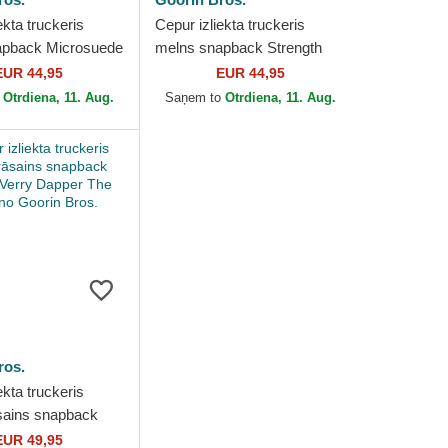
ekta truckeris
Cepur izliekta truckeris
apback Microsuede
melns snapback Strength
ther The Farm no
Panther Suede The Farm no
EUR 44,95
EUR 44,95
os.
Goorin Bros.
o
Otrdiena, 11. Aug.
Saņem to
Otrdiena, 11. Aug.
ros.
ekta truckeris
sains snapback
erry Dapper The
EUR 49,95