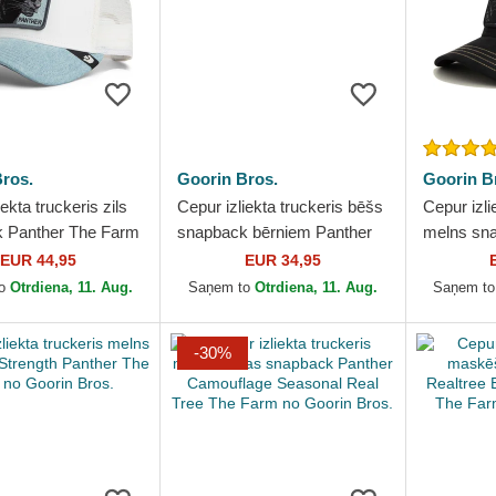
ros.
Goorin Bros.
Goorin B
ekta truckeris zils
Cepur izliekta truckeris bēšs
Cepur izli
 Panther The Farm
snapback bērniem Panther
melns sn
n Bros.
Mini The Farm no Goorin
Golden S
EUR 44,95
EUR 34,95
Bros.
Goorin Br
to
Otrdiena, 11. Aug.
Saņem to
Otrdiena, 11. Aug.
Saņem t
-30%