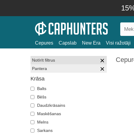
15% 
Cepures
Capslab
New Era
Visi ražotāji
Cepur
Notīrīt filtrus
Pantera
Krāsa
Balts
Bēšs
Daudzkrāsains
Maskēšanas
Melns
Sarkans