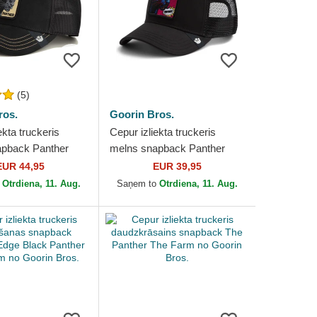
(5)
ros.
Goorin Bros.
ekta truckeris
Cepur izliekta truckeris
apback Panther
melns snapback Panther
uede The Farm no
Pop Art 2 The Farm no
EUR 44,95
EUR 39,95
os.
Goorin Bros.
o
Otrdiena, 11. Aug.
Saņem to
Otrdiena, 11. Aug.