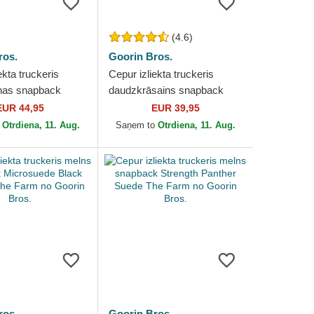
(4.6)
ros.
Goorin Bros.
ekta truckeris
Cepur izliekta truckeris
as snapback
daudzkrāsains snapback
Edge Black Panther
The Panther The Farm no
EUR 44,95
EUR 39,95
no Goorin Bros.
Goorin Bros.
o
Otrdiena, 11. Aug.
Saņem to
Otrdiena, 11. Aug.
ros.
Goorin Bros.