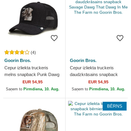
(4)
Goorin Bros.
Goorin Bros.
Cepur izliekta truckeris
Cepur izliekta truckeris
melns snapback Punk Dawg
daudzkrāsains snapback
That Dawg In Me The Farm
Savage Dawg That Dawg In
EUR 54,95
EUR 54,95
no Goorin Bros.
Me The Farm no Goorin
Saņem to
Pirmdiena, 10. Aug.
Saņem to
Pirmdiena, 10. Aug.
Bros.
BĒRNS