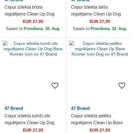
Cepur izliekta brūns
Cepur izliekta bēšs
regulējams Clean Up Dog
regulējams Clean Up Dog
Base Runner no 47 Brand
Base Runner Icon no 47
EUR 27,95
EUR 27,95
Brand
Saņem to
Pirmdiena, 10. Aug.
Saņem to
Pirmdiena, 10. Aug.
47 Brand
47 Brand
Cepur izliekta tumši zils
Cepur izliekta pelēks
regulējams Clean Up Dog
regulējams Clean Up Base
Base Runner Icon no 47
Runner Icon Dog no 47 Brand
EUR 27,95
EUR 27,95