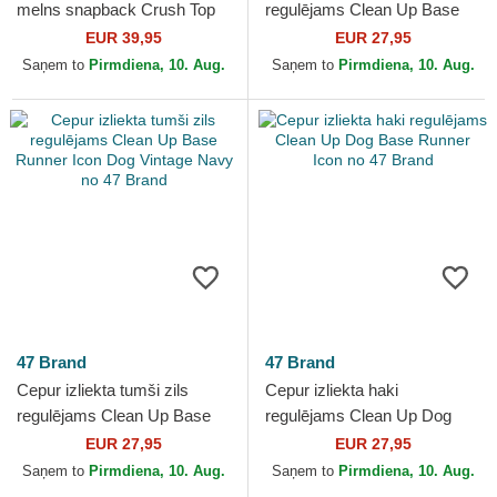
melns snapback Crush Top
regulējams Clean Up Base
Dog The Farm no Goorin
Runner Icon Dog no 47 Brand
EUR 39,95
EUR 27,95
Bros.
Saņem to
Pirmdiena, 10. Aug.
Saņem to
Pirmdiena, 10. Aug.
47 Brand
47 Brand
Cepur izliekta tumši zils
Cepur izliekta haki
regulējams Clean Up Base
regulējams Clean Up Dog
Runner Icon Dog Vintage
Base Runner Icon no 47
EUR 27,95
EUR 27,95
Navy no 47 Brand
Brand
Saņem to
Pirmdiena, 10. Aug.
Saņem to
Pirmdiena, 10. Aug.