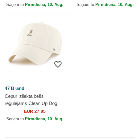
Brand
Saņem to
Pirmdiena, 10. Aug.
Saņem to
Pirmdiena, 10. Aug.
47 Brand
Cepur izliekta bēšs
regulējams Clean Up Dog
Base Runner Icon no 47
EUR 27,95
Brand
Saņem to
Pirmdiena, 10. Aug.