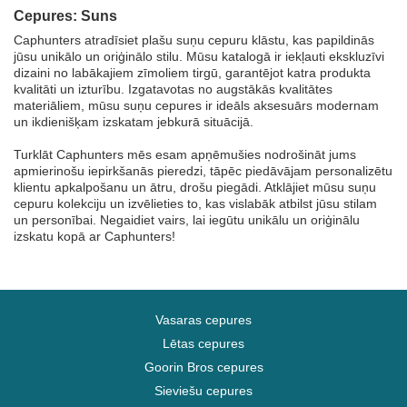
Cepures: Suns
Caphunters atradīsiet plašu suņu cepuru klāstu, kas papildinās
jūsu unikālo un oriģinālo stilu. Mūsu katalogā ir iekļauti ekskluzīvi
dizaini no labākajiem zīmoliem tirgū, garantējot katra produkta
kvalitāti un izturību. Izgatavotas no augstākās kvalitātes
materiāliem, mūsu suņu cepures ir ideāls aksesuārs modernam
un ikdienišķam izskatam jebkurā situācijā.
Turklāt Caphunters mēs esam apņēmušies nodrošināt jums
apmierinošu iepirkšanās pieredzi, tāpēc piedāvājam personalizētu
klientu apkalpošanu un ātru, drošu piegādi. Atklājiet mūsu suņu
cepuru kolekciju un izvēlieties to, kas vislabāk atbilst jūsu stilam
un personībai. Negaidiet vairs, lai iegūtu unikālu un oriģinālu
izskatu kopā ar Caphunters!
Vasaras cepures
Lētas cepures
Goorin Bros cepures
Sieviešu cepures