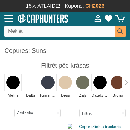
15% ATLAIDE!
Kupons:
CH2026
0
Cepures: Suns
Filtrēt pēc krāsas
Melns
Balts
Tumši zils
Bēšs
Zaļš
Daudzkrāsains
Brūns