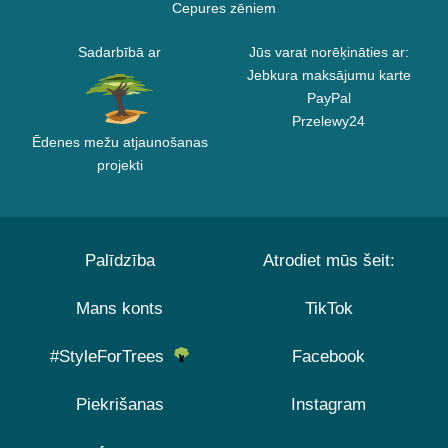
Cepures zēniem
Sadarbībā ar
Jūs varat norēķināties ar:
Jebkura maksājumu karte
PayPal
Przelewy24
Ēdenes mežu atjaunošanas
projekti
Palīdzība
Atrodiet mūs šeit:
Mans konts
TikTok
#StyleForTrees
Facebook
Piekrišanas
Instagram