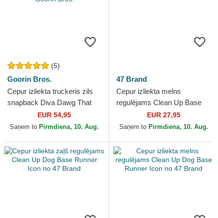
(5)
Goorin Bros.
47 Brand
Cepur izliekta truckeris zils
Cepur izliekta melns
snapback Diva Dawg That
regulējams Clean Up Base
Dawg In Me The Farm no
Runner Icon Dog no 47 Brand
EUR 54,95
EUR 27,95
Goorin Bros.
Saņem to
Pirmdiena, 10. Aug.
Saņem to
Pirmdiena, 10. Aug.