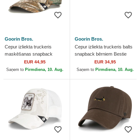
Goorin Bros.
Goorin Bros.
Cepur izliekta truckeris
Cepur izliekta truckeris balts
maskēšanas snapback
snapback bērniem Bestie
Realtree Edge Grump Dog
Mini The Farm no Goorin
EUR 44,95
EUR 34,95
The Farm no Goorin Bros.
Bros.
Saņem to
Pirmdiena, 10. Aug.
Saņem to
Pirmdiena, 10. Aug.