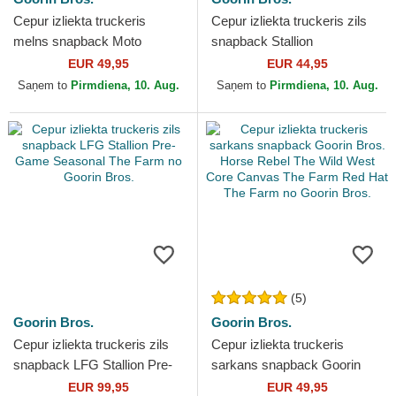
Cepur izliekta truckeris
Cepur izliekta truckeris zils
melns snapback Moto
snapback Stallion
Lamba Stud The Farm no
Horsepower Puff Patent The
EUR 49,95
EUR 44,95
Goorin Bros.
Farm no Goorin Bros.
Saņem to
Pirmdiena, 10. Aug.
Saņem to
Pirmdiena, 10. Aug.
(5)
Goorin Bros.
Goorin Bros.
Cepur izliekta truckeris zils
Cepur izliekta truckeris
snapback LFG Stallion Pre-
sarkans snapback Goorin
Game Seasonal The Farm
Bros. Horse Rebel The Wild
EUR 99,95
EUR 49,95