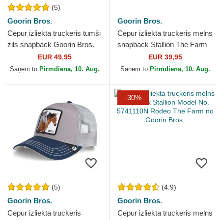
(5)
Goorin Bros.
Goorin Bros.
Cepur izliekta truckeris tumši
Cepur izliekta truckeris melns
zils snapback Goorin Bros.
snapback Stallion The Farm
Power Full Throttle Horse
no Goorin Bros.
EUR 49,95
EUR 39,95
Play The Farm...
Saņem to
Pirmdiena, 10. Aug.
Saņem to
Pirmdiena, 10. Aug.
-30%
(5)
(4.9)
Goorin Bros.
Goorin Bros.
Cepur izliekta truckeris
Cepur izliekta truckeris melns