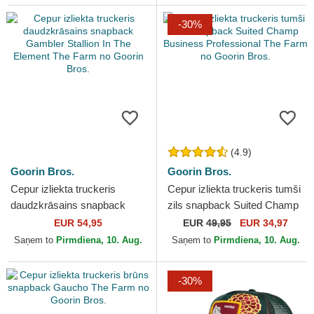
-30%
(4.9)
Goorin Bros.
Goorin Bros.
Cepur izliekta truckeris
Cepur izliekta truckeris tumši
daudzkrāsains snapback
zils snapback Suited Champ
Gambler Stallion In The
Business Professional The
EUR 54,95
EUR
49,95
EUR 34,97
Element The Farm no...
Farm no...
Saņem to
Pirmdiena, 10. Aug.
Saņem to
Pirmdiena, 10. Aug.
-30%