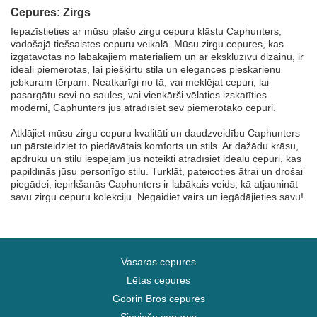
Cepures: Zirgs
Iepazīstieties ar mūsu plašo zirgu cepuru klāstu Caphunters,
vadošajā tiešsaistes cepuru veikalā. Mūsu zirgu cepures, kas
izgatavotas no labākajiem materiāliem un ar ekskluzīvu dizainu, ir
ideāli piemērotas, lai piešķirtu stila un elegances pieskārienu
jebkuram tērpam. Neatkarīgi no tā, vai meklējat cepuri, lai
pasargātu sevi no saules, vai vienkārši vēlaties izskatīties
moderni, Caphunters jūs atradīsiet sev piemērotāko cepuri.
Atklājiet mūsu zirgu cepuru kvalitāti un daudzveidību Caphunters
un pārsteidziet to piedāvātais komforts un stils. Ar dažādu krāsu,
apdruku un stilu iespējām jūs noteikti atradīsiet ideālu cepuri, kas
papildinās jūsu personīgo stilu. Turklāt, pateicoties ātrai un drošai
piegādei, iepirkšanās Caphunters ir labākais veids, kā atjaunināt
savu zirgu cepuru kolekciju. Negaidiet vairs un iegādājieties savu!
Vasaras cepures
Lētas cepures
Goorin Bros cepures