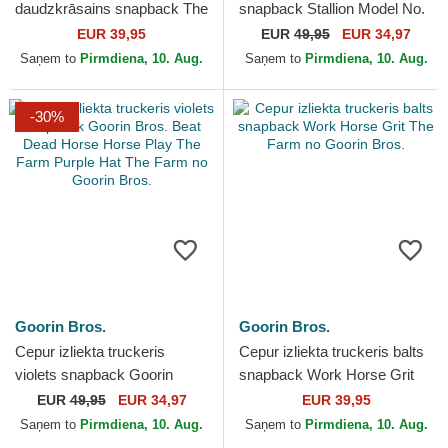
daudzkrāsains snapback The
snapback Stallion Model No.
Boyz Sport The Farm no
5741110N Rodeo The Farm
EUR 39,95
EUR
49,95
EUR 34,97
Goorin Bros.
no Goorin Bros.
Saņem to
Pirmdiena, 10. Aug.
Saņem to
Pirmdiena, 10. Aug.
-30%
Goorin Bros.
Goorin Bros.
Cepur izliekta truckeris
Cepur izliekta truckeris balts
violets snapback Goorin
snapback Work Horse Grit
Bros. Beat Dead Horse
The Farm no Goorin Bros.
EUR
49,95
EUR 34,97
EUR 39,95
Horse Play The Farm
Saņem to
Pirmdiena, 10. Aug.
Saņem to
Pirmdiena, 10. Aug.
Purple...