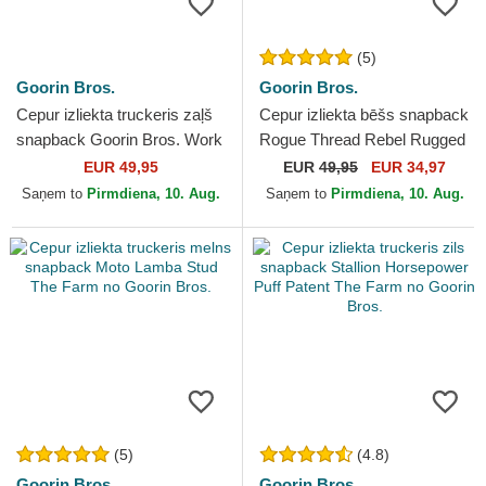
(5)
Goorin Bros.
Goorin Bros.
Cepur izliekta truckeris zaļš
Cepur izliekta bēšs snapback
snapback Goorin Bros. Work
Rogue Thread Rebel Rugged
Double Shift Horse Play The
Comfort The Farm no Goorin
EUR 49,95
EUR
49,95
EUR 34,97
Farm Green...
Bros.
Saņem to
Pirmdiena, 10. Aug.
Saņem to
Pirmdiena, 10. Aug.
(5)
(4.8)
Goorin Bros.
Goorin Bros.