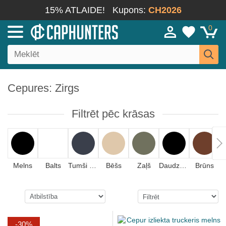
15% ATLAIDE!
Kupons:
CH2026
0
Cepures: Zirgs
Filtrēt pēc krāsas
Melns
Balts
Tumši zils
Bēšs
Zaļš
Daudzkrāsains
Brūns
-30%