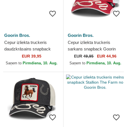
Goorin Bros.
Goorin Bros.
Cepur izliekta truckeris
Cepur izliekta truckeris
daudzkrāsains snapback
sarkans snapback Goorin
Stallion Tri Tone The Farm no
Bros. High Way Up Horse
EUR 39,95
EUR
49,95
EUR 44,96
Goorin Bros.
Play The Farm Red Hat...
Saņem to
Pirmdiena, 10. Aug.
Saņem to
Pirmdiena, 10. Aug.