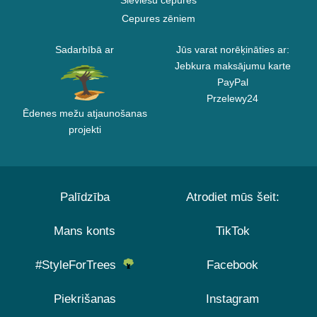
Sieviešu cepures
Cepures zēniem
Sadarbībā ar
Jūs varat norēķināties ar:
Jebkura maksājumu karte
PayPal
Przelewy24
Ēdenes mežu atjaunošanas
projekti
Palīdzība
Atrodiet mūs šeit:
Mans konts
TikTok
#StyleForTrees
Facebook
Piekrišanas
Instagram