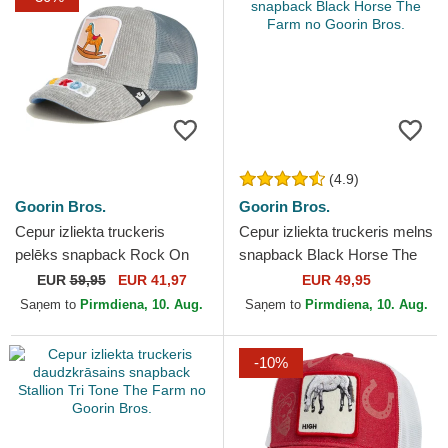
(4.9)
Goorin Bros.
Goorin Bros.
Cepur izliekta truckeris
Cepur izliekta truckeris melns
pelēks snapback Rock On
snapback Black Horse The
Hobby Horse Happy
Farm no Goorin Bros.
EUR
59,95
EUR 41,97
EUR 49,95
Thoughts The Farm no
Saņem to
Pirmdiena, 10. Aug.
Saņem to
Pirmdiena, 10. Aug.
Goorin Bros.
-10%