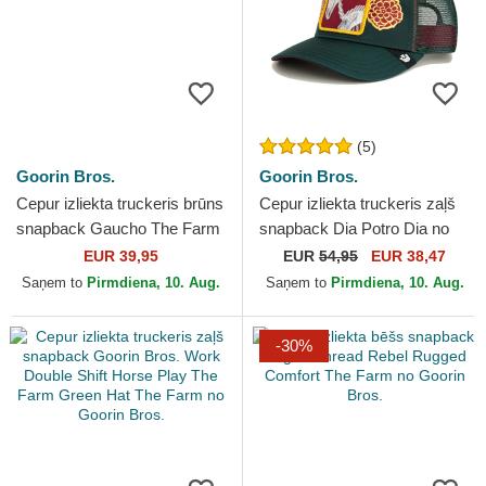
(5)
Goorin Bros.
Goorin Bros.
Cepur izliekta truckeris brūns
Cepur izliekta truckeris zaļš
snapback Gaucho The Farm
snapback Dia Potro Dia no
no Goorin Bros.
Los Muertos The Farm no
EUR 39,95
EUR
54,95
EUR 38,47
Goorin Bros.
Saņem to
Pirmdiena, 10. Aug.
Saņem to
Pirmdiena, 10. Aug.
-30%