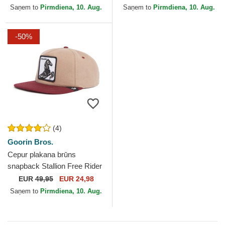
no Goorin Bros.
West Core Canvas The...
Saņem to
Pirmdiena, 10. Aug.
Saņem to
Pirmdiena, 10. Aug.
-50%
(4)
Goorin Bros.
Cepur plakana brūns
snapback Stallion Free Rider
The Farm Flats The Farm no
EUR
49,95
EUR 24,98
Goorin Bros.
Saņem to
Pirmdiena, 10. Aug.