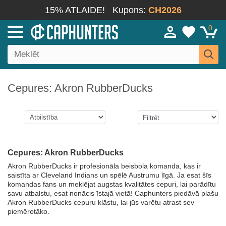
15% ATLAIDE!
Kupons:
CH2026
0
Cepures: Akron RubberDucks
Cepures: Akron RubberDucks
Akron RubberDucks ir profesionāla beisbola komanda, kas ir
saistīta ar Cleveland Indians un spēlē Austrumu līgā. Ja esat šīs
komandas fans un meklējat augstas kvalitātes cepuri, lai parādītu
savu atbalstu, esat nonācis īstajā vietā! Caphunters piedāvā plašu
Akron RubberDucks cepuru klāstu, lai jūs varētu atrast sev
piemērotāko.