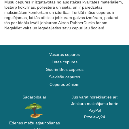
Mūsu cepures ir izgatavotas no augstākās kvalitātes materiāliem,
tostarp kokvilnas, poliestera un sieta, un ir paredzētas
maksimālam komfortam un izturībai. Turklāt mūsu cepures ir
regulējamas, lai tās atbilstu jebkuram galvas izmēram, padarot
tās par ideālu izvēli jebkuram Akron RubberDucks fanam.
Negaidiet vairs un iegādājieties savu cepuri jau šodien!
Vasaras cepures
Lētas cepures
Goorin Bros cepures
Sieviešu cepures
Cepures zēniem
Sadarbībā ar
Jūs varat norēķināties ar:
Jebkura maksājumu karte
PayPal
Przelewy24
Ēdenes mežu atjaunošanas