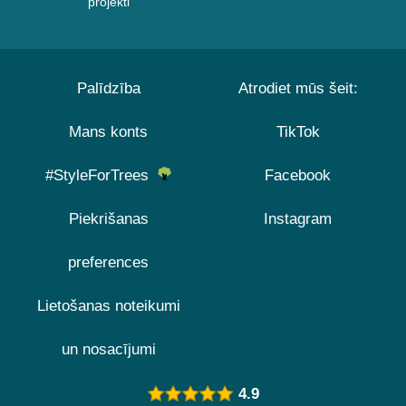
projekti
Palīdzība
Atrodiet mūs šeit:
Mans konts
TikTok
#StyleForTrees
Facebook
Piekrišanas
Instagram
preferences
Lietošanas noteikumi
un nosacījumi
4.9