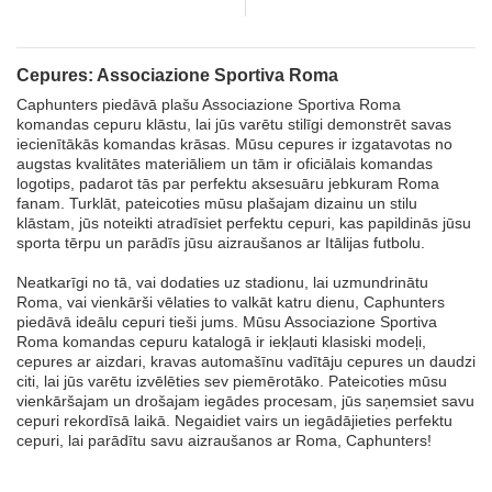
New Era
Cepures: Associazione Sportiva Roma
Caphunters piedāvā plašu Associazione Sportiva Roma
komandas cepuru klāstu, lai jūs varētu stilīgi demonstrēt savas
iecienītākās komandas krāsas. Mūsu cepures ir izgatavotas no
augstas kvalitātes materiāliem un tām ir oficiālais komandas
logotips, padarot tās par perfektu aksesuāru jebkuram Roma
fanam. Turklāt, pateicoties mūsu plašajam dizainu un stilu
klāstam, jūs noteikti atradīsiet perfektu cepuri, kas papildinās jūsu
sporta tērpu un parādīs jūsu aizraušanos ar Itālijas futbolu.
Neatkarīgi no tā, vai dodaties uz stadionu, lai uzmundrinātu
Roma, vai vienkārši vēlaties to valkāt katru dienu, Caphunters
piedāvā ideālu cepuri tieši jums. Mūsu Associazione Sportiva
Roma komandas cepuru katalogā ir iekļauti klasiski modeļi,
cepures ar aizdari, kravas automašīnu vadītāju cepures un daudzi
citi, lai jūs varētu izvēlēties sev piemērotāko. Pateicoties mūsu
vienkāršajam un drošajam iegādes procesam, jūs saņemsiet savu
cepuri rekordīsā laikā. Negaidiet vairs un iegādājieties perfektu
cepuri, lai parādītu savu aizraušanos ar Roma, Caphunters!