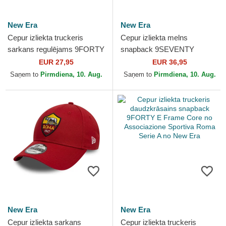
New Era
New Era
Cepur izliekta truckeris
Cepur izliekta melns
sarkans regulējams 9FORTY
snapback 9SEVENTY
League no Associazione
Stretch Snap REPREVE no
EUR 27,95
EUR 36,95
Sportiva Roma Serie A...
Associazione Sportiva Roma
Saņem to
Pirmdiena, 10. Aug.
Saņem to
Pirmdiena, 10. Aug.
Serie A...
New Era
New Era
Cepur izliekta sarkans
Cepur izliekta truckeris