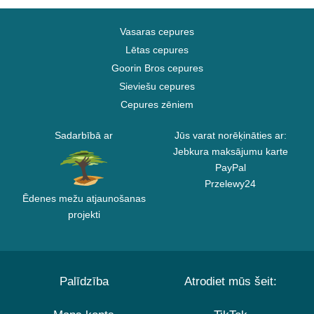
Vasaras cepures
Lētas cepures
Goorin Bros cepures
Sieviešu cepures
Cepures zēniem
Sadarbībā ar
Jūs varat norēķināties ar:
Jebkura maksājumu karte
PayPal
Przelewy24
Ēdenes mežu atjaunošanas
projekti
Palīdzība
Atrodiet mūs šeit: