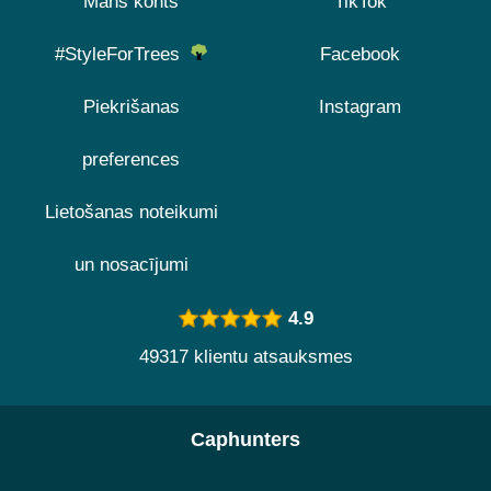
Mans konts
TikTok
#StyleForTrees
Facebook
Piekrišanas
Instagram
preferences
Lietošanas noteikumi
un nosacījumi
4.9
49317 klientu atsauksmes
Caphunters