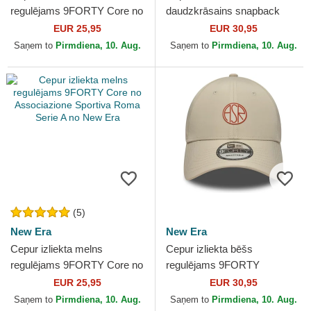
regulējams 9FORTY Core no
daudzkrāsains snapback
Associazione Sportiva Roma
9FORTY E Frame Core no
EUR 25,95
EUR 30,95
Serie A no New Era
Associazione Sportiva
Saņem to
Pirmdiena, 10. Aug.
Saņem to
Pirmdiena, 10. Aug.
Roma...
(5)
New Era
New Era
Cepur izliekta melns
Cepur izliekta bēšs
regulējams 9FORTY Core no
regulējams 9FORTY
Associazione Sportiva Roma
Streetweear no Associazione
EUR 25,95
EUR 30,95
Serie A no New Era
Sportiva Roma Serie A no
Saņem to
Pirmdiena, 10. Aug.
Saņem to
Pirmdiena, 10. Aug.