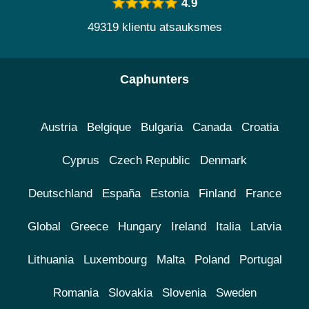
4.9
49319 klientu atsauksmes
Caphunters
Austria
Belgique
Bulgaria
Canada
Croatia
Cyprus
Czech Republic
Denmark
Deutschland
España
Estonia
Finland
France
Global
Greece
Hungary
Ireland
Italia
Latvia
Lithuania
Luxembourg
Malta
Poland
Portugal
Romania
Slovakia
Slovenia
Sweden