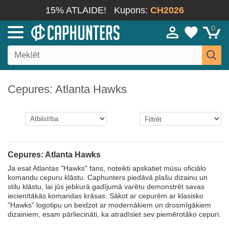
15% ATLAIDE!
Kupons:
CH2026
0
Cepures: Atlanta Hawks
Cepures: Atlanta Hawks
Ja esat Atlantas "Hawks" fans, noteikti apskatiet mūsu oficiālo
komandu cepuru klāstu. Caphunters piedāvā plašu dizainu un
stilu klāstu, lai jūs jebkurā gadījumā varētu demonstrēt savas
iecienītākās komandas krāsas. Sākot ar cepurēm ar klasisko
"Hawks" logotipu un beidzot ar modernākiem un drosmīgākiem
dizainiem, esam pārliecināti, ka atradīsiet sev piemērotāko cepuri.