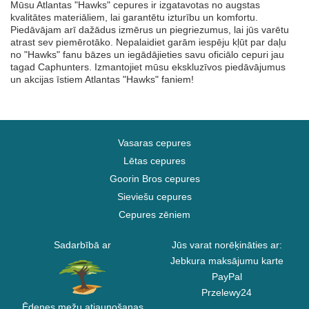
Mūsu Atlantas "Hawks" cepures ir izgatavotas no augstas
kvalitātes materiāliem, lai garantētu izturību un komfortu.
Piedāvājam arī dažādus izmērus un piegriezumus, lai jūs varētu
atrast sev piemērotāko. Nepalaidiet garām iespēju kļūt par daļu
no "Hawks" fanu bāzes un iegādājieties savu oficiālo cepuri jau
tagad Caphunters. Izmantojiet mūsu ekskluzīvos piedāvājumus
un akcijas īstiem Atlantas "Hawks" faniem!
Vasaras cepures
Lētas cepures
Goorin Bros cepures
Sieviešu cepures
Cepures zēniem
Sadarbībā ar
Jūs varat norēķināties ar:
Jebkura maksājumu karte
PayPal
Przelewy24
Ēdenes mežu atjaunošanas