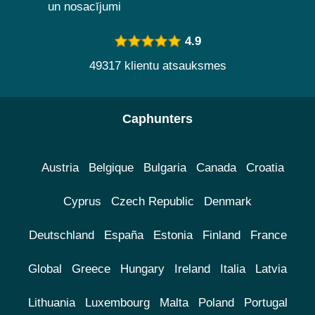
un nosacījumi
4.9
49317 klientu atsauksmes
Caphunters
Austria
Belgique
Bulgaria
Canada
Croatia
Cyprus
Czech Republic
Denmark
Deutschland
España
Estonia
Finland
France
Global
Greece
Hungary
Ireland
Italia
Latvia
Lithuania
Luxembourg
Malta
Poland
Portugal