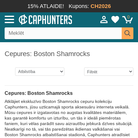
15% ATLAIDE!
Kupons:
CH2026
0
Cepures: Boston Shamrocks
Cepures: Boston Shamrocks
Atklājiet ekskluzīvo Boston Shamrocks cepuru kolekciju
Caphunters, jūsu uzticamajā sporta aksesuāru interneta veikalā.
Mūsu cepures ir izgatavotas no augstas kvalitātes materiāliem,
kas garantē komfortu un izturību, un tās ir ideāli piemērotas
faniem, kuri vēlas parādīt savu aizrautību jebkurā dzīves situācijā.
Neatkarīgi no tā, vai tās paredzētas ikdienas valkāšanai vai
Boston Shamrocks atbalstīšanai stadionā, Caphunters atradīsiet