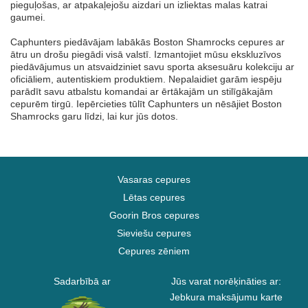
pieguļošas, ar atpakaļejošu aizdari un izliektas malas katrai
gaumei.
Caphunters piedāvājam labākās Boston Shamrocks cepures ar
ātru un drošu piegādi visā valstī. Izmantojiet mūsu ekskluzīvos
piedāvājumus un atsvaidziniet savu sporta aksesuāru kolekciju ar
oficiāliem, autentiskiem produktiem. Nepalaidiet garām iespēju
parādīt savu atbalstu komandai ar ērtākajām un stilīgākajām
cepurēm tirgū. Iepērcieties tūlīt Caphunters un nēsājiet Boston
Shamrocks garu līdzi, lai kur jūs dotos.
Vasaras cepures
Lētas cepures
Goorin Bros cepures
Sieviešu cepures
Cepures zēniem
Sadarbībā ar
Jūs varat norēķināties ar:
Jebkura maksājumu karte