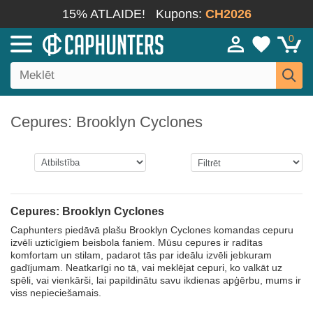
15% ATLAIDE!
Kupons:
CH2026
0
Cepures: Brooklyn Cyclones
Cepures: Brooklyn Cyclones
Caphunters piedāvā plašu Brooklyn Cyclones komandas cepuru
izvēli uzticīgiem beisbola faniem. Mūsu cepures ir radītas
komfortam un stilam, padarot tās par ideālu izvēli jebkuram
gadījumam. Neatkarīgi no tā, vai meklējat cepuri, ko valkāt uz
spēli, vai vienkārši, lai papildinātu savu ikdienas apģērbu, mums ir
viss nepieciešamais.