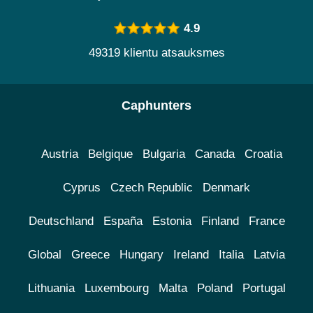
4.9
49319 klientu atsauksmes
Caphunters
Austria
Belgique
Bulgaria
Canada
Croatia
Cyprus
Czech Republic
Denmark
Deutschland
España
Estonia
Finland
France
Global
Greece
Hungary
Ireland
Italia
Latvia
Lithuania
Luxembourg
Malta
Poland
Portugal