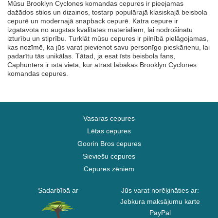
Mūsu Brooklyn Cyclones komandas cepures ir pieejamas
dažādos stilos un dizainos, tostarp populārajā klasiskajā beisbola
cepurē un modernajā snapback cepurē. Katra cepure ir
izgatavota no augstas kvalitātes materiāliem, lai nodrošinātu
izturību un stiprību. Turklāt mūsu cepures ir pilnībā pielāgojamas,
kas nozīmē, ka jūs varat pievienot savu personīgo pieskārienu, lai
padarītu tās unikālas. Tātad, ja esat īsts beisbola fans,
Caphunters ir īstā vieta, kur atrast labākās Brooklyn Cyclones
komandas cepures.
Vasaras cepures
Lētas cepures
Goorin Bros cepures
Sieviešu cepures
Cepures zēniem
Sadarbībā ar
Jūs varat norēķināties ar:
Jebkura maksājumu karte
PayPal