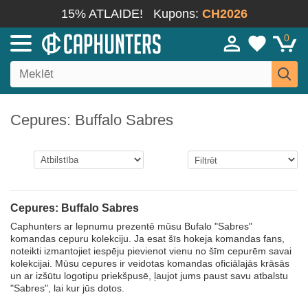
15% ATLAIDE!
Kupons:
CH2026
0
Cepures: Buffalo Sabres
Cepures: Buffalo Sabres
Caphunters ar lepnumu prezentē mūsu Bufalo "Sabres"
komandas cepuru kolekciju. Ja esat šīs hokeja komandas fans,
noteikti izmantojiet iespēju pievienot vienu no šīm cepurēm savai
kolekcijai. Mūsu cepures ir veidotas komandas oficiālajās krāsās
un ar izšūtu logotipu priekšpusē, ļaujot jums paust savu atbalstu
"Sabres", lai kur jūs dotos.