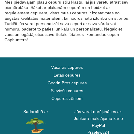
Mēs piedāvājam plašu cepuru stilu klāstu, lai jūs varētu atrast sev
piemērotāko. Sākot ar plakanām cepurēm un beidzot ar
regulējamām cepurēm, visas mūsu cepures ir izgatavotas no
augstas kvalitātes materiāliem, lai nodrošinātu izturību un stiprību.
Turklāt jūs varat personalizēt savu cepuri ar savu vārdu vai
numuru, padarot to patiesi unikālu un personalizētu. Negaidiet
vairs un iegādājieties savu Bufalo "Sabres" komandas cepuri
Caphunters!
Vasaras cepures
Lētas cepures
Goorin Bros cepures
Sieviešu cepures
Cepures zēniem
Sadarbībā ar
Jūs varat norēķināties ar:
Jebkura maksājumu karte
PayPal
Przelewy24