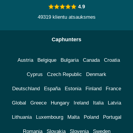
4.9
49319 klientu atsauksmes
Caphunters
Austria
Belgique
Bulgaria
Canada
Croatia
Cyprus
Czech Republic
Denmark
Deutschland
España
Estonia
Finland
France
Global
Greece
Hungary
Ireland
Italia
Latvia
Lithuania
Luxembourg
Malta
Poland
Portugal
Romania
Slovakia
Slovenia
Sweden