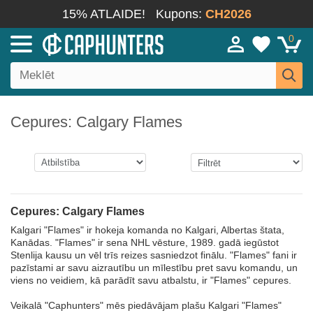
15% ATLAIDE!
Kupons:
CH2026
0
Cepures: Calgary Flames
Cepures: Calgary Flames
Kalgari "Flames" ir hokeja komanda no Kalgari, Albertas štata,
Kanādas. "Flames" ir sena NHL vēsture, 1989. gadā iegūstot
Stenlija kausu un vēl trīs reizes sasniedzot finālu. "Flames" fani ir
pazīstami ar savu aizrautību un mīlestību pret savu komandu, un
viens no veidiem, kā parādīt savu atbalstu, ir "Flames" cepures.
Veikalā "Caphunters" mēs piedāvājam plašu Kalgari "Flames"