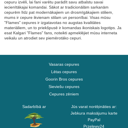
cepuru izvēli, lai fani varētu parādīt savu atbalstu savai
iecienītākajai komandai. Sākot ar tradicionālām sarkanām
cepurēm līdz pat modernākajiem un drosmīgākajiem stiliem,
mums ir cepure ikvienam stilam un personībai. Visas mūsu
"Flames" cepures ir izgatavotas no augstas kvalitātes
materiāliem, un to priekšpusē ir komandas ikoniskais logotips. Ja
esat Kalgari "Flames" fans, noteikti apmeklējiet mūsu interneta
veikalu un atrodiet sev piemērotāko cepuri.
Vasaras cepures
Lētas cepures
Goorin Bros cepures
Sieviešu cepures
Cepures zēniem
Sadarbībā ar
Jūs varat norēķināties ar:
Jebkura maksājumu karte
PayPal
Przelewy24