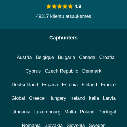
4.9
49317 klientu atsauksmes
Caphunters
Austria
Belgique
Bulgaria
Canada
Croatia
Cyprus
Czech Republic
Denmark
Deutschland
España
Estonia
Finland
France
Global
Greece
Hungary
Ireland
Italia
Latvia
Lithuania
Luxembourg
Malta
Poland
Portugal
Romania
Slovakia
Slovenia
Sweden