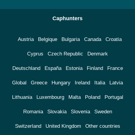
Caphunters
Austria
Belgique
Bulgaria
Canada
Croatia
Cyprus
Czech Republic
Denmark
Deutschland
España
Estonia
Finland
France
Global
Greece
Hungary
Ireland
Italia
Latvia
Lithuania
Luxembourg
Malta
Poland
Portugal
Romania
Slovakia
Slovenia
Sweden
Switzerland
United Kingdom
Other countries