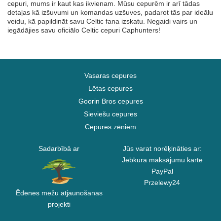
cepuri, mums ir kaut kas ikvienam. Mūsu cepurēm ir arī tādas
detaļas kā izšuvumi un komandas uzšuves, padarot tās par ideālu
veidu, kā papildināt savu Celtic fana izskatu. Negaidi vairs un
iegādājies savu oficiālo Celtic cepuri Caphunters!
Vasaras cepures
Lētas cepures
Goorin Bros cepures
Sieviešu cepures
Cepures zēniem
Sadarbībā ar
Jūs varat norēķināties ar:
Jebkura maksājumu karte
PayPal
Przelewy24
Ēdenes mežu atjaunošanas
projekti