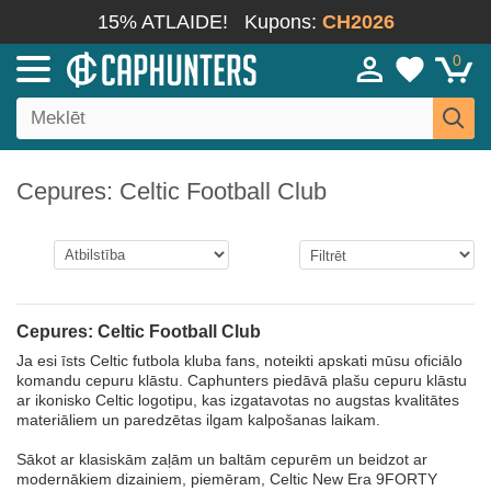
15% ATLAIDE!
Kupons:
CH2026
0
Cepures: Celtic Football Club
Cepures: Celtic Football Club
Ja esi īsts Celtic futbola kluba fans, noteikti apskati mūsu oficiālo
komandu cepuru klāstu. Caphunters piedāvā plašu cepuru klāstu
ar ikonisko Celtic logotipu, kas izgatavotas no augstas kvalitātes
materiāliem un paredzētas ilgam kalpošanas laikam.
Sākot ar klasiskām zaļām un baltām cepurēm un beidzot ar
modernākiem dizainiem, piemēram, Celtic New Era 9FORTY