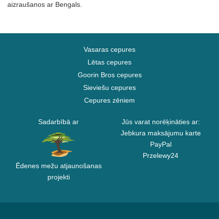
aizraušanos ar Bengals.
Vasaras cepures
Lētas cepures
Goorin Bros cepures
Sieviešu cepures
Cepures zēniem
Sadarbībā ar
Jūs varat norēķināties ar:
Jebkura maksājumu karte
PayPal
Przelewy24
Ēdenes mežu atjaunošanas
projekti