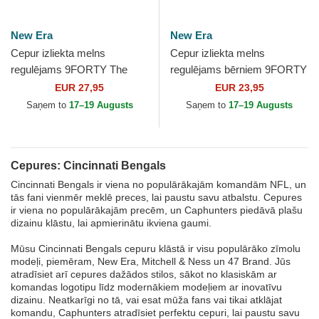
New Era
New Era
Cepur izliekta melns
Cepur izliekta melns
regulējams 9FORTY The
regulējams bērniem 9FORTY
League no Cincinnati Bengals
The League no Cincinnati
EUR 27,95
EUR 23,95
NFL no New Era
Bengals NFL no New Era
Saņem to
17–19 Augusts
Saņem to
17–19 Augusts
Cepures: Cincinnati Bengals
Cincinnati Bengals ir viena no populārākajām komandām NFL, un
tās fani vienmēr meklē preces, lai paustu savu atbalstu. Cepures
ir viena no populārākajām precēm, un Caphunters piedāvā plašu
dizainu klāstu, lai apmierinātu ikviena gaumi.
Mūsu Cincinnati Bengals cepuru klāstā ir visu populārāko zīmolu
modeļi, piemēram, New Era, Mitchell & Ness un 47 Brand. Jūs
atradīsiet arī cepures dažādos stilos, sākot no klasiskām ar
komandas logotipu līdz modernākiem modeļiem ar inovatīvu
dizainu. Neatkarīgi no tā, vai esat mūža fans vai tikai atklājat
komandu, Caphunters atradīsiet perfektu cepuri, lai paustu savu