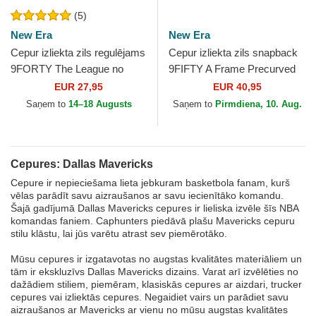
(5)
New Era
New Era
Cepur izliekta zils regulējams
Cepur izliekta zils snapback
9FORTY The League no
9FIFTY A Frame Precurved
Dallas Mavericks NBA no
Hardwood Classics no Dallas
EUR 27,95
EUR 40,95
New Era
Mavericks NBA...
Saņem to
14–18 Augusts
Saņem to
Pirmdiena, 10. Aug.
Cepures: Dallas Mavericks
Cepure ir nepieciešama lieta jebkuram basketbola fanam, kurš
vēlas parādīt savu aizraušanos ar savu iecienītāko komandu.
Šajā gadījumā Dallas Mavericks cepures ir lieliska izvēle šīs NBA
komandas faniem. Caphunters piedāvā plašu Mavericks cepuru
stilu klāstu, lai jūs varētu atrast sev piemērotāko.
Mūsu cepures ir izgatavotas no augstas kvalitātes materiāliem un
tām ir ekskluzīvs Dallas Mavericks dizains. Varat arī izvēlēties no
dažādiem stiliem, piemēram, klasiskās cepures ar aizdari, trucker
cepures vai izliektās cepures. Negaidiet vairs un parādiet savu
aizraušanos ar Mavericks ar vienu no mūsu augstas kvalitātes