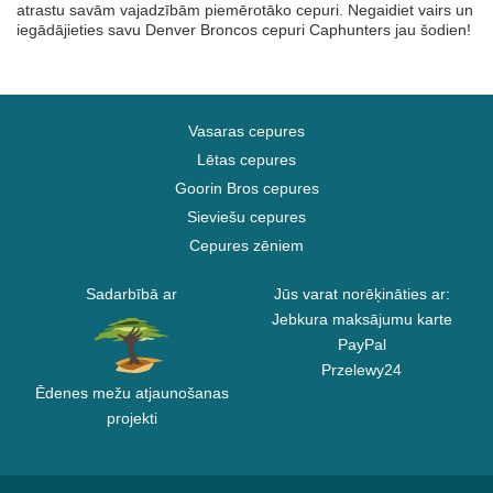
atrastu savām vajadzībām piemērotāko cepuri. Negaidiet vairs un
iegādājieties savu Denver Broncos cepuri Caphunters jau šodien!
Vasaras cepures
Lētas cepures
Goorin Bros cepures
Sieviešu cepures
Cepures zēniem
Sadarbībā ar
Jūs varat norēķināties ar:
Jebkura maksājumu karte
PayPal
Przelewy24
Ēdenes mežu atjaunošanas
projekti