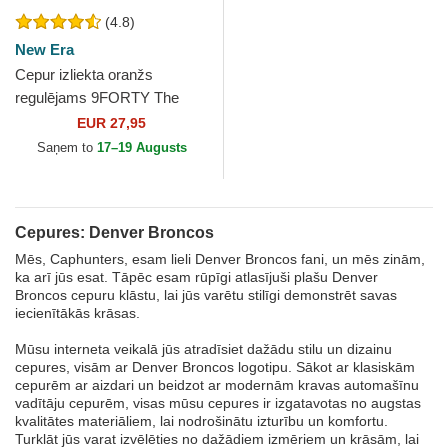
(4.8)
New Era
Cepur izliekta oranžs
regulējams 9FORTY The
League no Denver Broncos
EUR 27,95
NFL no New Era
Saņem to
17–19 Augusts
Cepures: Denver Broncos
Mēs, Caphunters, esam lieli Denver Broncos fani, un mēs zinām,
ka arī jūs esat. Tāpēc esam rūpīgi atlasījuši plašu Denver
Broncos cepuru klāstu, lai jūs varētu stilīgi demonstrēt savas
iecienītākās krāsas.
Mūsu interneta veikalā jūs atradīsiet dažādu stilu un dizainu
cepures, visām ar Denver Broncos logotipu. Sākot ar klasiskām
cepurēm ar aizdari un beidzot ar modernām kravas automašīnu
vadītāju cepurēm, visas mūsu cepures ir izgatavotas no augstas
kvalitātes materiāliem, lai nodrošinātu izturību un komfortu.
Turklāt jūs varat izvēlēties no dažādiem izmēriem un krāsām, lai