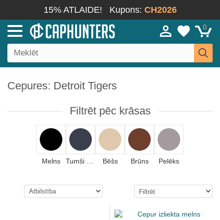
15% ATLAIDE!
Kupons:
CH2026
0
Cepures: Detroit Tigers
Filtrēt pēc krāsas
Melns
Tumši zils
Bēšs
Brūns
Pelēks