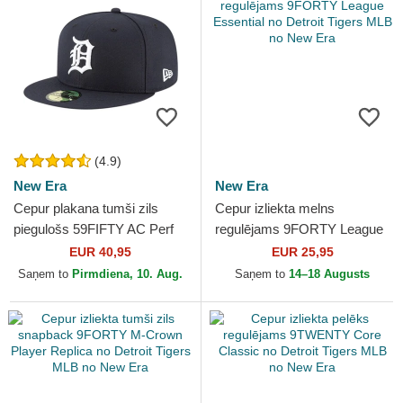
(4.9)
New Era
New Era
Cepur plakana tumši zils
Cepur izliekta melns
piegulošs 59FIFTY AC Perf
regulējams 9FORTY League
no Detroit Tigers MLB no
Essential no Detroit Tigers
EUR 40,95
EUR 25,95
New Era
MLB no New Era
Saņem to
Pirmdiena, 10. Aug.
Saņem to
14–18 Augusts