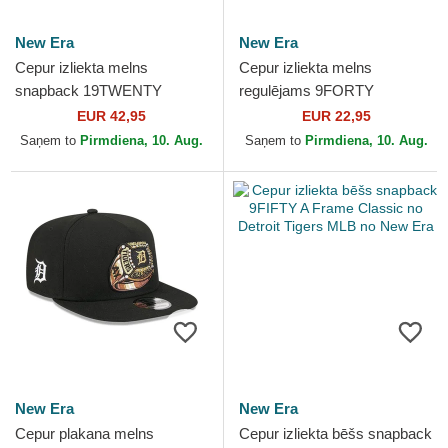
New Era
New Era
Cepur izliekta melns
Cepur izliekta melns
snapback 19TWENTY
regulējams 9FORTY
Cooperstown Cord no Detroit
Flawless Mesh no Detroit
EUR 42,95
EUR 22,95
Tigers MLB no New Era
Tigers MLB no New Era
Saņem to
Pirmdiena, 10. Aug.
Saņem to
Pirmdiena, 10. Aug.
New Era
New Era
Cepur plakana melns
Cepur izliekta bēšs snapback