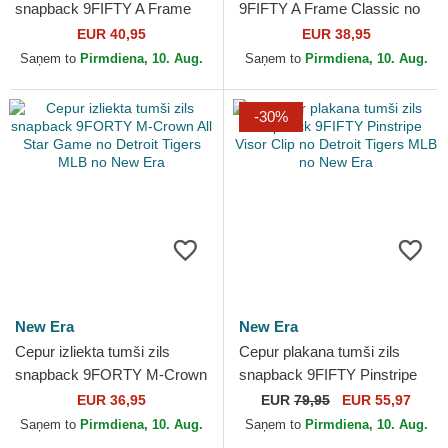
snapback 9FIFTY A Frame
9FIFTY A Frame Classic no
Ring no Detroit Tigers MLB
Detroit Tigers MLB no New
EUR 40,95
EUR 38,95
no New Era
Era
Saņem to
Pirmdiena, 10. Aug.
Saņem to
Pirmdiena, 10. Aug.
-30%
New Era
New Era
Cepur izliekta tumši zils
Cepur plakana tumši zils
snapback 9FORTY M-Crown
snapback 9FIFTY Pinstripe
All Star Game no Detroit
Visor Clip no Detroit Tigers
EUR 36,95
EUR
79,95
EUR 55,97
Tigers MLB no New Era
MLB no New Era
Saņem to
Pirmdiena, 10. Aug.
Saņem to
Pirmdiena, 10. Aug.