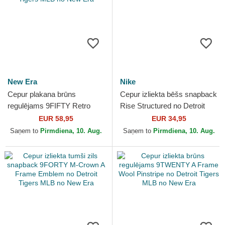
New Era
Nike
Cepur plakana brūns
Cepur izliekta bēšs snapback
regulējams 9FIFTY Retro
Rise Structured no Detroit
Crown Wool Pinstripe no
Tigers MLB no Nike
EUR 58,95
EUR 34,95
Detroit Tigers MLB no New
Saņem to
Pirmdiena, 10. Aug.
Saņem to
Pirmdiena, 10. Aug.
Era