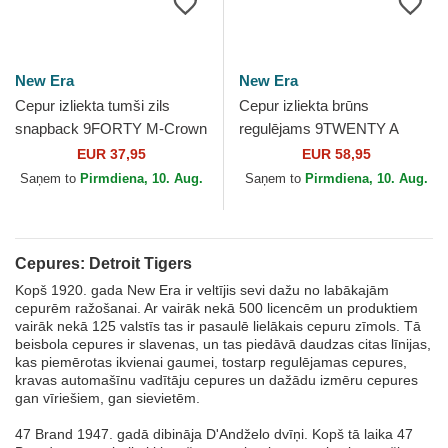
New Era
New Era
Cepur izliekta tumši zils
Cepur izliekta brūns
snapback 9FORTY M-Crown
regulējams 9TWENTY A
A Frame Emblem no Detroit
Frame Wool Pinstripe no
EUR 37,95
EUR 58,95
Tigers MLB no New Era
Detroit Tigers MLB no New
Saņem to
Pirmdiena, 10. Aug.
Saņem to
Pirmdiena, 10. Aug.
Era
Cepures: Detroit Tigers
Kopš 1920. gada New Era ir veltījis sevi dažu no labākajām
cepurēm ražošanai. Ar vairāk nekā 500 licencēm un produktiem
vairāk nekā 125 valstīs tas ir pasaulē lielākais cepuru zīmols. Tā
beisbola cepures ir slavenas, un tas piedāvā daudzas citas līnijas,
kas piemērotas ikvienai gaumei, tostarp regulējamas cepures,
kravas automašīnu vadītāju cepures un dažādu izmēru cepures
gan vīriešiem, gan sievietēm.
47 Brand 1947. gadā dibināja D'Andželo dvīņi. Kopš tā laika 47