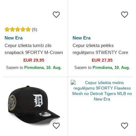
(5)
New Era
New Era
Cepur izliekta tumši zils
Cepur izliekta pelēks
snapback 9FORTY M-Crown
regulējams 9TWENTY Core
Player Replica no Detroit
Classic no Detroit Tigers
EUR 29,95
EUR 27,95
Tigers MLB no New Era
MLB no New Era
Saņem to
Pirmdiena, 10. Aug.
Saņem to
Pirmdiena, 10. Aug.