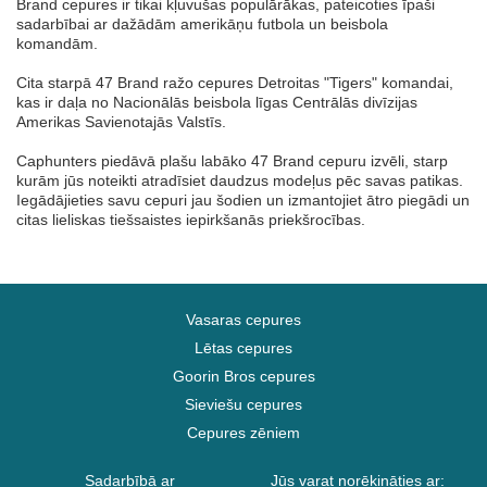
Brand cepures ir tikai kļuvušas populārākas, pateicoties īpaši
sadarbībai ar dažādām amerikāņu futbola un beisbola
komandām.
Cita starpā 47 Brand ražo cepures Detroitas "Tigers" komandai,
kas ir daļa no Nacionālās beisbola līgas Centrālās divīzijas
Amerikas Savienotajās Valstīs.
Caphunters piedāvā plašu labāko 47 Brand cepuru izvēli, starp
kurām jūs noteikti atradīsiet daudzus modeļus pēc savas patikas.
Iegādājieties savu cepuri jau šodien un izmantojiet ātro piegādi un
citas lieliskas tiešsaistes iepirkšanās priekšrocības.
Vasaras cepures
Lētas cepures
Goorin Bros cepures
Sieviešu cepures
Cepures zēniem
Sadarbībā ar
Jūs varat norēķināties ar: