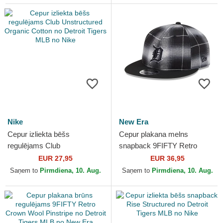
Nike
New Era
Cepur izliekta bēšs
Cepur plakana melns
regulējams Club
snapback 9FIFTY Retro
Unstructured Organic Cotton
Crown Plaid no Detroit Tigers
EUR 27,95
EUR 36,95
no Detroit Tigers MLB no
MLB no New Era
Saņem to
Pirmdiena, 10. Aug.
Saņem to
Pirmdiena, 10. Aug.
Nike