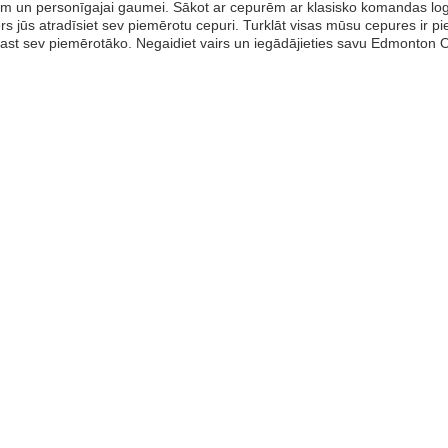
m un personīgajai gaumei. Sākot ar cepurēm ar klasisko komandas log
s jūs atradīsiet sev piemērotu cepuri. Turklāt visas mūsu cepures ir p
rast sev piemērotāko. Negaidiet vairs un iegādājieties savu Edmonton