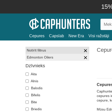
15% 
Cepures
Capslab
New Era
Visi ražotāji
Cepur
Notīrīt filtrus
Edmonton Oilers
Dzīvnieks
Aita
Alnis
Cepures
Balodis
Caphunte
Bifelis
cepures i
cepure, k
Bite
Briedis
Mūsu Edmon