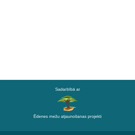
Sadarbībā ar
Ēdenes mežu atjaunošanas projekti