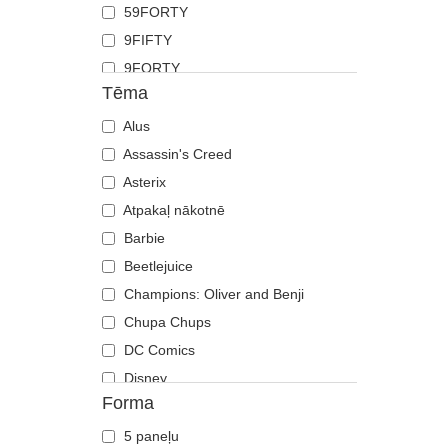
59FORTY
Grifs
9FIFTY
Haizivs
9FORTY
Jāņtārpiņš
Tēma
9FORTY APEX
Jenots
9FORTY M-Crown
Alus
Kaija
9SEVENTY
Assassin's Creed
Kaķis
9TWENTY
Asterix
Kaza
A Frame
Atpakaļ nākotnē
Ķirzaka
Casual Classic
Barbie
Koijots
E Frame
Beetlejuice
Krabis
Open Back
Champions: Oliver and Benji
Krokodils
Runner
Chupa Chups
Labradoras retrīvers
The 90s
DC Comics
Lācis
The Ball
Disney
Lapsa
Forma
The Retro
Dragon Ball
Lauva
The Snap
Es, ļaundaris
Lauva
5 paneļu