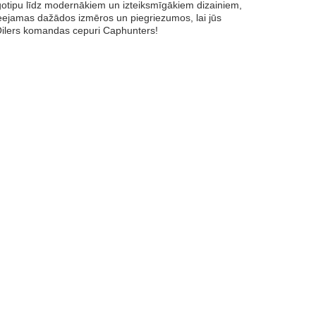
otipu līdz modernākiem un izteiksmīgākiem dizainiem,
ieejamas dažādos izmēros un piegriezumos, lai jūs
 Oilers komandas cepuri Caphunters!