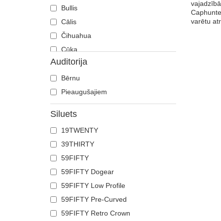
vajadzībā
Bullis
Caphunter
varētu at
Cālis
Čihuahua
Cūka
Auditorija
Čūska
Degunradzis
Bērnu
Delfīns
Pieaugušajiem
Dobermans
Siluets
Ērglis
19TWENTY
Fēnikss
39THIRTY
Flamingo
59FIFTY
Franču buldogs
59FIFTY Dogear
Gailis
59FIFTY Low Profile
Galvaskauss
59FIFTY Pre-Curved
Gepards
59FIFTY Retro Crown
Govs