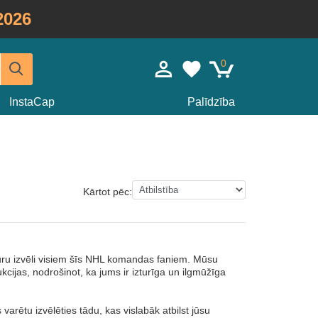
2026
0
InstaCap
Palīdzība
Kārtot pēc:
u izvēli visiem šīs NHL komandas faniem. Mūsu
cijas, nodrošinot, ka jums ir izturīga un ilgmūžīga
varētu izvēlēties tādu, kas vislabāk atbilst jūsu