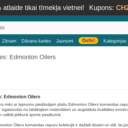
atlaide tikai tīmekļa vietnei!
Kupons:
CH
Outlet
Zēnam
Dāvanu kartes
Jaunumi
Kategorijas
es: Edmonton Oilers
: Edmonton Oilers
rs mēs ar lepnumu piedāvājam plašu Edmonton Oilers komandas cepur
r izgatavotas no labākajiem materiāliem un augstākās kvalitātes konstruk
o valkāt jebkurā sporta pasākumā.
ton Oilers komandas cepuru kolekcijā ir dažādi dizaini un stili, lai jūs 