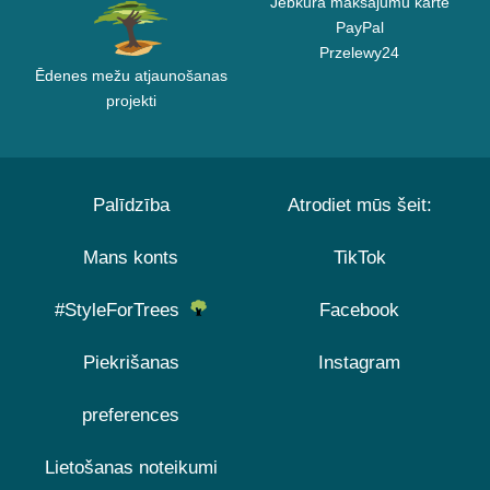
Jebkura maksājumu karte
PayPal
Przelewy24
Ēdenes mežu atjaunošanas
projekti
Palīdzība
Atrodiet mūs šeit:
Mans konts
TikTok
#StyleForTrees
Facebook
Piekrišanas
Instagram
preferences
Lietošanas noteikumi