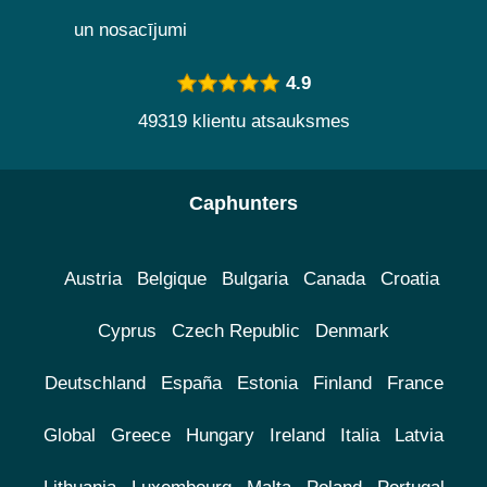
un nosacījumi
4.9
49319 klientu atsauksmes
Caphunters
Austria
Belgique
Bulgaria
Canada
Croatia
Cyprus
Czech Republic
Denmark
Deutschland
España
Estonia
Finland
France
Global
Greece
Hungary
Ireland
Italia
Latvia