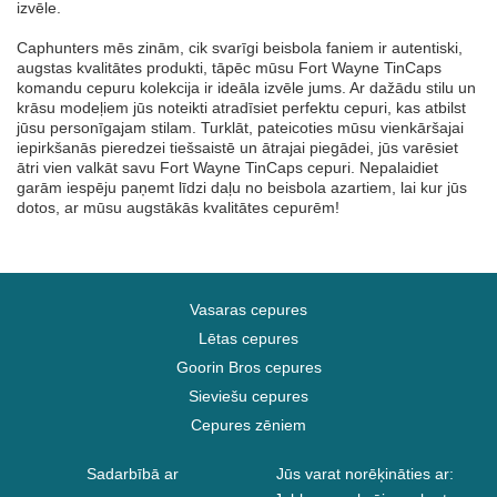
izvēle.
Caphunters mēs zinām, cik svarīgi beisbola faniem ir autentiski,
augstas kvalitātes produkti, tāpēc mūsu Fort Wayne TinCaps
komandu cepuru kolekcija ir ideāla izvēle jums. Ar dažādu stilu un
krāsu modeļiem jūs noteikti atradīsiet perfektu cepuri, kas atbilst
jūsu personīgajam stilam. Turklāt, pateicoties mūsu vienkāršajai
iepirkšanās pieredzei tiešsaistē un ātrajai piegādei, jūs varēsiet
ātri vien valkāt savu Fort Wayne TinCaps cepuri. Nepalaidiet
garām iespēju paņemt līdzi daļu no beisbola azartiem, lai kur jūs
dotos, ar mūsu augstākās kvalitātes cepurēm!
Vasaras cepures
Lētas cepures
Goorin Bros cepures
Sieviešu cepures
Cepures zēniem
Sadarbībā ar
Jūs varat norēķināties ar: