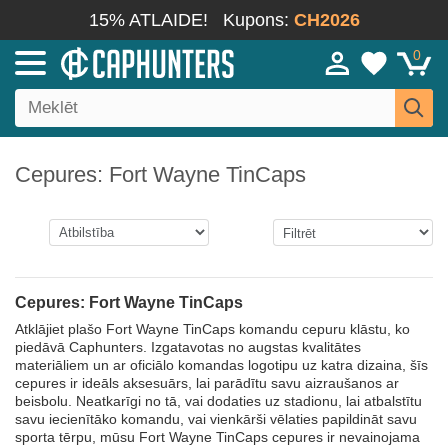
15% ATLAIDE!
Kupons:
CH2026
0
Cepures: Fort Wayne TinCaps
Cepures: Fort Wayne TinCaps
Atklājiet plašo Fort Wayne TinCaps komandu cepuru klāstu, ko
piedāvā Caphunters. Izgatavotas no augstas kvalitātes
materiāliem un ar oficiālo komandas logotipu uz katra dizaina, šīs
cepures ir ideāls aksesuārs, lai parādītu savu aizraušanos ar
beisbolu. Neatkarīgi no tā, vai dodaties uz stadionu, lai atbalstītu
savu iecienītāko komandu, vai vienkārši vēlaties papildināt savu
sporta tērpu, mūsu Fort Wayne TinCaps cepures ir nevainojama