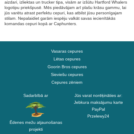
aizdari, izliektas un trucker tipa, visām ar izšūtu Hartford Whalers
logotipu priekšpusē. Mēs piedāvājam arī plašu krāsu gammu, lai
jūs varētu atrast perfektu cepuri, kas atbilst jūsu personīgajam
stilam. Nepalaidiet garām iespēju valkāt savas iecienītākās
komandas cepuri kopā ar Caphunters.
Vasaras cepures
Lētas cepures
Goorin Bros cepures
Sieviešu cepures
Cepures zēniem
Sadarbībā ar
Jūs varat norēķināties ar:
Jebkura maksājumu karte
PayPal
Przelewy24
Ēdenes mežu atjaunošanas
projekti