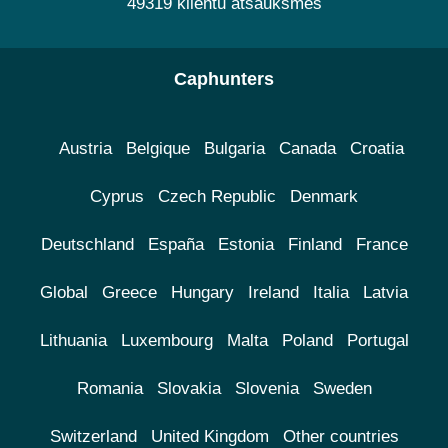
49319 klientu atsauksmes
Caphunters
Austria
Belgique
Bulgaria
Canada
Croatia
Cyprus
Czech Republic
Denmark
Deutschland
España
Estonia
Finland
France
Global
Greece
Hungary
Ireland
Italia
Latvia
Lithuania
Luxembourg
Malta
Poland
Portugal
Romania
Slovakia
Slovenia
Sweden
Switzerland
United Kingdom
Other countries