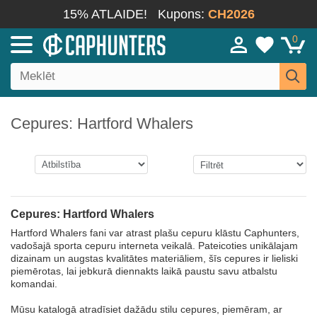
15% ATLAIDE!
Kupons:
CH2026
0
Cepures: Hartford Whalers
Cepures: Hartford Whalers
Hartford Whalers fani var atrast plašu cepuru klāstu Caphunters,
vadošajā sporta cepuru interneta veikalā. Pateicoties unikālajam
dizainam un augstas kvalitātes materiāliem, šīs cepures ir lieliski
piemērotas, lai jebkurā diennakts laikā paustu savu atbalstu
komandai.
Mūsu katalogā atradīsiet dažādu stilu cepures, piemēram, ar