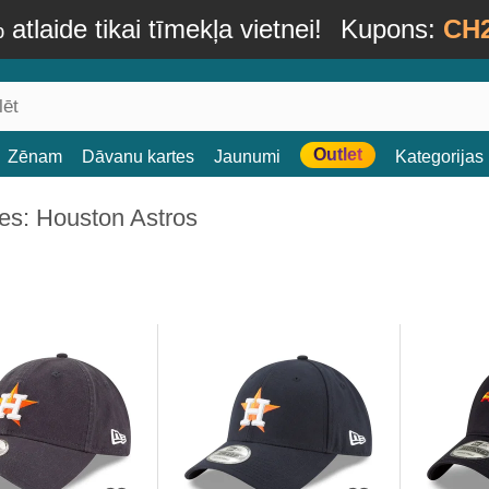
atlaide tikai tīmekļa vietnei!
Kupons:
CH
Outlet
Zēnam
Dāvanu kartes
Jaunumi
Kategorijas
es: Houston Astros