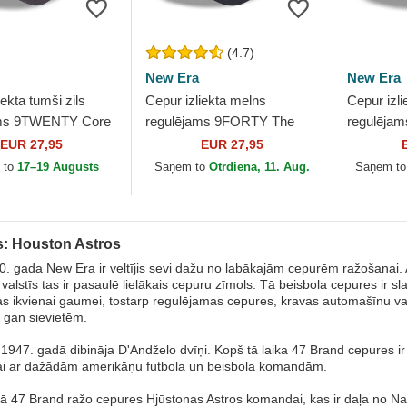
(4.7)
New Era
New Era
iekta tumši zils
Cepur izliekta melns
Cepur izli
ams 9TWENTY Core
regulējams 9FORTY The
regulēja
no Houston Astros
League no Houston Astros
Classic n
EUR 27,95
EUR 27,95
New Era
MLB no New Era
MLB no N
 to
17–19 Augusts
Saņem to
Otrdiena, 11. Aug.
Saņem t
: Houston Astros
. gada New Era ir veltījis sevi dažu no labākajām cepurēm ražošanai.
valstīs tas ir pasaulē lielākais cepuru zīmols. Tā beisbola cepures ir sl
s ikvienai gaumei, tostarp regulējamas cepures, kravas automašīnu v
, gan sievietēm.
1947. gadā dibināja D'Andželo dvīņi. Kopš tā laika 47 Brand cepures ir 
ai ar dažādām amerikāņu futbola un beisbola komandām.
pā 47 Brand ražo cepures Hjūstonas Astros komandai, kas ir daļa no Nac