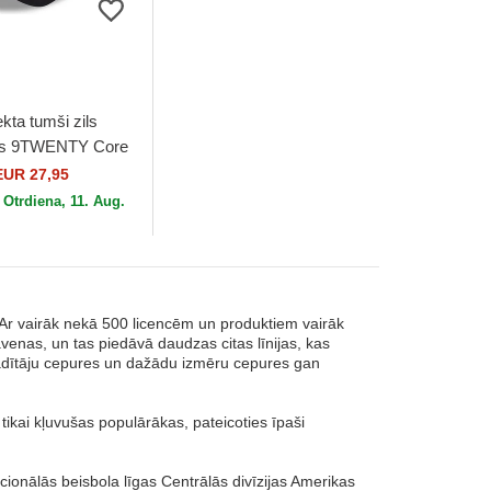
ekta tumši zils
ms 9TWENTY Core
o Houston Astros
EUR 27,95
ew Era
o
Otrdiena, 11. Aug.
 Ar vairāk nekā 500 licencēm un produktiem vairāk
avenas, un tas piedāvā daudzas citas līnijas, kas
adītāju cepures un dažādu izmēru cepures gan
tikai kļuvušas populārākas, pateicoties īpaši
ionālās beisbola līgas Centrālās divīzijas Amerikas