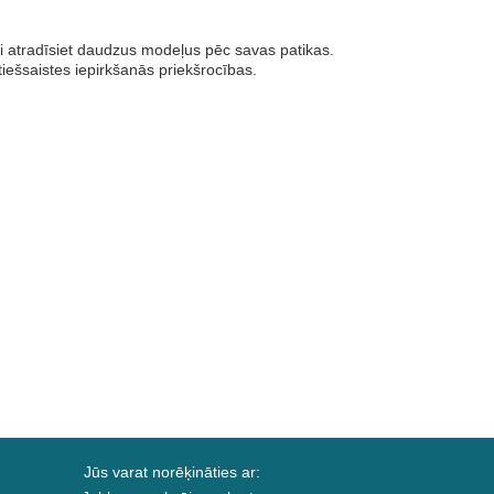
ti atradīsiet daudzus modeļus pēc savas patikas.
 tiešsaistes iepirkšanās priekšrocības.
Jūs varat norēķināties ar: