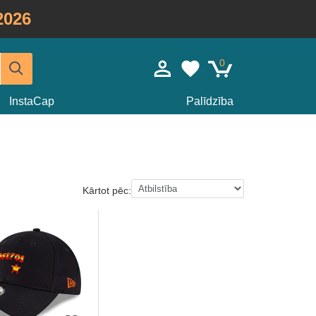
2026
0
InstaCap
Palīdzība
Kārtot pēc: