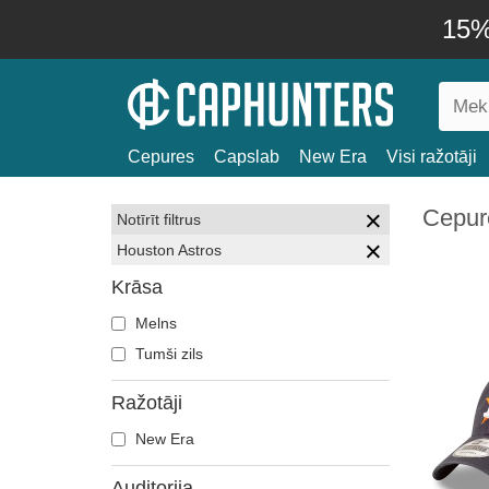
15% 
Cepures
Capslab
New Era
Visi ražotāji
Cepur
Notīrīt filtrus
Houston Astros
Krāsa
Melns
Tumši zils
Ražotāji
New Era
Auditorija