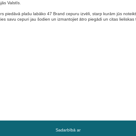
jās Valstīs.
s piedāvā plašu labāko 47 Brand cepuru izvēli, starp kurām jūs noteik
ies savu cepuri jau šodien un izmantojiet ātro piegādi un citas lieliskas
Sadarbībā ar