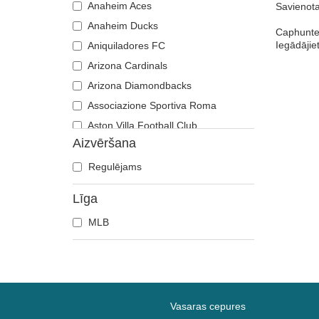
Anaheim Aces
Savienota
Anaheim Ducks
Caphunter
Iegādājiet
Aniquiladores FC
Arizona Cardinals
Arizona Diamondbacks
Associazione Sportiva Roma
Aston Villa Football Club
Aizvēršana
Atlanta Braves
Atlanta Falcons
Regulējams
Boston Bruins
Līga
Boston Celtics
MLB
Boston Red Sox
Brooklyn Nets
Carolina Panthers
Chelsea Football Club
Chicago Bears
Vasaras cepures