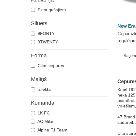
Pieaugušajiem
Siluets
New Era
9FORTY
Cepur izl
regulēj
9TWENTY
Classic 
MLB no 
Forma
Saņem
Citas cepures
Maliņš
Cepures
izliekta
Kopš 1920
nekā 125 
piemērota
Komanda
vīriešiem
1K FC
47 Brand 
AC Milan
sadarbīb
Alpine F1 Team
Cita star