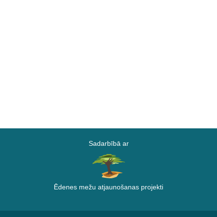
Sadarbībā ar
Ēdenes mežu atjaunošanas projekti