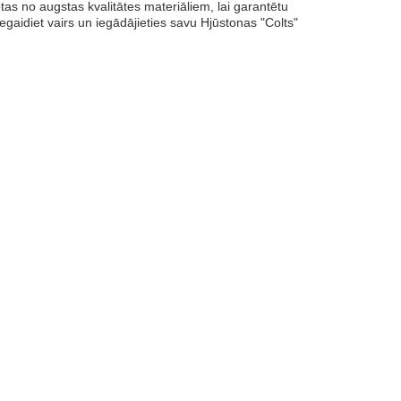
s no augstas kvalitātes materiāliem, lai garantētu
egaidiet vairs un iegādājieties savu Hjūstonas "Colts"