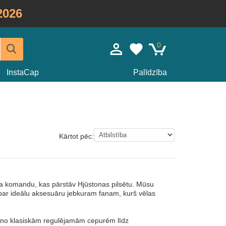
2026
0
InstaCap
Palīdzība
Kārtot pēc:
la komandu, kas pārstāv Hjūstonas pilsētu. Mūsu
s par ideālu aksesuāru jebkuram fanam, kurš vēlas
kot no klasiskām regulējamām cepurēm līdz