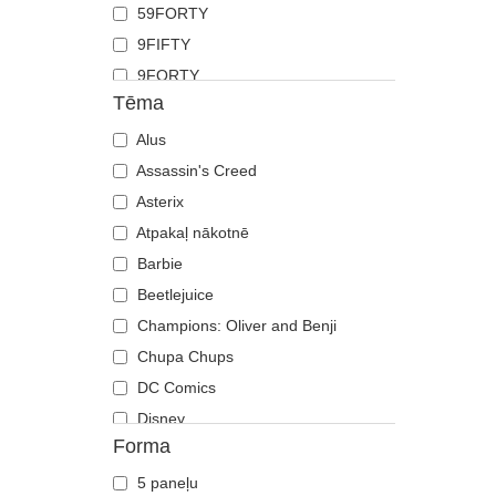
59FORTY
Grifs
9FIFTY
Haizivs
9FORTY
Jāņtārpiņš
Tēma
9FORTY APEX
Jenots
9FORTY M-Crown
Alus
Kaija
9SEVENTY
Assassin's Creed
Kaķis
9TWENTY
Asterix
Kaza
A Frame
Atpakaļ nākotnē
Ķirzaka
Casual Classic
Barbie
Koijots
E Frame
Beetlejuice
Krabis
Open Back
Champions: Oliver and Benji
Krokodils
Runner
Chupa Chups
Labradoras retrīvers
The 90s
DC Comics
Lācis
The Ball
Disney
Lapsa
Forma
The Retro
Dragon Ball
Lauva
The Snap
Es, ļaundaris
Lauva
5 paneļu