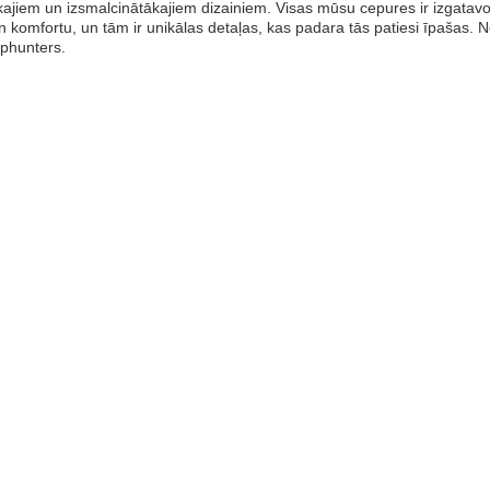
jiem un izsmalcinātākajiem dizainiem. Visas mūsu cepures ir izgatavota
un komfortu, un tām ir unikālas detaļas, kas padara tās patiesi īpašas. N
phunters.