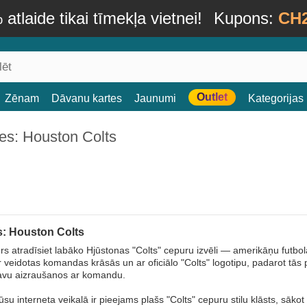
atlaide tikai tīmekļa vietnei!
Kupons:
CH
Outlet
Zēnam
Dāvanu kartes
Jaunumi
Kategorijas
es: Houston Colts
: Houston Colts
s atradīsiet labāko Hjūstonas "Colts" cepuru izvēli — amerikāņu futbo
r veidotas komandas krāsās un ar oficiālo "Colts" logotipu, padarot tā
avu aizraušanos ar komandu.
ūsu interneta veikalā ir pieejams plašs "Colts" cepuru stilu klāsts, sā