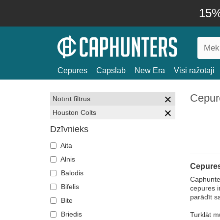
15% 
Cepures
Capslab
New Era
Visi ražotāji
Cepur
Notīrīt filtrus
Houston Colts
Dzīvnieks
Aita
Alnis
Cepures
Balodis
Caphunter
Bifelis
cepures i
parādīt s
Bite
Briedis
Turklāt m