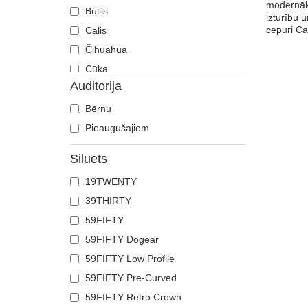
modernāka
Bullis
izturību 
cepuri Ca
Cālis
Čihuahua
Cūka
Auditorija
Čūska
Degunradzis
Bērnu
Delfīns
Pieaugušajiem
Dobermans
Siluets
Ērglis
19TWENTY
Fēnikss
39THIRTY
Flamingo
59FIFTY
Franču buldogs
59FIFTY Dogear
Gailis
59FIFTY Low Profile
Galvaskauss
59FIFTY Pre-Curved
Gepards
59FIFTY Retro Crown
Govs