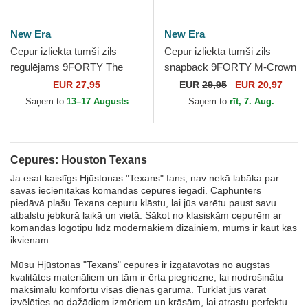
New Era
New Era
Cepur izliekta tumši zils
Cepur izliekta tumši zils
regulējams 9FORTY The
snapback 9FORTY M-Crown
League no Houston Texans
Team no Houston Texans
EUR 27,95
EUR
29,95
EUR 20,97
NFL no New Era
NFL no New Era
Saņem to
13–17 Augusts
Saņem to
rīt, 7. Aug.
Cepures: Houston Texans
Ja esat kaislīgs Hjūstonas "Texans" fans, nav nekā labāka par
savas iecienītākās komandas cepures iegādi. Caphunters
piedāvā plašu Texans cepuru klāstu, lai jūs varētu paust savu
atbalstu jebkurā laikā un vietā. Sākot no klasiskām cepurēm ar
komandas logotipu līdz modernākiem dizainiem, mums ir kaut kas
ikvienam.
Mūsu Hjūstonas "Texans" cepures ir izgatavotas no augstas
kvalitātes materiāliem un tām ir ērta piegriezne, lai nodrošinātu
maksimālu komfortu visas dienas garumā. Turklāt jūs varat
izvēlēties no dažādiem izmēriem un krāsām, lai atrastu perfektu