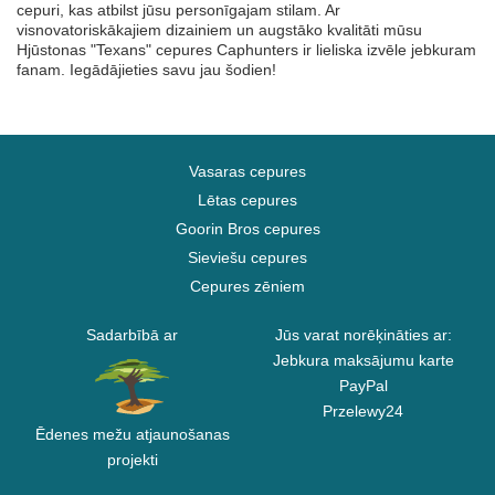
cepuri, kas atbilst jūsu personīgajam stilam. Ar
visnovatoriskākajiem dizainiem un augstāko kvalitāti mūsu
Hjūstonas "Texans" cepures Caphunters ir lieliska izvēle jebkuram
fanam. Iegādājieties savu jau šodien!
Vasaras cepures
Lētas cepures
Goorin Bros cepures
Sieviešu cepures
Cepures zēniem
Sadarbībā ar
Jūs varat norēķināties ar:
Jebkura maksājumu karte
PayPal
Przelewy24
Ēdenes mežu atjaunošanas
projekti