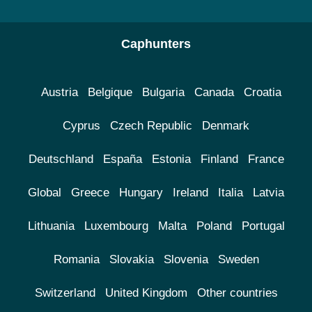
Caphunters
Austria
Belgique
Bulgaria
Canada
Croatia
Cyprus
Czech Republic
Denmark
Deutschland
España
Estonia
Finland
France
Global
Greece
Hungary
Ireland
Italia
Latvia
Lithuania
Luxembourg
Malta
Poland
Portugal
Romania
Slovakia
Slovenia
Sweden
Switzerland
United Kingdom
Other countries