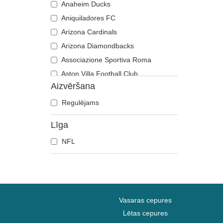
Anaheim Ducks
Aniquiladores FC
Arizona Cardinals
Arizona Diamondbacks
Associazione Sportiva Roma
Aston Villa Football Club
Aizvēršana
Atlanta Braves
Atlanta Falcons
Regulējams
Boston Bruins
Līga
Boston Celtics
NFL
Boston Red Sox
Brooklyn Nets
Carolina Panthers
Chelsea Football Club
Chicago Bears
Vasaras cepures
Chicago Blackhawks
Lētas cepures