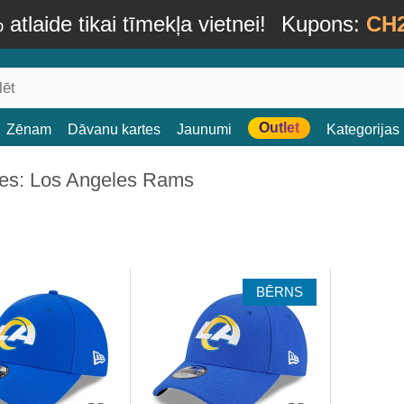
atlaide tikai tīmekļa vietnei!
Kupons:
CH
Outlet
Zēnam
Dāvanu kartes
Jaunumi
Kategorijas
es: Los Angeles Rams
BĒRNS