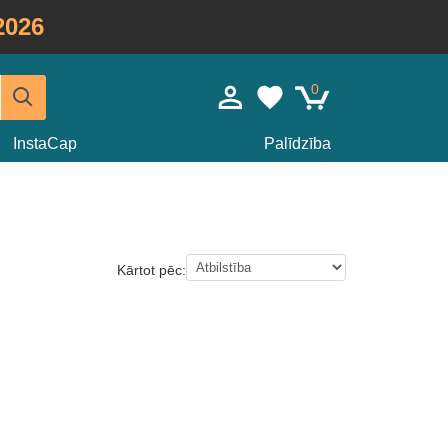
2026
0
InstaCap
Palīdzība
Kārtot pēc: