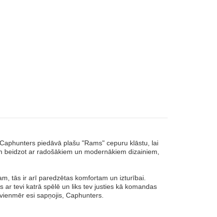
 Caphunters piedāvā plašu "Rams" cepuru klāstu, lai
 un beidzot ar radošākiem un modernākiem dizainiem,
, tās ir arī paredzētas komfortam un izturībai.
s ar tevi katrā spēlē un liks tev justies kā komandas
 vienmēr esi sapņojis, Caphunters.