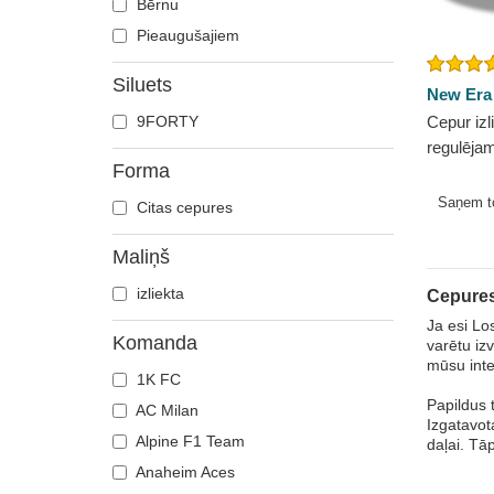
Bērnu
Pieaugušajiem
Siluets
New Era
9FORTY
Cepur izli
regulēj
Forma
League n
Rams NF
Saņem 
Citas cepures
Maliņš
izliekta
Cepures
Ja esi Lo
Komanda
varētu iz
mūsu inte
1K FC
Papildus 
AC Milan
Izgatavot
Alpine F1 Team
daļai. Tā
Anaheim Aces