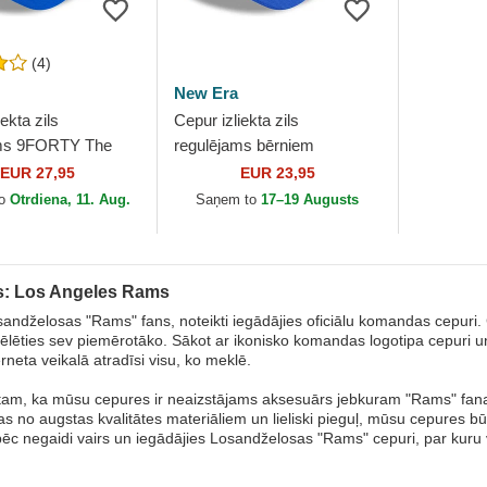
(4)
New Era
ekta zils
Cepur izliekta zils
ams 9FORTY The
regulējams bērniem
o Los Angeles
9FORTY The League no Los
EUR 27,95
EUR 23,95
L no New Era
Angeles Rams NFL no New
to
Otrdiena, 11. Aug.
Saņem to
17–19 Augusts
Era
: Los Angeles Rams
sandželosas "Rams" fans, noteikti iegādājies oficiālu komandas cepuri.
vēlēties sev piemērotāko. Sākot ar ikonisko komandas logotipa cepuri
rneta veikalā atradīsi visu, ko meklē.
tam, ka mūsu cepures ir neaizstājams aksesuārs jebkuram "Rams" fanam
as no augstas kvalitātes materiāliem un lieliski pieguļ, mūsu cepures bū
pēc negaidi vairs un iegādājies Losandželosas "Rams" cepuri, par kuru