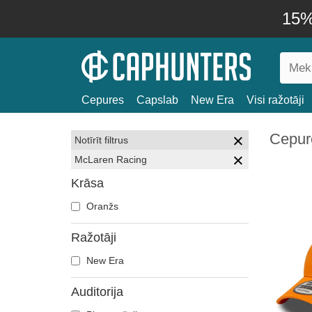
15% 
Cepures
Capslab
New Era
Visi ražotāji
Cepur
Notīrīt filtrus
McLaren Racing
Krāsa
Oranžs
Ražotāji
New Era
Auditorija