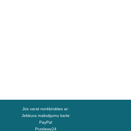
Jūs varat norēķināties ar:
Jebkura maksājumu karte
PayPal
Przelewy24