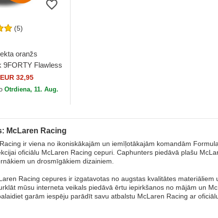
(5)
iekta oranžs
k 9FORTY Flawless
en Racing Formula
EUR 32,95
 Era
to
Otrdiena, 11. Aug.
: McLaren Racing
acing ir viena no ikoniskākajām un iemīļotākajām komandām Formula 1. 
ekcijai oficiālu McLaren Racing cepuri. Caphunters piedāvā plašu McLar
ernākiem un drosmīgākiem dizainiem.
ren Racing cepures ir izgatavotas no augstas kvalitātes materiāliem un
urklāt mūsu interneta veikals piedāvā ērtu iepirkšanos no mājām un 
palaidiet garām iespēju parādīt savu atbalstu McLaren Racing ar oficiāl