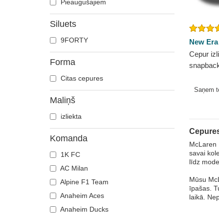
Pieaugušajiem
Siluets
9FORTY
New Era
Cepur izl
Forma
snapbac
no McLar
Citas cepures
1 no New
Saņem 
Maliņš
izliekta
Cepures
Komanda
McLaren R
savai kol
1K FC
līdz mod
AC Milan
Mūsu McLa
Alpine F1 Team
īpašas. T
Anaheim Aces
laikā. Ne
Anaheim Ducks