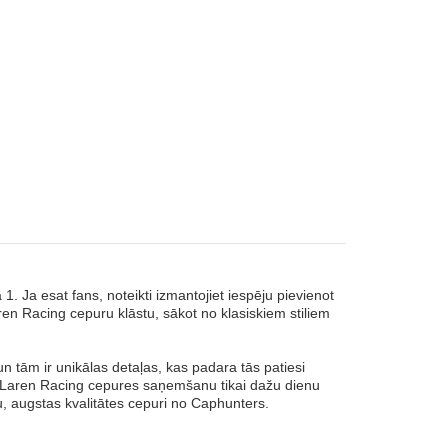
Ja esat fans, noteikti izmantojiet iespēju pievienot
en Racing cepuru klāstu, sākot no klasiskiem stiliem
 tām ir unikālas detaļas, kas padara tās patiesi
McLaren Racing cepures saņemšanu tikai dažu dienu
u, augstas kvalitātes cepuri no Caphunters.