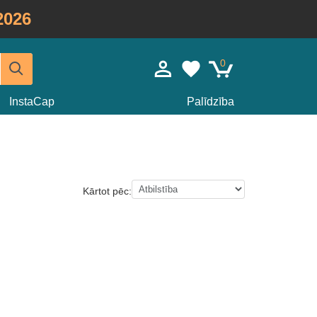
2026
0
InstaCap
Palīdzība
Kārtot pēc: