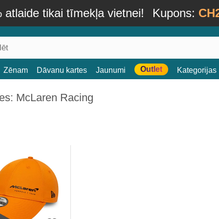
atlaide tikai tīmekļa vietnei!
Kupons:
CH
Outlet
Zēnam
Dāvanu kartes
Jaunumi
Kategorijas
es: McLaren Racing