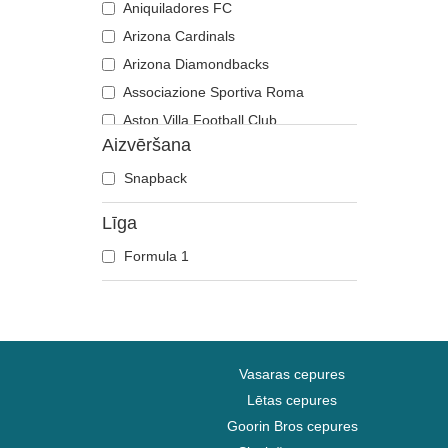
Aniquiladores FC
Arizona Cardinals
Arizona Diamondbacks
Associazione Sportiva Roma
Aston Villa Football Club
Aizvēršana
Atlanta Braves
Atlanta Falcons
Snapback
Boston Bruins
Līga
Boston Celtics
Formula 1
Boston Red Sox
Brooklyn Nets
Carolina Panthers
Chelsea Football Club
Chicago Bears
Vasaras cepures
Chicago Blackhawks
Lētas cepures
Goorin Bros cepures
Chicago Bulls