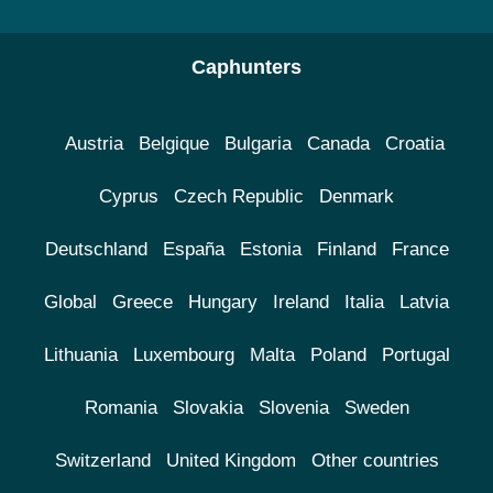
Caphunters
Austria
Belgique
Bulgaria
Canada
Croatia
Cyprus
Czech Republic
Denmark
Deutschland
España
Estonia
Finland
France
Global
Greece
Hungary
Ireland
Italia
Latvia
Lithuania
Luxembourg
Malta
Poland
Portugal
Romania
Slovakia
Slovenia
Sweden
Switzerland
United Kingdom
Other countries