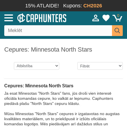
15% ATLAIDE!
Kupons:
CH2026
0
Cepures: Minnesota North Stars
Cepures: Minnesota North Stars
Ja esat Minesotas "North Stars" fans, jūs droši vien interesē
oficiāla komandas cepure, ko valkāt ar lepnumu. Caphunters
piedāvā plašu "North Stars" cepuru klāstu.
Mūsu Minesotas "North Stars" cepures ir izgatavotas no augstas
kvalitātes materiāliem, un to priekšpusē ir izšūts oficiālais
komandas logotips. Mēs piedāvājam arī dažādus stilus un