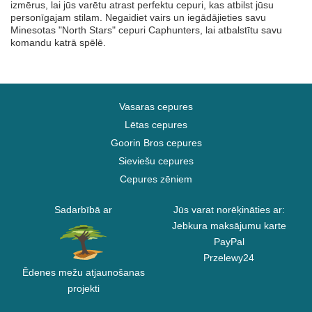
izmērus, lai jūs varētu atrast perfektu cepuri, kas atbilst jūsu
personīgajam stilam. Negaidiet vairs un iegādājieties savu
Minesotas "North Stars" cepuri Caphunters, lai atbalstītu savu
komandu katrā spēlē.
Vasaras cepures
Lētas cepures
Goorin Bros cepures
Sieviešu cepures
Cepures zēniem
Sadarbībā ar
Jūs varat norēķināties ar:
Jebkura maksājumu karte
PayPal
Przelewy24
Ēdenes mežu atjaunošanas
projekti