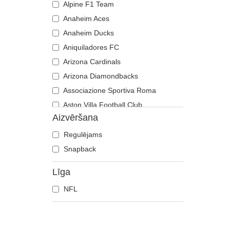
Alpine F1 Team
Anaheim Aces
Anaheim Ducks
Aniquiladores FC
Arizona Cardinals
Arizona Diamondbacks
Associazione Sportiva Roma
Aston Villa Football Club
Aizvēršana
Atlanta Braves
Atlanta Falcons
Regulējams
Atlanta Hawks
Snapback
Boston Bruins
Līga
Boston Celtics
NFL
Boston Red Sox
Brooklyn Nets
Carolina Panthers