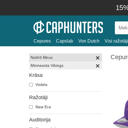
15% 
Cepures
Capslab
Von Dutch
Visi ražotāj
Cepur
Notīrīt filtrus
Minnesota Vikings
Krāsa
Violets
Ražotāji
New Era
Auditorija