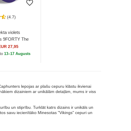
(4.7)
ekta violets
ms 9FORTY The
 Minnesota
EUR 27,95
FL no New Era
to
13–17 Augusts
 Caphunters lepojas ar plašu cepuru klāstu ikvienai
ākiem dizainiem ar unikālām detaļām, mums ir viss
rību un stiprību. Turklāt katrs dizains ir unikāls un
dātos savu iecienītāko Minesotas "Vikings" cepuri un