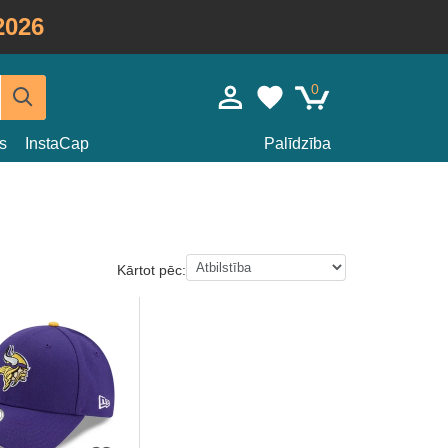
2026
0
s
InstaCap
Palīdzība
Kārtot pēc: