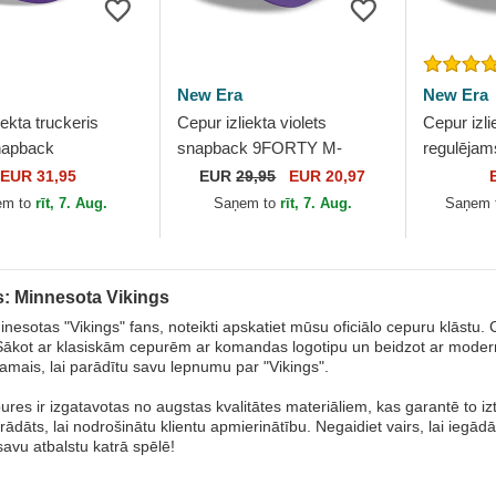
New Era
New Era
iekta truckeris
Cepur izliekta violets
Cepur izli
snapback
snapback 9FORTY M-
regulēja
Y Stretch Snap
Crown Team no Minnesota
League no
EUR 31,95
EUR
29,95
EUR 20,97
n no Minnesota
Vikings NFL no New Era
Vikings N
em to
rīt, 7. Aug.
Saņem to
rīt, 7. Aug.
Saņem 
: Minnesota Vikings
inesotas "Vikings" fans, noteikti apskatiet mūsu oficiālo cepuru klāstu.
ākot ar klasiskām cepurēm ar komandas logotipu un beidzot ar modern
amais, lai parādītu savu lepnumu par "Vikings".
res ir izgatavotas no augstas kvalitātes materiāliem, kas garantē to iztu
strādāts, lai nodrošinātu klientu apmierinātību. Negaidiet vairs, lai iegā
savu atbalstu katrā spēlē!