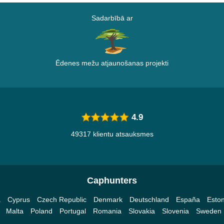
Sadarbībā ar
Ēdenes mežu atjaunošanas projekti
4.9
49317 klientu atsauksmes
Caphunters
a
Cyprus
Czech Republic
Denmark
Deutschland
España
Eston
Malta
Poland
Portugal
Romania
Slovakia
Slovenia
Sweden