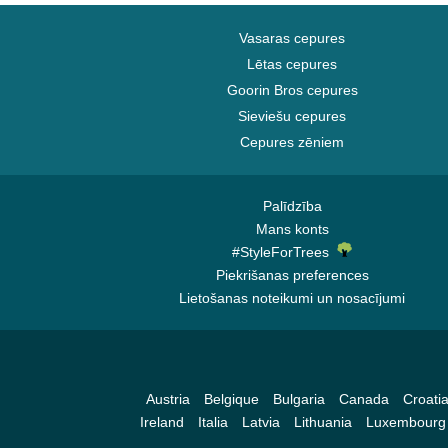
Charlotte Hornets
Chelsea Football Club
Vasaras cepures
Chicago Bears
Lētas cepures
Goorin Bros cepures
Chicago Blackhawks
Sieviešu cepures
Chicago Bulls
Cepures zēniem
Chicago Cubs
Chicago White Sox
Cincinnati Bengals
Palīdzība
Mans konts
Cincinnati Reds
#StyleForTrees
Cleveland Browns
Piekrišanas preferences
Cleveland Cavaliers
Lietošanas noteikumi un nosacījumi
Cleveland Cubs
Dallas Cowboys
Dallas Mavericks
Austria
Belgique
Bulgaria
Canada
Croati
Denver Broncos
Ireland
Italia
Latvia
Lithuania
Luxembourg
Denver Nuggets