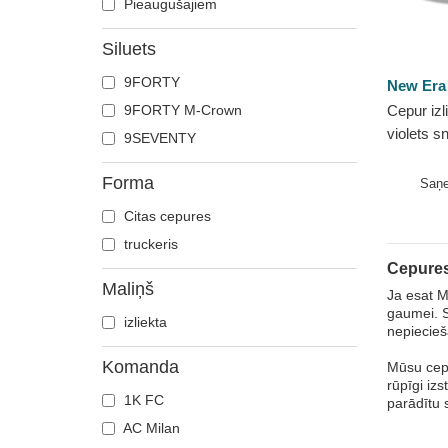
Pieaugušajiem
Siluets
9FORTY
New Era
9FORTY M-Crown
Cepur izl
violets 
9SEVENTY
9SEVENT
Evergree
Forma
Saņ
Vikings...
Citas cepures
truckeris
Cepures
Maliņš
Ja esat M
gaumei. S
izliekta
nepiecieš
Komanda
Mūsu cepu
rūpīgi iz
1K FC
parādītu 
AC Milan