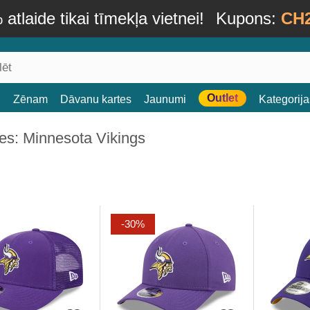
atlaide tikai tīmekļa vietnei!
Kupons:
CH
Outlet
i
Zēnam
Dāvanu kartes
Jaunumi
Kategorija
es: Minnesota Vikings
-30%