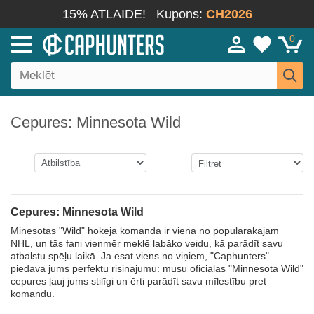
15% ATLAIDE!
Kupons:
CH2026
0
Cepures: Minnesota Wild
Cepures: Minnesota Wild
Minesotas "Wild" hokeja komanda ir viena no populārākajām
NHL, un tās fani vienmēr meklē labāko veidu, kā parādīt savu
atbalstu spēļu laikā. Ja esat viens no viņiem, "Caphunters"
piedāvā jums perfektu risinājumu: mūsu oficiālās "Minnesota Wild"
cepures ļauj jums stilīgi un ērti parādīt savu mīlestību pret
komandu.