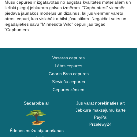
Mūsu cepures ir izgatavotas no augstas kvalitātes materiāliem un
lieliski pieguļ jebkuram galvas izmēram. "Caphunters" vienmēr
piedāvā jaunākos modeļus un dizainus, lai jūs vienmēr varētu
atrast cepuri, kas vislabāk atbilst jūsu stilam. Negaidiet vairs un
iegādājieties savu "Minnesota Wild" cepuri jau tagad
"Caphunters".
Vasaras cepures
Lētas cepures
Goorin Bros cepures
Sieviešu cepures
Cepures zēniem
Sadarbībā ar
Jūs varat norēķināties ar:
Jebkura maksājumu karte
PayPal
Przelewy24
Ēdenes mežu atjaunošanas