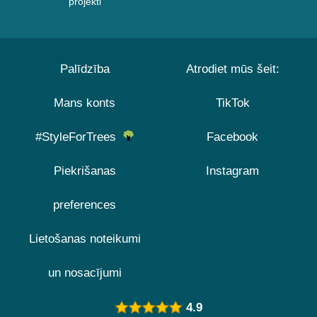
projekti
Palīdzība
Atrodiet mūs šeit:
Mans konts
TikTok
#StyleForTrees
Facebook
Piekrišanas
Instagram
preferences
Lietošanas noteikumi
un nosacījumi
4.9