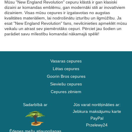
Mūsu "New England Revolution" cepuru klāstā ir gan klasiski
dizaini ar komandas emblēmu, gan modernāki stili ar inovatīviem
dizainiem. Visas mūsu cepures ir izgatavotas no augstas
kvalitātes materiāliem, lai nodrošinātu izturību un ilgmūžību. Ja
esat "New England Revolution" fans, nevilcinieties apmeklēt mūsu
veikalu un atrast sev piemērotāko cepuri. Pērciet jau šodien un
parādiet savu mīlestību komandai nākamajā spēlē!
Vasaras cepures
Lētas cepures
Goorin Bros cepures
Sieviešu cepures
Cepures zēniem
Sadarbībā ar
Jūs varat norēķināties ar:
Jebkura maksājumu karte
PayPal
Przelewy24
Ēdenes mežu atjaunošanas