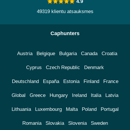
4.9
49319 klientu atsauksmes
Caphunters
Austria
Belgique
Bulgaria
Canada
Croatia
Cyprus
Czech Republic
Denmark
Deutschland
España
Estonia
Finland
France
Global
Greece
Hungary
Ireland
Italia
Latvia
Lithuania
Luxembourg
Malta
Poland
Portugal
Romania
Slovakia
Slovenia
Sweden