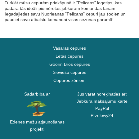
Turklāt mūsu cepurēm priekšpusē ir "Pelicans" logotips, kas
padara tās ideāli piemērotas jebkuram komandas fanam.
Iegādājieties savu Ņūorleānas "Pelicans" cepuri jau šodien un
paudiet savu atbalstu komandai visas sezonas garumā!
Vasaras cepures
Lētas cepures
Goorin Bros cepures
Sieviešu cepures
Cepures zēniem
Sadarbībā ar
Jūs varat norēķināties ar:
Jebkura maksājumu karte
PayPal
Przelewy24
Ēdenes mežu atjaunošanas
projekti