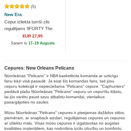
(5)
New Era
Cepur izliekta tumši zils
regulējams 9FORTY The
League no New Orleans
EUR 27,95
Pelicans NBA no New Era
Saņem to
17–19 Augusts
Cepures: New Orleans Pelicans
Ņūorleānas "Pelicans" ir NBA basketbola komanda ar uzticīgu
fanu bāzi visā pasaulē. Ja esat šīs komandas fans, tad jūsu
cepuru kolekcijā ir nepieciešama "Pelicans" cepure. "Caphunters"
piedāvā plašu Ņūorleānas "Pelicans" cepuru un cepurīšu klāstu,
lai jūs varētu paust savu atbalstu komandai, vienlaikus
pasargājoties no saules.
Mūsu Ņūorleānas "Pelicans" cepures ir pieejamas dažādos stilos,
piemēram, ar snapback aizdari, regulējamas cepures un cepures
ar izliektu malu. Visas mūsu cepures ir izgatavotas no augstas
kvalitātes materiāliem, kas nodrošina izcilu izturību un komfortu.