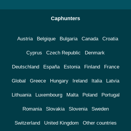
Caphunters
Austria
Belgique
Bulgaria
Canada
Croatia
Cyprus
Czech Republic
Denmark
Deutschland
España
Estonia
Finland
France
Global
Greece
Hungary
Ireland
Italia
Latvia
Lithuania
Luxembourg
Malta
Poland
Portugal
Romania
Slovakia
Slovenia
Sweden
Switzerland
United Kingdom
Other countries