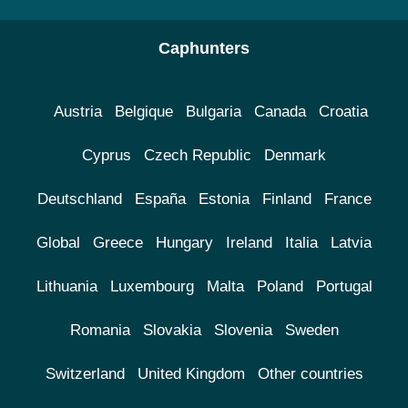
Caphunters
Austria
Belgique
Bulgaria
Canada
Croatia
Cyprus
Czech Republic
Denmark
Deutschland
España
Estonia
Finland
France
Global
Greece
Hungary
Ireland
Italia
Latvia
Lithuania
Luxembourg
Malta
Poland
Portugal
Romania
Slovakia
Slovenia
Sweden
Switzerland
United Kingdom
Other countries