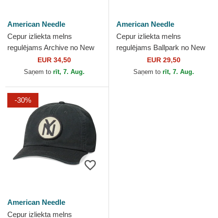
American Needle
American Needle
Cepur izliekta melns
Cepur izliekta melns
regulējams Archive no New
regulējams Ballpark no New
York Black Yankees MLB no
York Black Yankees MLB no
EUR 34,50
EUR 29,50
American Needle
American Needle
Saņem to
rīt, 7. Aug.
Saņem to
rīt, 7. Aug.
-30%
American Needle
Cepur izliekta melns