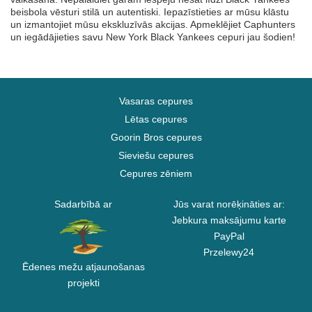
beisbola vēsturi stilā un autentiski. Iepazīstieties ar mūsu klāstu
un izmantojiet mūsu ekskluzīvās akcijas. Apmeklējiet Caphunters
un iegādājieties savu New York Black Yankees cepuri jau šodien!
Vasaras cepures
Lētas cepures
Goorin Bros cepures
Sieviešu cepures
Cepures zēniem
Sadarbībā ar
Jūs varat norēķināties ar:
Jebkura maksājumu karte
PayPal
Przelewy24
Ēdenes mežu atjaunošanas
projekti