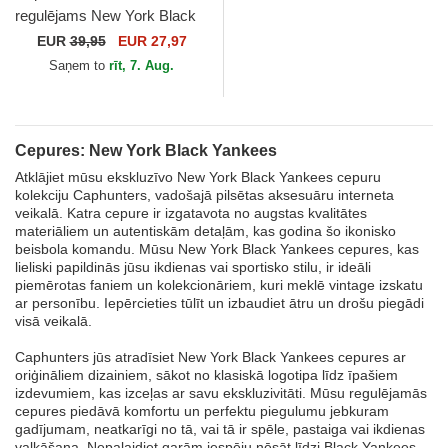
regulējams New York Black
Yankees Hepcat no New
EUR
39,95
EUR 27,97
York Black Yankees MLB
Saņem to
rīt, 7. Aug.
no...
Cepures: New York Black Yankees
Atklājiet mūsu ekskluzīvo New York Black Yankees cepuru
kolekciju Caphunters, vadošajā pilsētas aksesuāru interneta
veikalā. Katra cepure ir izgatavota no augstas kvalitātes
materiāliem un autentiskām detaļām, kas godina šo ikonisko
beisbola komandu. Mūsu New York Black Yankees cepures, kas
lieliski papildinās jūsu ikdienas vai sportisko stilu, ir ideāli
piemērotas faniem un kolekcionāriem, kuri meklē vintage izskatu
ar personību. Iepērcieties tūlīt un izbaudiet ātru un drošu piegādi
visā veikalā.
Caphunters jūs atradīsiet New York Black Yankees cepures ar
oriģināliem dizainiem, sākot no klasiskā logotipa līdz īpašiem
izdevumiem, kas izceļas ar savu ekskluzivitāti. Mūsu regulējamās
cepures piedāvā komfortu un perfektu piegulumu jebkuram
gadījumam, neatkarīgi no tā, vai tā ir spēle, pastaiga vai ikdienas
valkāšana. Nepalaidiet garām iespēju nēsāt līdzi Black Yankees