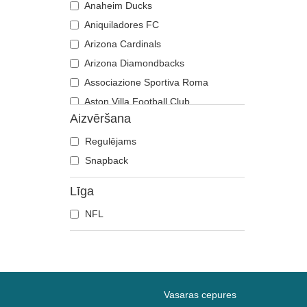
Anaheim Ducks
Aniquiladores FC
Arizona Cardinals
Arizona Diamondbacks
Associazione Sportiva Roma
Aston Villa Football Club
Aizvēršana
Atlanta Braves
Atlanta Falcons
Regulējams
Boston Bruins
Snapback
Boston Celtics
Līga
Boston Red Sox
NFL
Brooklyn Nets
Carolina Panthers
Chelsea Football Club
Chicago Bears
Chicago Blackhawks
Vasaras cepures