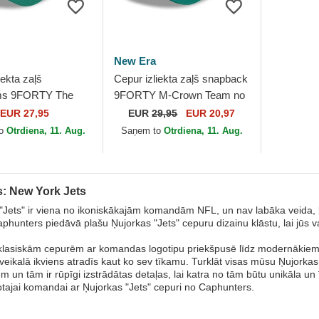
New Era
iekta zaļš
Cepur izliekta zaļš snapback
ams 9FORTY The
9FORTY M-Crown Team no
o New York Jets
New York Jets NFL no New
EUR 27,95
EUR
29,95
EUR 20,97
New Era
Era
to
Otrdiena, 11. Aug.
Saņem to
Otrdiena, 11. Aug.
: New York Jets
"Jets" ir viena no ikoniskākajām komandām NFL, un nav labāka veida, k
aphunters piedāvā plašu Ņujorkas "Jets" cepuru dizainu klāstu, lai jūs 
 klasiskām cepurēm ar komandas logotipu priekšpusē līdz modernāki
 veikalā ikviens atradīs kaut ko sev tīkamu. Turklāt visas mūsu Ņujorkas
em un tām ir rūpīgi izstrādātas detaļas, lai katra no tām būtu unikāla u
otajai komandai ar Ņujorkas "Jets" cepuri no Caphunters.