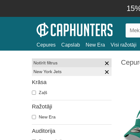
15% 
Cepures
Capslab
New Era
Visi ražotāji
Cepur
Notīrīt filtrus
New York Jets
Krāsa
Zaļš
Ražotāji
New Era
Auditorija