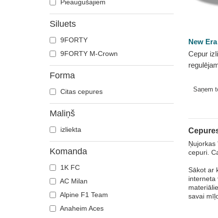
Pieaugušajiem
Siluets
9FORTY
New Era
9FORTY M-Crown
Cepur izl
regulēj
Forma
League n
NFL no 
Saņem 
Citas cepures
Maliņš
izliekta
Cepures
Ņujorkas 
Komanda
cepuri. C
1K FC
Sākot ar
interneta
AC Milan
materiāli
Alpine F1 Team
savai mīļ
Anaheim Aces