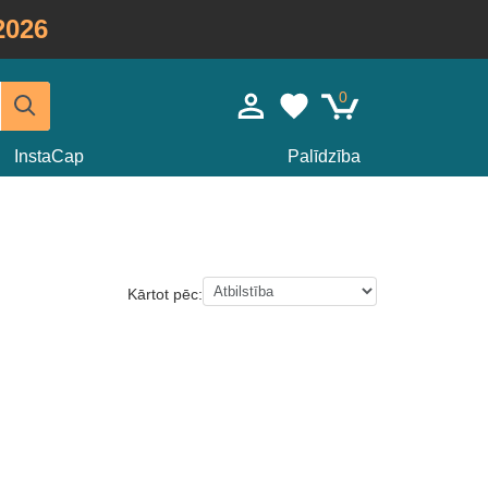
2026
0
InstaCap
Palīdzība
Kārtot pēc: