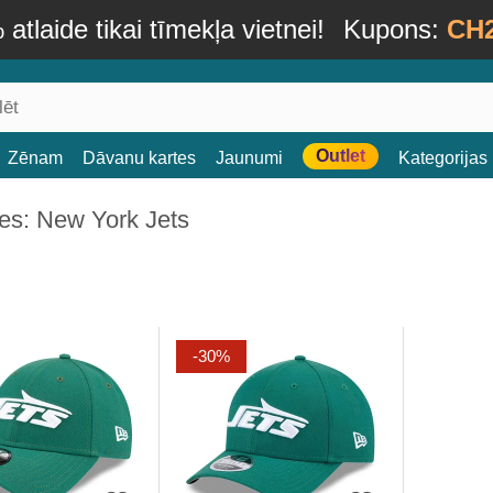
atlaide tikai tīmekļa vietnei!
Kupons:
CH
Outlet
Zēnam
Dāvanu kartes
Jaunumi
Kategorijas
es: New York Jets
-30%