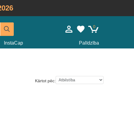
2026
0
InstaCap
Palīdzība
Kārtot pēc: