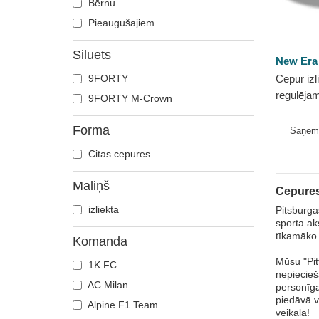
Bērnu
Pieaugušajiem
Siluets
New Era
9FORTY
Cepur izl
regulēja
9FORTY M-Crown
9FORTY 
Pittsburg
Forma
Saņem
New Era
Citas cepures
Maliņš
Cepures
izliekta
Pitsburga
sporta ak
tīkamāko 
Komanda
Mūsu "Pit
1K FC
nepiecieša
AC Milan
personīga
piedāvā v
Alpine F1 Team
veikalā!