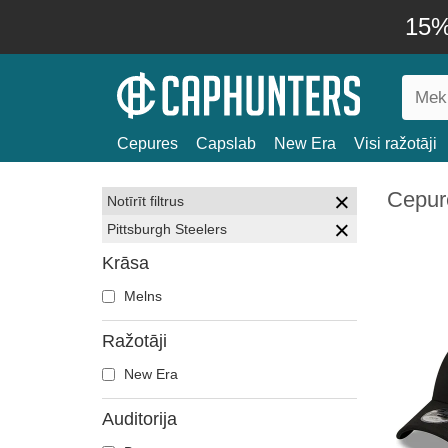
15% 
Cepures
Capslab
New Era
Visi ražotāji
Cepure
Notīrīt filtrus
Pittsburgh Steelers
Krāsa
Melns
Ražotāji
New Era
Auditorija