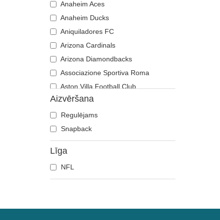
Anaheim Aces
Anaheim Ducks
Aniquiladores FC
Arizona Cardinals
Arizona Diamondbacks
Associazione Sportiva Roma
Aston Villa Football Club
Aizvēršana
Atlanta Braves
Atlanta Falcons
Regulējams
Atlanta Hawks
Snapback
Boston Bruins
Līga
Boston Celtics
NFL
Boston Red Sox
Brooklyn Nets
Carolina Panthers
Charlotte Hornets