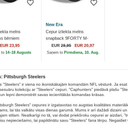
New Era
iekta melns
Cepur izliekta melns
ms bērniem
snapback 9FORTY M-
The League no
Crown Team no Pittsburgh
EUR 23,95
EUR
29,95
EUR 20,97
h Steelers NFL no
Steelers NFL no New Era
 to
14–18 Augusts
Saņem to
Pirmdiena, 10. Aug.
: Pittsburgh Steelers
s "Steelers" ir viena no ikoniskākajām komandām NFL vēsturē. Ja esat īs
sesuāru kolekciju ar "Steelers" cepuri. "Caphunters" piedāvā plašu "Steel
un lepni demonstrēt savas iecienītākās komandas krāsas.
tsburgh Steelers" cepures ir izgatavotas no augstas kvalitātes materiāli
ms, lai tās valkātu visas dienas garumā. Mums ir arī dažādi dizaini un stil
jam stilam. Neatkarīgi no tā, vai dodat priekšroku cepurei ar aizdari, "t
isu nepieciešamo, lai papildinātu savu "Steelers" fana tērpu. Negaidiet 