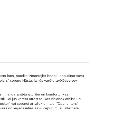
ts fans, noteikti izmantojiet iespēju papildināt savu
ers" cepuru klāstu, lai jūs varētu izvēlēties sev
em, lai garantētu izturību un komfortu, kas
i, lai jūs varētu atrast to, kas vislabāk atbilst jūsu
rucker" vai cepurei ar izliektu malu, "Caphunters"
vairs un iegādājieties savu cepuri mūsu interneta