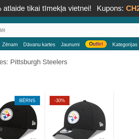
atlaide tikai tīmekļa vietnei!
Kupons:
CH
Outlet
Zēnam
Dāvanu kartes
Jaunumi
Kategorijas
s: Pittsburgh Steelers
BĒRNS
-30%