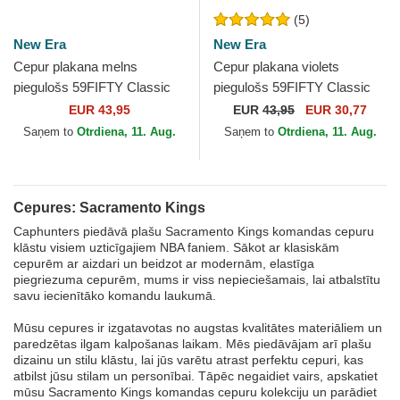
(5)
New Era
New Era
Cepur plakana melns
Cepur plakana violets
piegulošs 59FIFTY Classic
piegulošs 59FIFTY Classic
no Sacramento Kings NBA
no Sacramento Kings NBA
EUR 43,95
EUR
43,95
EUR 30,77
no New Era
no New Era
Saņem to
Otrdiena, 11. Aug.
Saņem to
Otrdiena, 11. Aug.
Cepures: Sacramento Kings
Caphunters piedāvā plašu Sacramento Kings komandas cepuru
klāstu visiem uzticīgajiem NBA faniem. Sākot ar klasiskām
cepurēm ar aizdari un beidzot ar modernām, elastīga
piegriezuma cepurēm, mums ir viss nepieciešamais, lai atbalstītu
savu iecienītāko komandu laukumā.
Mūsu cepures ir izgatavotas no augstas kvalitātes materiāliem un
paredzētas ilgam kalpošanas laikam. Mēs piedāvājam arī plašu
dizainu un stilu klāstu, lai jūs varētu atrast perfektu cepuri, kas
atbilst jūsu stilam un personībai. Tāpēc negaidiet vairs, apskatiet
mūsu Sacramento Kings komandas cepuru kolekciju un parādiet