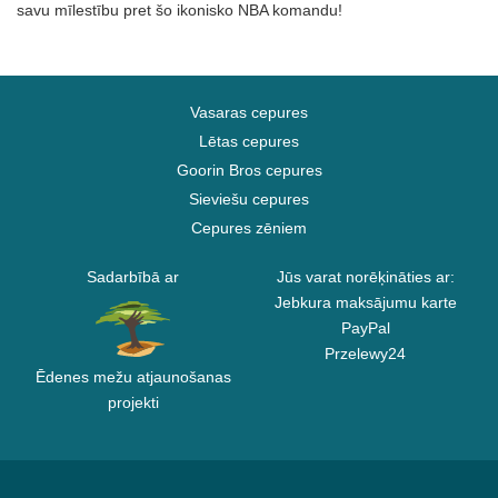
savu mīlestību pret šo ikonisko NBA komandu!
Vasaras cepures
Lētas cepures
Goorin Bros cepures
Sieviešu cepures
Cepures zēniem
Sadarbībā ar
Jūs varat norēķināties ar:
Jebkura maksājumu karte
PayPal
Przelewy24
Ēdenes mežu atjaunošanas
projekti