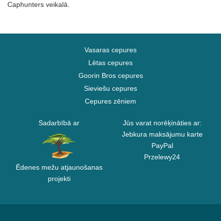
Caphunters veikalā.
Vasaras cepures
Lētas cepures
Goorin Bros cepures
Sieviešu cepures
Cepures zēniem
Sadarbībā ar
Jūs varat norēķināties ar:
Jebkura maksājumu karte
PayPal
Przelewy24
Ēdenes mežu atjaunošanas
projekti