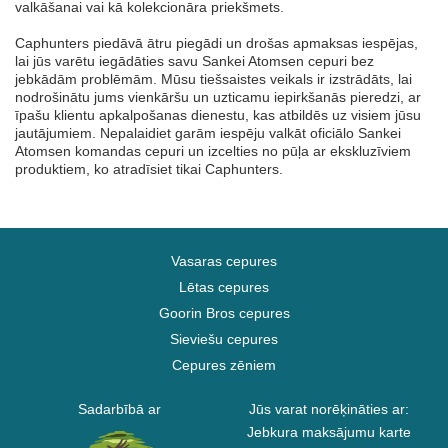
valkāšanai vai kā kolekcionāra priekšmets.
Caphunters piedāvā ātru piegādi un drošas apmaksas iespējas,
lai jūs varētu iegādāties savu Sankei Atomsen cepuri bez
jebkādām problēmām. Mūsu tiešsaistes veikals ir izstrādāts, lai
nodrošinātu jums vienkāršu un uzticamu iepirkšanās pieredzi, ar
īpašu klientu apkalpošanas dienestu, kas atbildēs uz visiem jūsu
jautājumiem. Nepalaidiet garām iespēju valkāt oficiālo Sankei
Atomsen komandas cepuri un izcelties no pūļa ar ekskluzīviem
produktiem, ko atradīsiet tikai Caphunters.
Vasaras cepures
Lētas cepures
Goorin Bros cepures
Sieviešu cepures
Cepures zēniem
Sadarbībā ar
Jūs varat norēķināties ar:
Jebkura maksājumu karte