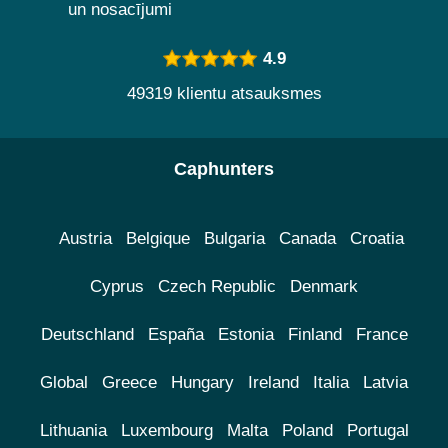
un nosacījumi
4.9
49319 klientu atsauksmes
Caphunters
Austria
Belgique
Bulgaria
Canada
Croatia
Cyprus
Czech Republic
Denmark
Deutschland
España
Estonia
Finland
France
Global
Greece
Hungary
Ireland
Italia
Latvia
Lithuania
Luxembourg
Malta
Poland
Portugal