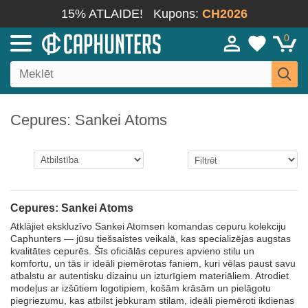
15% ATLAIDE!
Kupons:
CH2026
0
Cepures: Sankei Atoms
Cepures: Sankei Atoms
Atklājiet ekskluzīvo Sankei Atomsen komandas cepuru kolekciju
Caphunters — jūsu tiešsaistes veikalā, kas specializējas augstas
kvalitātes cepurēs. Šīs oficiālās cepures apvieno stilu un
komfortu, un tās ir ideāli piemērotas faniem, kuri vēlas paust savu
atbalstu ar autentisku dizainu un izturīgiem materiāliem. Atrodiet
modeļus ar izšūtiem logotipiem, košām krāsām un pielāgotu
piegriezumu, kas atbilst jebkuram stilam, ideāli piemēroti ikdienas