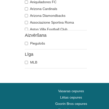
Aniquiladores FC
Arizona Cardinals
Arizona Diamondbacks
Associazione Sportiva Roma
Aston Villa Football Club
Aizvēršana
Atlanta Braves
Atlanta Falcons
Piegulošs
Atlanta Hawks
Līga
Boston Bruins
MLB
Boston Celtics
Boston Red Sox
Brooklyn Nets
Carolina Panthers
Charlotte Hornets
Vasaras cepures
Chelsea Football Club
Lētas cepures
Goorin Bros cepures
Chicago Bears