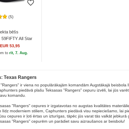
(5)
iekta bēšs
 59FIFTY All Star
 no Texas Rangers
EUR 53,95
New Era
em to
rīt, 7. Aug.
: Texas Rangers
"Rangers" ir viena no populārākajām komandām Augstākajā beisbola līg
phunters piedāvā plašu Teksasas "Rangers" cepuru izvēli, lai jūs varē
 savu komandu.
asas "Rangers" cepures ir izgatavotas no augstas kvalitātes materiāliem 
m līdz moderniem stiliem, Caphunters piedāvā visu nepieciešamo, lai pi
ūsu cepures ir ļoti ērtas un izturīgas, tāpēc jūs varat tās valkāt jebkur
sasas "Rangers" cepurēm un parādiet savu aizraušanos ar beisbolu!