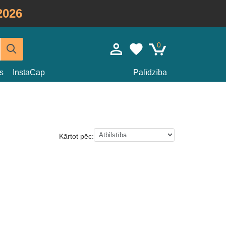
2026
0
s
InstaCap
Palīdzība
Kārtot pēc: