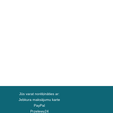
Jūs varat norēķināties ar:
Jebkura maksājumu karte
PayPal
Przelewy24