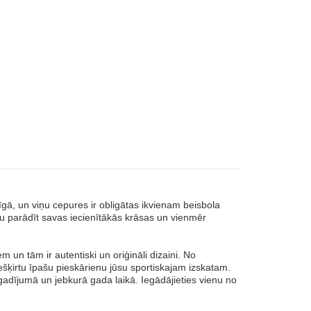
ā, un viņu cepures ir obligātas ikvienam beisbola
tu parādīt savas iecienītākās krāsas un vienmēr
un tām ir autentiski un oriģināli dizaini. No
ešķirtu īpašu pieskārienu jūsu sportiskajam izskatam.
ā gadījumā un jebkurā gada laikā. Iegādājieties vienu no