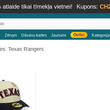
atlaide tikai tīmekļa vietnei!
Kupons:
CH
Outlet
i
Zēnam
Dāvanu kartes
Jaunumi
Kategorija
es: Texas Rangers