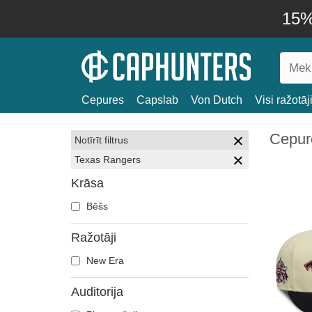
15% 
Cepures
Capslab
Von Dutch
Visi ražotāj
Cepur
Notīrīt filtrus
Texas Rangers
Krāsa
Bēšs
Ražotāji
New Era
Auditorija