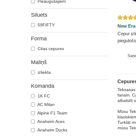
Pieaugušajiem
Siluets
59FIFTY
New Era
Cepur izl
Forma
piegulošs
Game Pin
Citas cepures
MLB no 
Saņ
Maliņš
izliekta
Cepures
Komanda
Teksasas 
fanam. Ca
1K FC
atbalstīt
AC Milan
Mūsu Teks
Alpine F1 Team
klasiskie
Anaheim Aces
Turklāt m
mūsu Tek
Anaheim Ducks