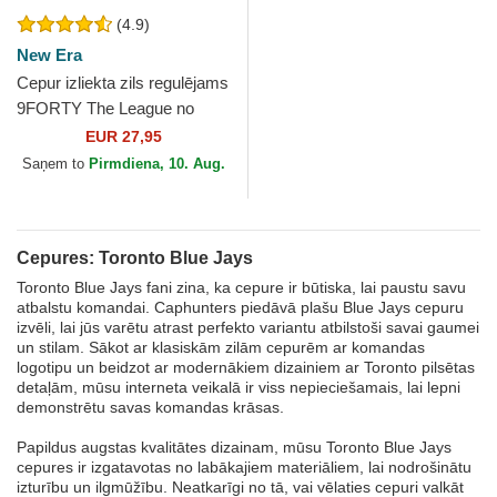
(4.9)
New Era
Cepur izliekta zils regulējams
9FORTY The League no
Toronto Blue Jays MLB no
EUR 27,95
New Era
Saņem to
Pirmdiena, 10. Aug.
Cepures: Toronto Blue Jays
Toronto Blue Jays fani zina, ka cepure ir būtiska, lai paustu savu
atbalstu komandai. Caphunters piedāvā plašu Blue Jays cepuru
izvēli, lai jūs varētu atrast perfekto variantu atbilstoši savai gaumei
un stilam. Sākot ar klasiskām zilām cepurēm ar komandas
logotipu un beidzot ar modernākiem dizainiem ar Toronto pilsētas
detaļām, mūsu interneta veikalā ir viss nepieciešamais, lai lepni
demonstrētu savas komandas krāsas.
Papildus augstas kvalitātes dizainam, mūsu Toronto Blue Jays
cepures ir izgatavotas no labākajiem materiāliem, lai nodrošinātu
izturību un ilgmūžību. Neatkarīgi no tā, vai vēlaties cepuri valkāt