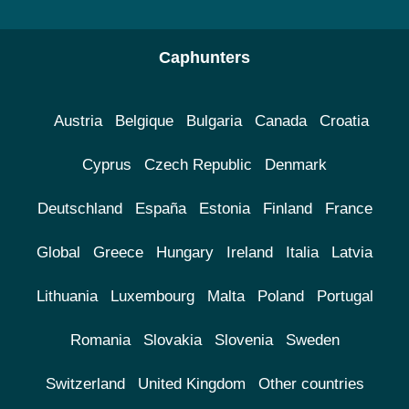
Caphunters
Austria
Belgique
Bulgaria
Canada
Croatia
Cyprus
Czech Republic
Denmark
Deutschland
España
Estonia
Finland
France
Global
Greece
Hungary
Ireland
Italia
Latvia
Lithuania
Luxembourg
Malta
Poland
Portugal
Romania
Slovakia
Slovenia
Sweden
Switzerland
United Kingdom
Other countries