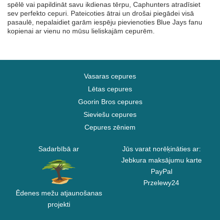
spēlē vai papildināt savu ikdienas tērpu, Caphunters atradīsiet
sev perfekto cepuri. Pateicoties ātrai un drošai piegādei visā
pasaulē, nepalaidiet garām iespēju pievienoties Blue Jays fanu
kopienai ar vienu no mūsu lieliskajām cepurēm.
Vasaras cepures
Lētas cepures
Goorin Bros cepures
Sieviešu cepures
Cepures zēniem
Sadarbībā ar
Jūs varat norēķināties ar:
Jebkura maksājumu karte
PayPal
Przelewy24
Ēdenes mežu atjaunošanas
projekti